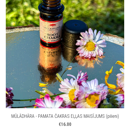
MŪLĀDHĀRA - PAMATA ČAKRAS EĻĻAS MAISĪJUMS (pilieni)
€16.00