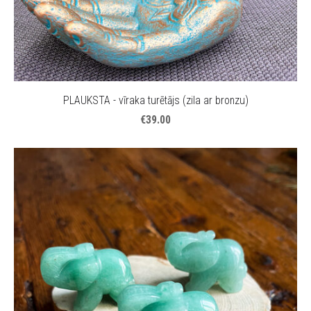
PLAUKSTA - vīraka turētājs (zila ar bronzu)
€39.00