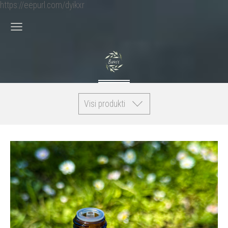
https://eepurl.com/dyikxr
Visi produkti