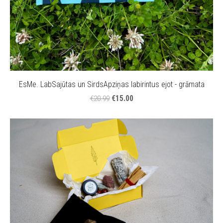
EsMe. LabSajūtas un SirdsApziņas labirintus ejot - grāmata
€15.00
€20.99