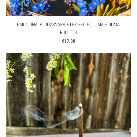
EMOCIONĀLĀ LĪDZSVARA ĒTERISKO EĻĻU MAISĪJUMA
RULLĪTIS
€17.00