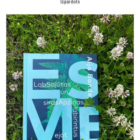
Izpārdots