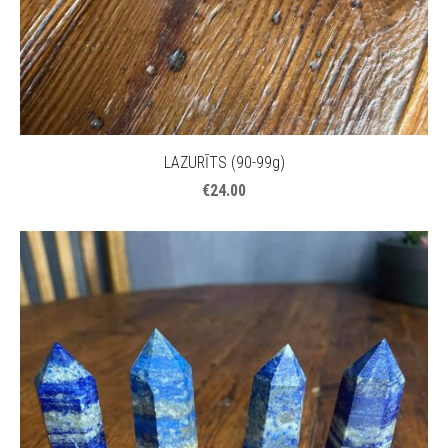
LAZURĪTS (90-99g)
€24.00