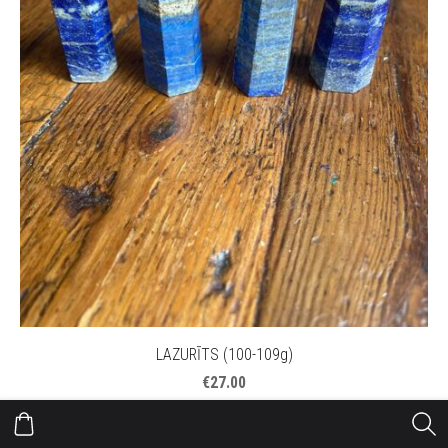
LAZURĪTS (100-109g)
€27.00