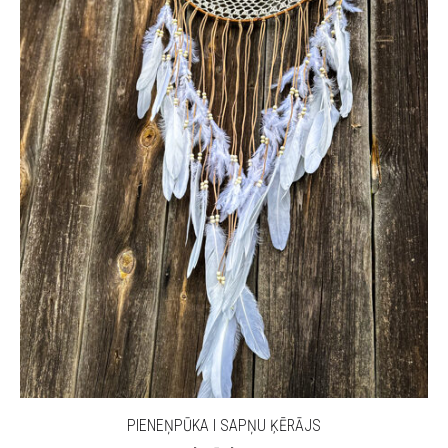
PIENEŅPŪKA I SAPŅU ĶĒRĀJS