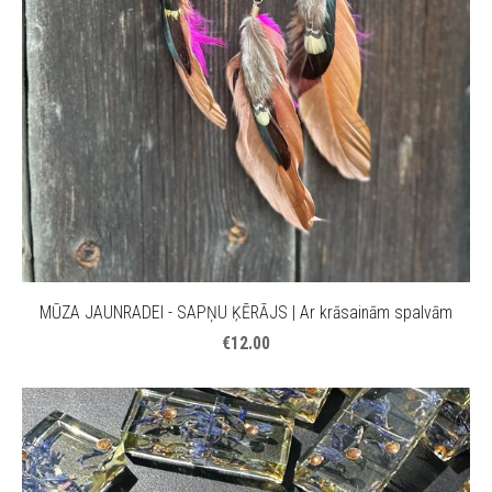
MŪZA JAUNRADEI - SAPŅU ĶĒRĀJS | Ar krāsainām spalvām
€12.00