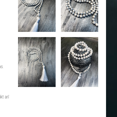
as.
kt arī