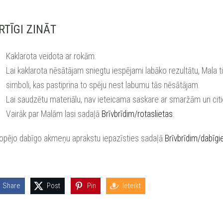
RTĪGI ZINĀT
Kaklarota veidota ar rokām.
Lai kaklarota nēsātājam sniegtu iespējami labāko rezultātu, Mala ti
simboli, kas pastiprina to spēju nest labumu tās nēsātājam.
Lai saudzētu materiālu, nav ieteicama saskare ar smaržām un cit
Vairāk par Malām lasi sadaļā
Brīvbrīdim/rotaslietas
.
kopējo dabīgo akmeņu aprakstu iepazīsties sadaļā
Brīvbrīdim/dabīg
Share
Post
Pin
Ieteikt