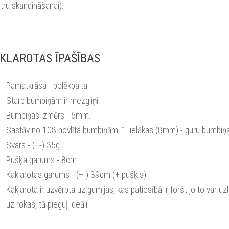
ru skandināšanai).
KLAROTAS ĪPAŠĪBAS
Pamatkrāsa - pelēkbalta.
Starp bumbiņām ir mezgliņi.
Bumbiņas izmērs - 6mm.
Sastāv no 108 hovlīta bumbiņām, 1 lielākas (8mm) - guru bumbiņ
Svars - (+-) 35g.
Pušķa garums - 8cm.
Kaklarotas garums -
(+-)
39cm (+ pušķis).
Kaklarota ir uzvērpta uz gumijas, kas patiesībā ir forši, jo to var uzli
uz rokas, tā pieguļ ideāli.