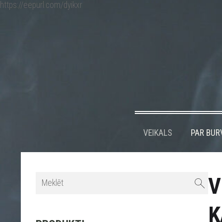
https://eepurl.com/dyikxr
VEIKALS
PAR BUR
V
K