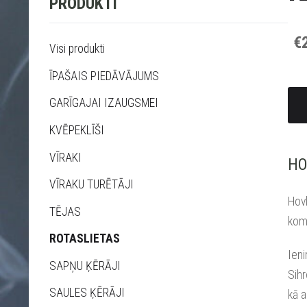
PRODUKTI
€
Visi produkti
ĪPAŠAIS PIEDĀVĀJUMS
GARĪGAJAI IZAUGSMEI
KVĒPEKLĪŠI
VĪRAKI
HO
VĪRAKU TURĒTĀJI
Hovl
TĒJAS
komu
ROTASLIETAS
Ieni
SAPŅU ĶĒRĀJI
Sihr
SAULES ĶĒRĀJI
kā a