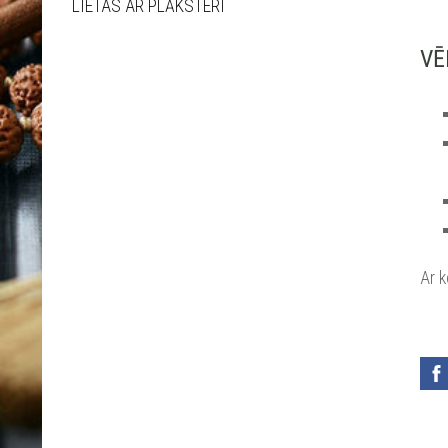
LIETAS AR PLĀKSTERI
VĒ
Ar 