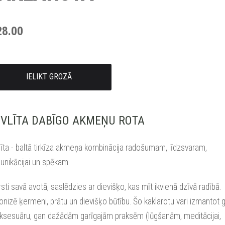
28.00
IELIKT GROZĀ
VLĪTA DABĪGO AKMEŅU ROTA
īta - baltā tirkīza akmeņa kombinācija radošumam, līdzsvaram,
nikācijai un spēkam.
rsti savā avotā, saslēdzies ar dievišķo, kas mīt ikvienā dzīvā radībā.
onizē ķermeni, prātu un dievišķo būtību. Šo kaklarotu vari izmantot 
ksesuāru, gan dažādām garīgajām praksēm (lūgšanām, meditācijai,