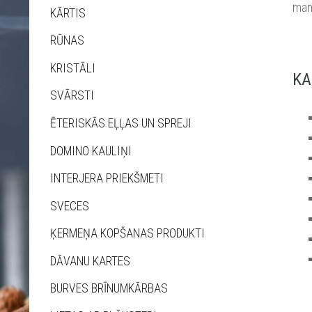
mant
KĀRTIS
RŪNAS
KRISTĀLI
KA
SVĀRSTI
ĒTERISKĀS EĻĻAS UN SPREJI
DOMINO KAULIŅI
INTERJERA PRIEKŠMETI
SVECES
ĶERMEŅA KOPŠANAS PRODUKTI
DĀVANU KARTES
BURVES BRĪNUMKĀRBAS