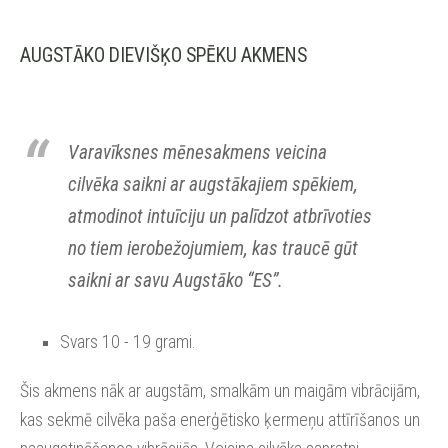
AUGSTĀKO DIEVIŠĶO SPĒKU AKMENS
Varavīksnes mēnesakmens veicina
cilvēka saikni ar augstākajiem spēkiem,
atmodinot intuīciju un palīdzot atbrīvoties
no tiem ierobežojumiem, kas traucē gūt
saikni ar savu Augstāko “ES”.
Svars 10 - 19 grami.
Šis akmens nāk ar augstām, smalkām un maigām vibrācijām,
kas sekmē cilvēka paša enerģētisko ķermeņu attīrīšanos un