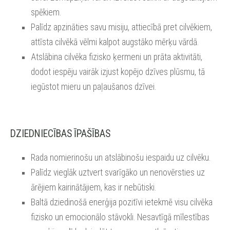
spēkiem.
Palīdz apzināties savu misiju, attiecībā pret cilvēkiem,
attīsta cilvēkā vēlmi kalpot augstāko mērķu vārdā.
Atslābina cilvēka fizisko ķermeni un prāta aktivitāti,
dodot iespēju vairāk izjust kopējo dzīves plūsmu, tā
iegūstot mieru un paļaušanos dzīvei.
DZIEDNIECĪBAS ĪPAŠĪBAS
Rada nomierinošu un atslābinošu iespaidu uz cilvēku.
Palīdz vieglāk uztvert svarīgāko un nenovērsties uz
ārējiem kairinātājiem, kas ir nebūtiski.
Baltā dziedinošā enerģija pozitīvi ietekmē visu cilvēka
fizisko un emocionālo stāvokli. Nesavtīgā mīlestības