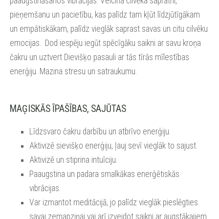
paaugstināšanos vibrācijās. Veicina cilvēka sapratni,
pieņemšanu un pacietību, kas palīdz tam kļūt līdzjūtīgākam
un empātiskākam, palīdz vieglāk saprast savas un citu cilvēku
emocijas. Dod iespēju iegūt spēcīgāku saikni ar savu kroņa
čakru un uztvert Dievišķo pasauli ar tās tīrās mīlestības
enerģiju. Mazina stresu un satraukumu.
MAĢISKĀS ĪPAŠĪBAS, SAJŪTAS
Līdzsvaro čakru darbību un atbrīvo enerģiju.
Aktivizē sievišķo enerģiju, ļauj sevī vieglāk to sajust.
Aktivizē un stiprina intuīciju.
Paaugstina un padara smalkākas enerģētiskās
vibrācijas.
Var izmantot meditācijā, jo palīdz vieglāk pieslēgties
savai zemapziņai vai arī izveidot saikni ar augstākajiem