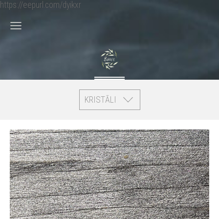
https://eepurl.com/dyikxr
KRISTĀLI