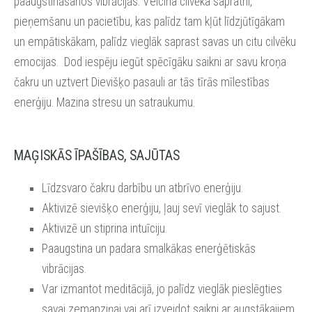
paaugstināšanos vibrācijās. Veicina cilvēka sapratni,
pieņemšanu un pacietību, kas palīdz tam kļūt līdzjūtīgākam
un empātiskākam, palīdz vieglāk saprast savas un citu cilvēku
emocijas. Dod iespēju iegūt spēcīgāku saikni ar savu kroņa
čakru un uztvert Dievišķo pasauli ar tās tīrās mīlestības
enerģiju. Mazina stresu un satraukumu.
MAĢISKĀS ĪPAŠĪBAS, SAJŪTAS
Līdzsvaro čakru darbību un atbrīvo enerģiju.
Aktivizē sievišķo enerģiju, ļauj sevī vieglāk to sajust.
Aktivizē un stiprina intuīciju.
Paaugstina un padara smalkākas enerģētiskās
vibrācijas.
Var izmantot meditācijā, jo palīdz vieglāk pieslēgties
savai zemapziņai vai arī izveidot saikni ar augstākajiem