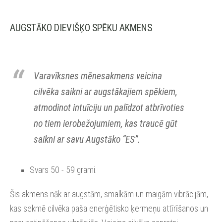
AUGSTĀKO DIEVIŠĶO SPĒKU AKMENS
Varavīksnes mēnesakmens veicina
cilvēka saikni ar augstākajiem spēkiem,
atmodinot intuīciju un palīdzot atbrīvoties
no tiem ierobežojumiem, kas traucē gūt
saikni ar savu Augstāko “ES”.
Svars 50 - 59 grami.
Šis akmens nāk ar augstām, smalkām un maigām vibrācijām,
kas sekmē cilvēka paša enerģētisko ķermeņu attīrīšanos un