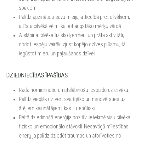
spēkiem.
Palīdz apzināties savu misiju, attiecībā pret cilvēkiem,
attīsta cilvēkā vēlmi kalpot augstāko mērķu vārdā.
Atslābina cilvēka fizisko ķermeni un prāta aktivitāti,
dodot iespēju vairāk izjust kopējo dzīves plūsmu, tā
iegūstot mieru un paļaušanos dzīvei.
DZIEDNIECĪBAS ĪPAŠĪBAS
Rada nomierinošu un atslābinošu iespaidu uz cilvēku.
Palīdz vieglāk uztvert svarīgāko un nenovērsties uz
ārējiem kairinātājiem, kas ir nebūtiski.
Baltā dziedinošā enerģija pozitīvi ietekmē visu cilvēka
fizisko un emocionālo stāvokli. Nesavtīgā mīlestības
enerģija palīdz dziedēt traumas un atbrīvoties no