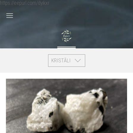
https://eepurl.com/dyikxr
KRISTĀLI