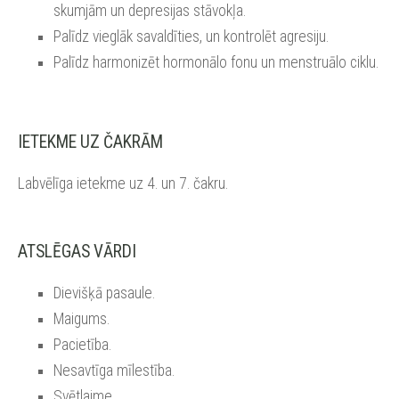
skumjām un depresijas stāvokļa.
Palīdz vieglāk savaldīties, un kontrolēt agresiju.
Palīdz harmonizēt hormonālo fonu un menstruālo ciklu.
IETEKME UZ ČAKRĀM
Labvēlīga ietekme uz 4. un 7. čakru.
ATSLĒGAS VĀRDI
Dievišķā pasaule.
Maigums.
Pacietība.
Nesavtīga mīlestība.
Svētlaime.