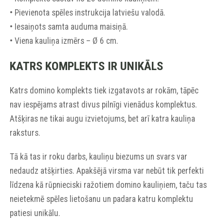
• Pievienota spēles instrukcija latviešu valodā.
• Iesaiņots samta auduma maisiņā.
• Viena kauliņa izmērs – Ø 6 cm.
KATRS KOMPLEKTS IR UNIKĀLS
Katrs domino komplekts tiek izgatavots ar rokām, tāpēc
nav iespējams atrast divus pilnīgi vienādus komplektus.
Atšķiras ne tikai augu izvietojums, bet arī katra kauliņa
raksturs.
Tā kā tas ir roku darbs, kauliņu biezums un svars var
nedaudz atšķirties. Apakšējā virsma var nebūt tik perfekti
līdzena kā rūpnieciski ražotiem domino kauliņiem, taču tas
neietekmē spēles lietošanu un padara katru komplektu
patiesi unikālu.