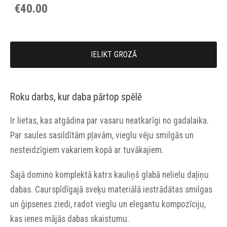
€40.00
IELIKT GROZĀ
Roku darbs, kur daba pārtop spēlē
Ir lietas, kas atgādina par vasaru neatkarīgi no gadalaika.
Par saules sasildītām pļavām, vieglu vēju smilgās un
nesteidzīgiem vakariem kopā ar tuvākajiem.
Šajā domino komplektā katrs kauliņš glabā nelielu daļiņu
dabas. Caurspīdīgajā sveķu materiālā iestrādātas smilgas
un ģipsenes ziedi, radot vieglu un elegantu kompozīciju,
kas ienes mājās dabas skaistumu.