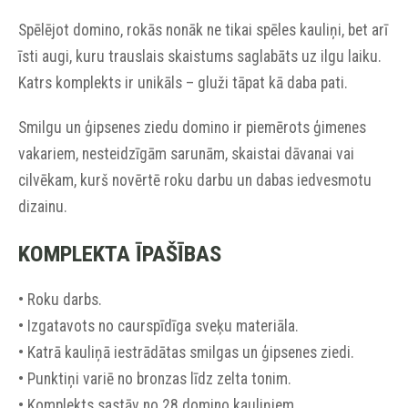
Spēlējot domino, rokās nonāk ne tikai spēles kauliņi, bet arī
īsti augi, kuru trauslais skaistums saglabāts uz ilgu laiku.
Katrs komplekts ir unikāls – gluži tāpat kā daba pati.
Smilgu un ģipsenes ziedu domino ir piemērots ģimenes
vakariem, nesteidzīgām sarunām, skaistai dāvanai vai
cilvēkam, kurš novērtē roku darbu un dabas iedvesmotu
dizainu.
KOMPLEKTA ĪPAŠĪBAS
• Roku darbs.
• Izgatavots no caurspīdīga sveķu materiāla.
• Katrā kauliņā iestrādātas smilgas un ģipsenes ziedi.
• Punktiņi variē no bronzas līdz zelta tonim.
• Komplekts sastāv no 28 domino kauliņiem.