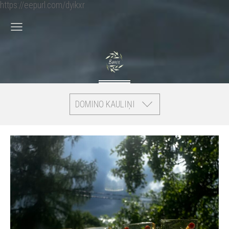
https://eepurl.com/dyikxr
DOMINO KAULIŅI