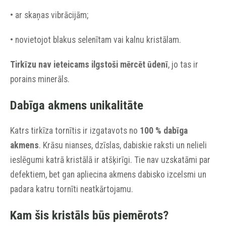
• ar skaņas vibrācijām;
• novietojot blakus selenītam vai kalnu kristālam.
Tirkīzu nav ieteicams ilgstoši mērcēt ūdenī
, jo tas ir
porains minerāls.
Dabīga akmens unikalitāte
Katrs tirkīza tornītis ir izgatavots no
100 % dabīga
akmens
. Krāsu nianses, dzīslas, dabiskie raksti un nelieli
ieslēgumi katrā kristālā ir atšķirīgi. Tie nav uzskatāmi par
defektiem, bet gan apliecina akmens dabisko izcelsmi un
padara katru tornīti neatkārtojamu.
Kam šis kristāls būs piemērots?