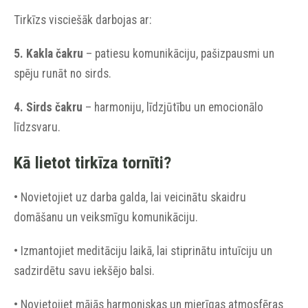
Tirkīzs visciešāk darbojas ar:
5. Kakla čakru
– patiesu komunikāciju, pašizpausmi un
spēju runāt no sirds.
4. Sirds čakru
– harmoniju, līdzjūtību un emocionālo
līdzsvaru.
Kā lietot tirkīza tornīti?
• Novietojiet uz darba galda, lai veicinātu skaidru
domāšanu un veiksmīgu komunikāciju.
• Izmantojiet meditāciju laikā, lai stiprinātu intuīciju un
sadzirdētu savu iekšējo balsi.
• Novietojiet mājās harmoniskas un mierīgas atmosfēras