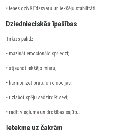
• ienes dzīvē līdzsvaru un iekšēju stabilitāti.
Dziednieciskās īpašības
Tirkīzs palīdz:
• mazināt emocionālo spriedzi;
• atjaunot iekšējo mieru;
• harmonizēt prātu un emocijas;
• uzlabot spēju sadzirdēt sevi;
• radīt viegluma un drošības sajūtu.
Ietekme uz čakrām