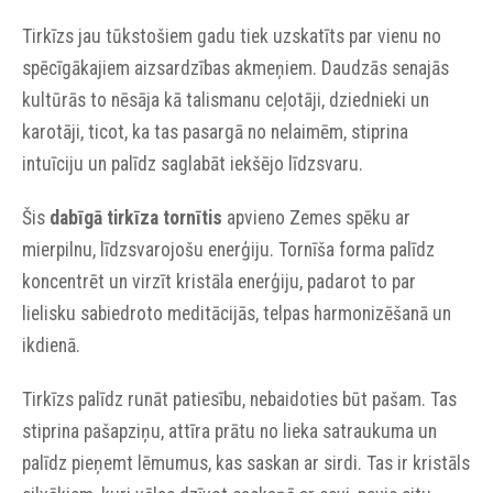
Tirkīzs jau tūkstošiem gadu tiek uzskatīts par vienu no
spēcīgākajiem aizsardzības akmeņiem. Daudzās senajās
kultūrās to nēsāja kā talismanu ceļotāji, dziednieki un
karotāji, ticot, ka tas pasargā no nelaimēm, stiprina
intuīciju un palīdz saglabāt iekšējo līdzsvaru.
Šis
dabīgā tirkīza tornītis
apvieno Zemes spēku ar
mierpilnu, līdzsvarojošu enerģiju. Tornīša forma palīdz
koncentrēt un virzīt kristāla enerģiju, padarot to par
lielisku sabiedroto meditācijās, telpas harmonizēšanā un
ikdienā.
Tirkīzs palīdz runāt patiesību, nebaidoties būt pašam. Tas
stiprina pašapziņu, attīra prātu no lieka satraukuma un
palīdz pieņemt lēmumus, kas saskan ar sirdi. Tas ir kristāls