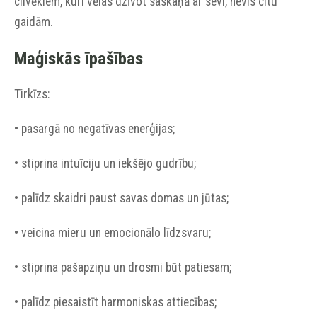
cilvēkiem, kuri vēlas dzīvot saskaņā ar sevi, nevis citu
gaidām.
Maģiskās īpašības
Tirkīzs:
• pasargā no negatīvas enerģijas;
• stiprina intuīciju un iekšējo gudrību;
• palīdz skaidri paust savas domas un jūtas;
• veicina mieru un emocionālo līdzsvaru;
• stiprina pašapziņu un drosmi būt patiesam;
• palīdz piesaistīt harmoniskas attiecības;