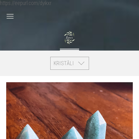
https://eepurl.com/dyikxr
KRISTĀLI