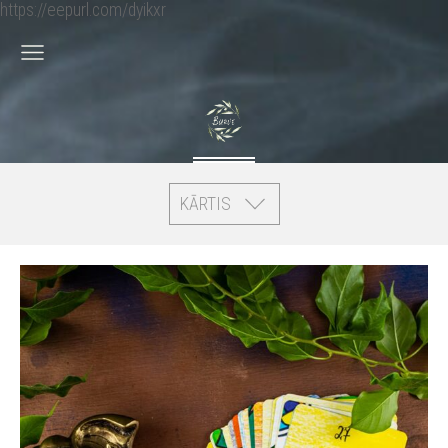
https://eepurl.com/dyikxr
KĀRTIS