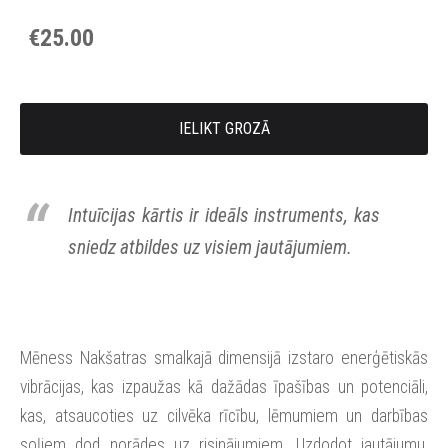
€25.00
IELIKT GROZĀ
Intuīcijas kārtis ir ideāls instruments, kas
sniedz atbildes uz visiem jautājumiem.
Mēness Nakšatras smalkajā dimensijā izstaro enerģētiskās
vibrācijas, kas izpaužas kā dažādas īpašības un potenciāli,
kas, atsaucoties uz cilvēka rīcību, lēmumiem un darbības
soļiem dod norādes uz risinājumiem. Uzdodot jautājumu,