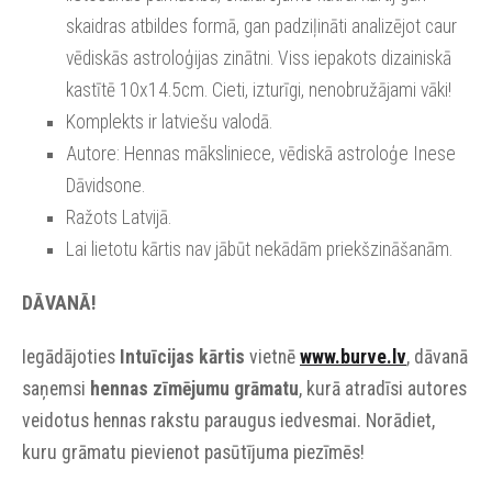
skaidras atbildes formā, gan padziļināti analizējot caur
vēdiskās astroloģijas zinātni. Viss iepakots dizainiskā
kastītē 10x14.5cm. Cieti, izturīgi, nenobružājami vāki!
Komplekts ir latviešu valodā.
Autore: Hennas māksliniece, vēdiskā astroloģe Inese
Dāvidsone.
Ražots Latvijā.
Lai lietotu kārtis nav jābūt nekādām priekšzināšanām.
DĀVANĀ!
Iegādājoties
Intuīcijas kārtis
vietnē
www.burve.lv
, dāvanā
saņemsi
hennas zīmējumu grāmatu
, kurā atradīsi autores
veidotus hennas rakstu paraugus iedvesmai. Norādiet,
kuru grāmatu pievienot pasūtījuma piezīmēs!