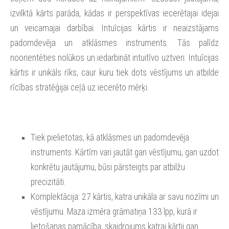
izvilktā kārts parāda, kādas ir perspektīvas iecerētajai idejai
un veicamajai darbībai. Intuīcijas kārtis ir neaizstājams
padomdevēja un atklāsmes instruments. Tās palīdz
noorientēties nolūkos un iedarbināt intuitīvo uztveri. Intuīcijas
kārtis ir unikāls rīks, caur kuru tiek dots vēstījums un atbilde
rīcības stratēģijai ceļā uz iecerēto mērķi.
Tiek pielietotas, kā atklāsmes un padomdevēja
instruments. Kārtīm vari jautāt gan vēstījumu, gan uzdot
konkrētu jautājumu, būsi pārsteigts par atbilžu
precizitāti.
Komplektācija: 27 kārtis, katra unikāla ar savu nozīmi un
vēstījumu. Maza izmēra grāmatiņa 133.lpp, kurā ir
lietošanas pamācība, skaidrojums katrai kārtij gan