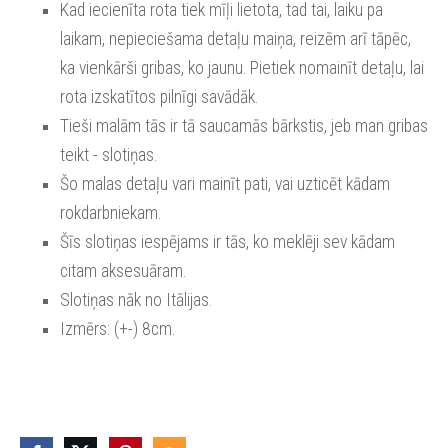
Kad iecienīta rota tiek mīļi lietota, tad tai, laiku pa
laikam, nepieciešama detaļu maiņa, reizēm arī tāpēc,
ka vienkārši gribas, ko jaunu. Pietiek nomainīt detaļu, lai
rota izskatītos pilnīgi savādāk.
Tieši malām tās ir tā saucamās bārkstis, jeb man gribas
teikt - slotiņas.
Šo malas detaļu vari mainīt pati, vai uzticēt kādam
rokdarbniekam.
Šīs slotiņas iespējams ir tās, ko meklēji sev kādam
citam aksesuāram.
Slotiņas nāk no Itālijas.
Izmērs: (+-) 8cm.