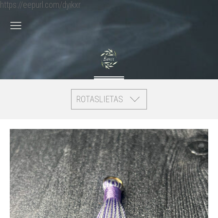
https://eepurl.com/dyikxr
ROTASLIETAS