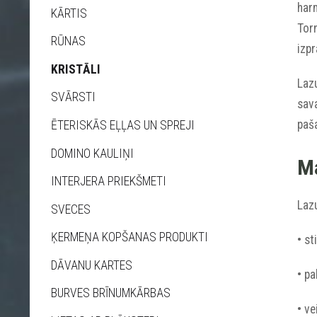
harm
KĀRTIS
Torn
RŪNAS
izpr
KRISTĀLI
Lazu
SVĀRSTI
sava
paša
ĒTERISKĀS EĻĻAS UN SPREJI
DOMINO KAULIŅI
Ma
INTERJERA PRIEKŠMETI
Lazu
SVECES
ĶERMEŅA KOPŠANAS PRODUKTI
• st
DĀVANU KARTES
• pa
BURVES BRĪNUMKĀRBAS
• v