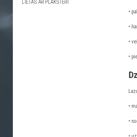
LIETAS AR PLĀKSTERI
• pa
• h
• ve
• pi
Dz
Lazu
• m
• no
• u