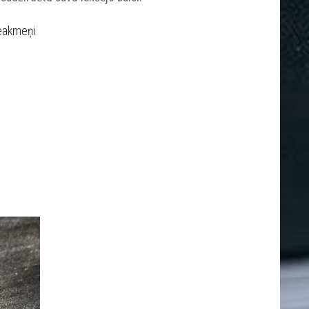
ieakmeņi
.