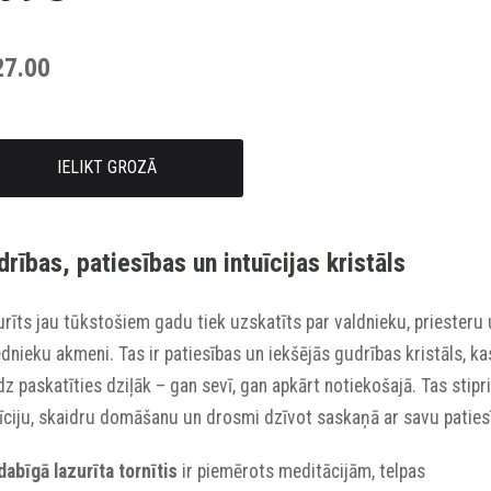
27.00
IELIKT GROZĀ
rības, patiesības un intuīcijas kristāls
rīts jau tūkstošiem gadu tiek uzskatīts par valdnieku, priesteru
dnieku akmeni. Tas ir patiesības un iekšējās gudrības kristāls, ka
dz paskatīties dziļāk – gan sevī, gan apkārt notiekošajā. Tas stipr
uīciju, skaidru domāšanu un drosmi dzīvot saskaņā ar savu paties
dabīgā lazurīta tornītis
ir piemērots meditācijām, telpas