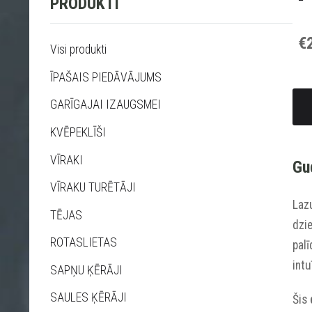
PRODUKTI
€
Visi produkti
ĪPAŠAIS PIEDĀVĀJUMS
GARĪGAJAI IZAUGSMEI
KVĒPEKLĪŠI
VĪRAKI
Gud
VĪRAKU TURĒTĀJI
Lazu
TĒJAS
dzie
ROTASLIETAS
palī
int
SAPŅU ĶĒRĀJI
SAULES ĶĒRĀJI
Šis