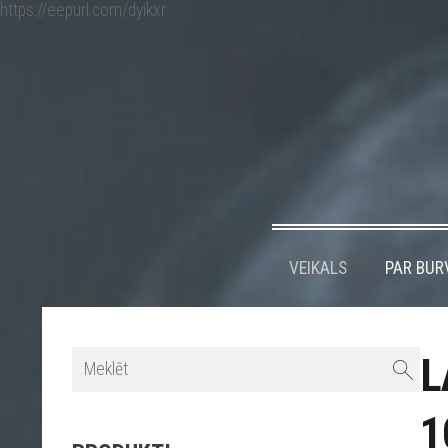
https://eepurl.com/dyikxr
VEIKALS
PAR BUR
L
1