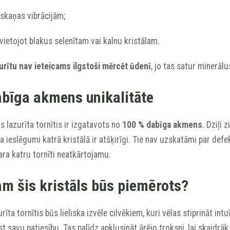
 skaņas vibrācijām;
vietojot blakus selenītam vai kalnu kristālam.
urītu nav ieteicams ilgstoši mērcēt ūdenī
, jo tas satur minerālu
bīga akmens unikalitāte
s lazurīta tornītis ir izgatavots no
100 % dabīga akmens
. Dziļi 
ta ieslēgumi katrā kristālā ir atšķirīgi. Tie nav uzskatāmi par de
ra katru tornīti neatkārtojamu.
m šis kristāls būs piemērots?
rīta tornītis būs lieliska izvēle cilvēkiem, kuri vēlas stiprināt intu
t savu patiesību. Tas palīdz apklusināt ārējo troksni, lai skaidrāk