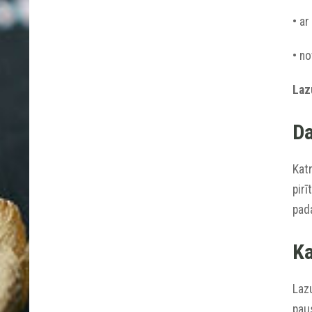
• ar
• no
Laz
Da
Katr
pirī
pada
Ka
Lazu
paus