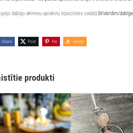
kopējo dabīgo akmeņu aprakstu iepazīsties sadaļā
Brīvbrīdim/dabīg
Share
Post
Pin
Ieteikt
istītie produkti