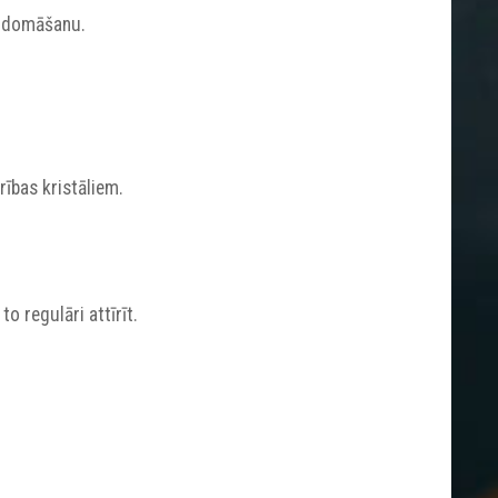
u domāšanu.
rības kristāliem.
o regulāri attīrīt.