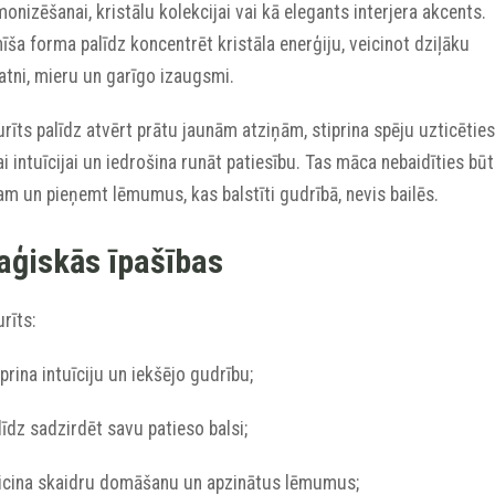
onizēšanai, kristālu kolekcijai vai kā elegants interjera akcents.
īša forma palīdz koncentrēt kristāla enerģiju, veicinot dziļāku
atni, mieru un garīgo izaugsmi.
rīts palīdz atvērt prātu jaunām atziņām, stiprina spēju uzticēties
i intuīcijai un iedrošina runāt patiesību. Tas māca nebaidīties bū
m un pieņemt lēmumus, kas balstīti gudrībā, nevis bailēs.
ģiskās īpašības
rīts:
iprina intuīciju un iekšējo gudrību;
līdz sadzirdēt savu patieso balsi;
eicina skaidru domāšanu un apzinātus lēmumus;