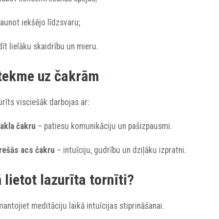
jaunot iekšējo līdzsvaru;
dīt lielāku skaidrību un mieru.
tekme uz čakrām
rīts visciešāk darbojas ar:
Kakla čakru
– patiesu komunikāciju un pašizpausmi.
Trešās acs čakru
– intuīciju, gudrību un dziļāku izpratni.
 lietot lazurīta tornīti?
mantojiet meditāciju laikā intuīcijas stiprināšanai.