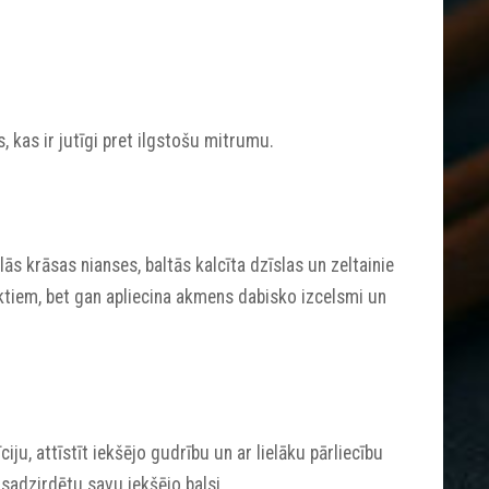
s, kas ir jutīgi pret ilgstošu mitrumu.
zilās krāsas nianses, baltās kalcīta dzīslas un zeltainie
fektiem, bet gan apliecina akmens dabisko izcelsmi un
īciju, attīstīt iekšējo gudrību un ar lielāku pārliecību
 sadzirdētu savu iekšējo balsi.