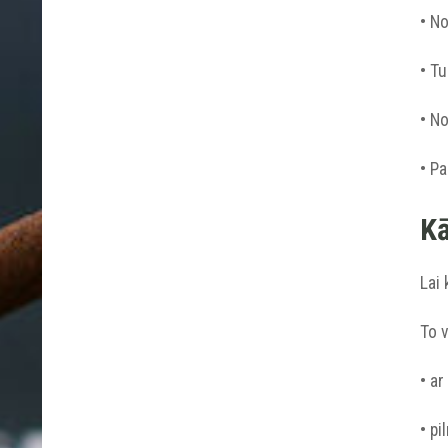
• No
• T
• N
• Pa
Kā
Lai 
To v
• ar
• p