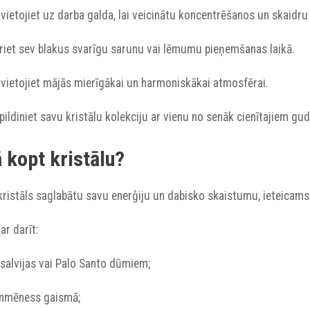
vietojiet uz darba galda, lai veicinātu koncentrēšanos un skaidr
uriet sev blakus svarīgu sarunu vai lēmumu pieņemšanas laikā.
ovietojiet mājās mierīgākai un harmoniskākai atmosfērai.
pildiniet savu kristālu kolekciju ar vienu no senāk cienītajiem gud
 kopt kristālu?
kristāls saglabātu savu enerģiju un dabisko skaistumu, ieteicams t
ar darīt:
 salvijas vai Palo Santo dūmiem;
ilnmēness gaismā;