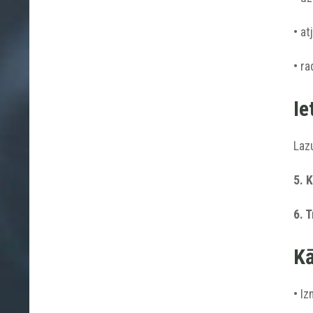
• at
• ra
Ie
Lazu
5. 
6. 
Kā
• Iz