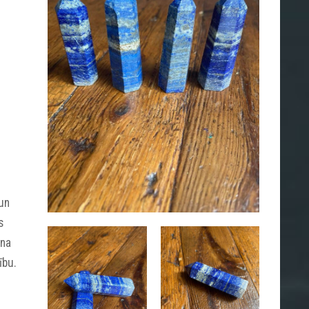
 un
s
ina
ību.