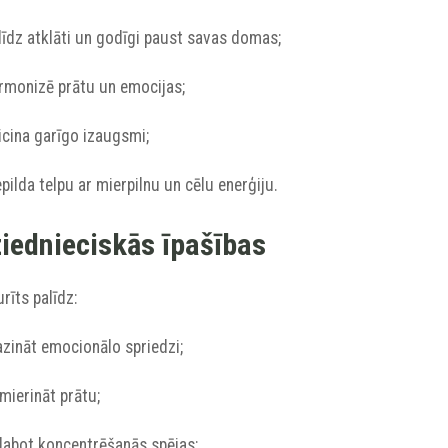
līdz atklāti un godīgi paust savas domas;
armonizē prātu un emocijas;
icina garīgo izaugsmi;
epilda telpu ar mierpilnu un cēlu enerģiju.
iednieciskās īpašības
rīts palīdz:
azināt emocionālo spriedzi;
mierināt prātu;
zlabot koncentrēšanās spējas;