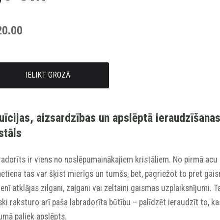
20.00
IELIKT GROZĀ
tuīcijas, aizsardzības un apslēptā ieraudzīšana
stāls
radorīts ir viens no noslēpumainākajiem kristāliem. No pirmā acu
tiena tas var šķist mierīgs un tumšs, bet, pagriežot to pret gai
nī atklājas zilgani, zaļgani vai zeltaini gaismas uzplaiksnījumi. T
iski raksturo arī paša labradorīta būtību – palīdzēt ieraudzīt to, ka
umā paliek apslēpts.