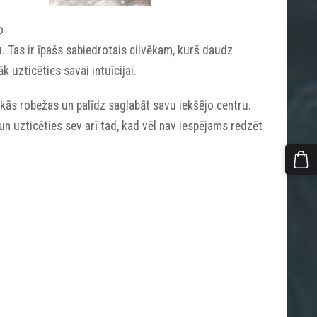
o
. Tas ir īpašs sabiedrotais cilvēkam, kurš daudz
āk uzticēties savai intuīcijai.
skās robežas un palīdz saglabāt savu iekšējo centru.
un uzticēties sev arī tad, kad vēl nav iespējams redzēt