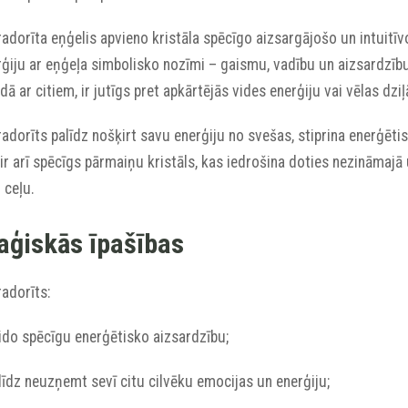
adorīta eņģelis apvieno kristāla spēcīgo aizsargājošo un intuitīv
ģiju ar eņģeļa simbolisko nozīmi – gaismu, vadību un aizsardzību
dā ar citiem, ir jutīgs pret apkārtējās vides enerģiju vai vēlas dziļ
adorīts palīdz nošķirt savu enerģiju no svešas, stiprina enerģēti
ir arī spēcīgs pārmaiņu kristāls, kas iedrošina doties nezināmajā 
 ceļu.
ģiskās īpašības
adorīts:
ido spēcīgu enerģētisko aizsardzību;
līdz neuzņemt sevī citu cilvēku emocijas un enerģiju;