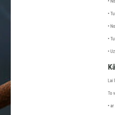
• No
• Tu
• No
• Tu
• Uz
Kā
Lai 
To v
• ar