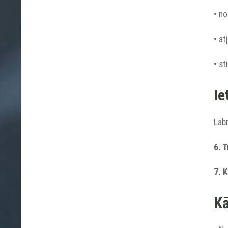
• no
• a
• st
Ie
Labr
6. 
7. 
Kā