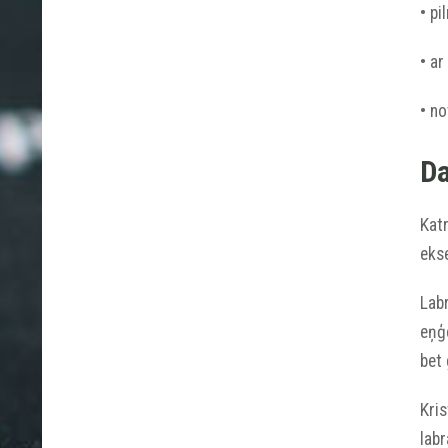
• p
• ar
• no
Da
Katr
ekse
Labr
eņģe
bet
Kris
labr