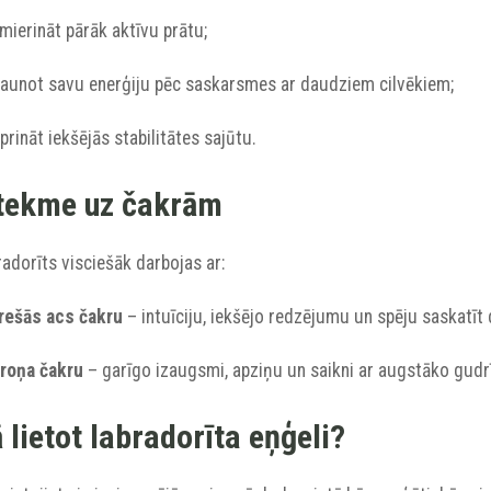
mierināt pārāk aktīvu prātu;
tjaunot savu enerģiju pēc saskarsmes ar daudziem cilvēkiem;
iprināt iekšējās stabilitātes sajūtu.
tekme uz čakrām
adorīts visciešāk darbojas ar:
Trešās acs čakru
– intuīciju, iekšējo redzējumu un spēju saskatīt 
Kroņa čakru
– garīgo izaugsmi, apziņu un saikni ar augstāko gudr
 lietot labradorīta eņģeli?