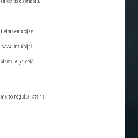
izsardzības simbolu.
mt viņu emocijas.
savai intuīcijai.
gaismu viņa ceļā.
s to regulāri attīrīt.