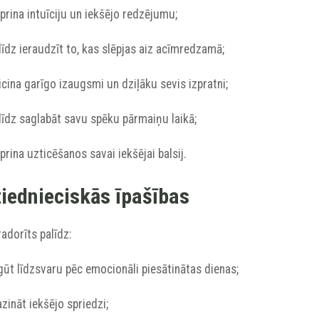
iprina intuīciju un iekšējo redzējumu;
līdz ieraudzīt to, kas slēpjas aiz acīmredzamā;
icina garīgo izaugsmi un dziļāku sevis izpratni;
līdz saglabāt savu spēku pārmaiņu laikā;
iprina uzticēšanos savai iekšējai balsij.
iednieciskās īpašības
adorīts palīdz:
gūt līdzsvaru pēc emocionāli piesātinātas dienas;
zināt iekšējo spriedzi;