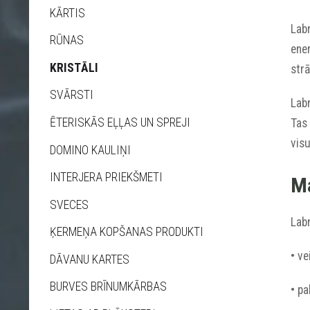
KĀRTIS
Labr
RŪNAS
ener
KRISTĀLI
strā
SVĀRSTI
Labr
ĒTERISKĀS EĻĻAS UN SPREJI
Tas 
visu
DOMINO KAULIŅI
INTERJERA PRIEKŠMETI
Ma
SVECES
Labr
ĶERMEŅA KOPŠANAS PRODUKTI
• ve
DĀVANU KARTES
BURVES BRĪNUMKĀRBAS
• pa