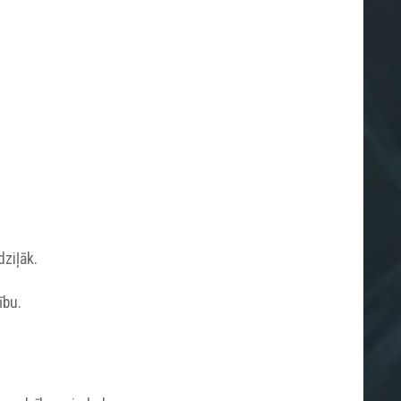
dziļāk.
ību.