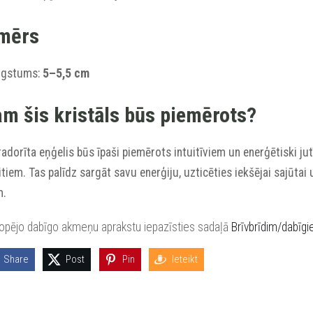
mērs
ugstums:
5–5,5 cm
m šis kristāls būs piemērots?
adorīta eņģelis būs īpaši piemērots intuitīviem un enerģētiski jut
itiem. Tas palīdz sargāt savu enerģiju, uzticēties iekšējai sajūtai 
m.
kopējo dabīgo akmeņu aprakstu iepazīsties sadaļā
Brīvbrīdim/dabīg
Share
Post
Pin
Ieteikt