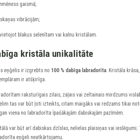
ilnmēness gaismā;
 skaņas vibrācijām;
vietojot blakus selenītam vai kalnu kristālam.
bīga kristāla unikalitāte
s eņģelis ir izgrebts no
100 % dabīga labradorīta
. Kristāla krās
mplāram ir atšķirīga.
adorītam raksturīgais zilais, zaļais vai zeltainais mirdzums visl
lim tas var būt ļoti izteikts, citam maigāks vai redzams tikai note
 gan viena no labradorīta īpašākajām dabiskajām pazīmēm.
tālā var būt arī dabiskas dzīslas, nelielas plaisiņas vai ieslēgumi.
adorīta eņģeli neatkārtojamu.