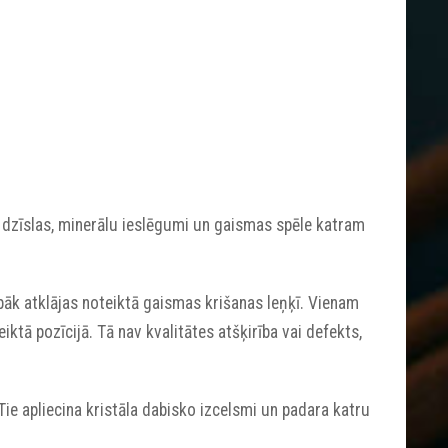
a, dzīslas, minerālu ieslēgumi un gaismas spēle katram
abāk atklājas noteiktā gaismas krišanas leņķī. Vienam
iktā pozīcijā. Tā nav kvalitātes atšķirība vai defekts,
 Tie apliecina kristāla dabisko izcelsmi un padara katru