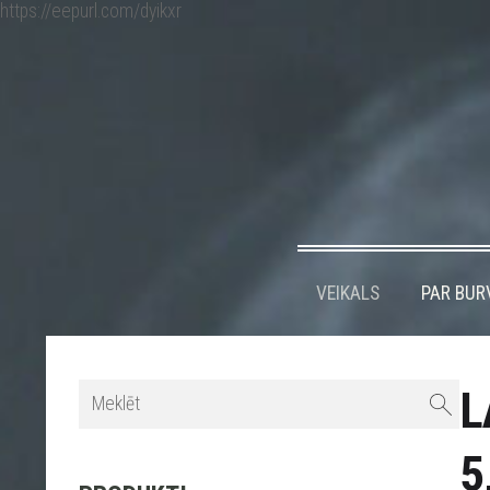
https://eepurl.com/dyikxr
VEIKALS
PAR BUR
L
5