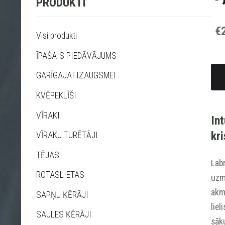
PRODUKTI
€
Visi produkti
ĪPAŠAIS PIEDĀVĀJUMS
GARĪGAJAI IZAUGSMEI
KVĒPEKLĪŠI
VĪRAKI
In
kri
VĪRAKU TURĒTĀJI
TĒJAS
Lab
ROTASLIETAS
uzme
akme
SAPŅU ĶĒRĀJI
liel
SAULES ĶĒRĀJI
sāk