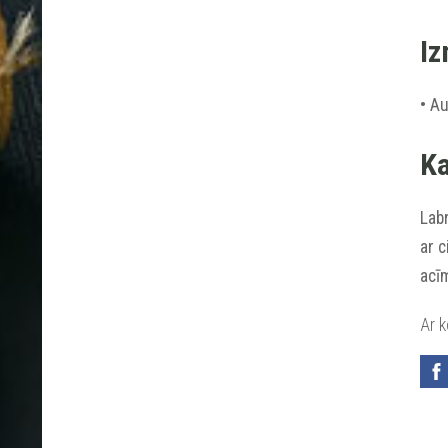
Iz
• A
Ka
Labr
ar c
acī
Ar 