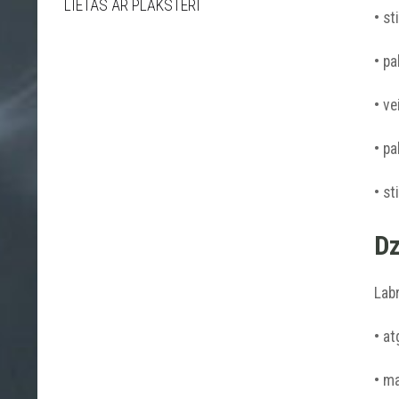
LIETAS AR PLĀKSTERI
• st
• pa
• ve
• pa
• st
Dz
Labr
• at
• ma