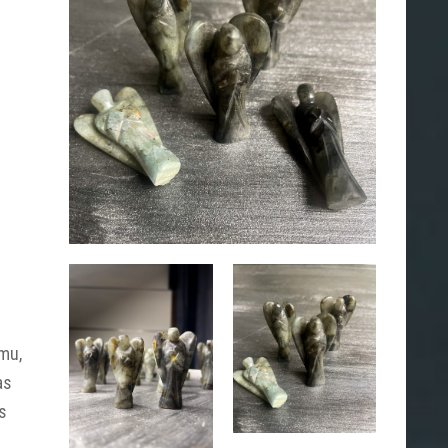
s
smu,
as
s