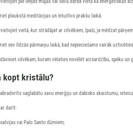
vietojiet pie ieejas mājās vai savā darba vietā kā enerģētiskās a
riet plaukstā meditācijas un intuitīvo prakšu laikā.
vietojiet vietā, kur strādājat ar cilvēkiem, īpaši, ja mēdzat pārņe
riet sev līdzās pārmaiņu laikā, kad nepieciešams vairāk uzticēties 
dāviniet cilvēkam, kuram vēlaties novēlēt aizsardzību, spēku un 
 kopt kristālu?
labradorīts saglabātu savu enerģiju un dabisko skaistumu, ieteicam
ar darīt:
 salvijas vai Palo Santo dūmiem;