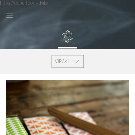
https://eepurl.com/dyikxr
VĪRAKI