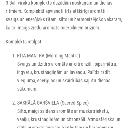
3 Bali vīraku komplekts dažādām noskaņām un dienas
ritmiem. Komplektā apvienoti trīs atšķirīgi aromāti –
svaigs un enerģisks rītam, silts un harmonizējošs vakaram,
kā arī maigs ziedu aromāts mierpilniem brīžiem.
Komplektā ietilpst:
RĪTA MANTRA (Morning Mantra)
Svaigs un dzidrs aromāts ar citronzāli, piparmētru,
ingveru, krustnagliņām un lavandu. Palīdz radīt
viegluma, enerģijas un skaidrības sajūtu dienas
sākumam.
SAKRĀLĀ GARŠVIELA (Sacred Spice)
Silts, maigi saldens aromāts ar muskatriekstu,
vaniļu, krustnagliņām un citronzāli. Atmosfērisks un
dziļš aromāts mieram, klātbūtnei un harmoniskai