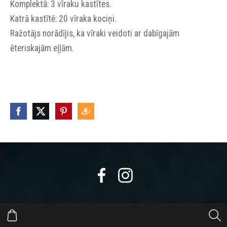
Komplektā: 3 vīraku kastītes.
Katrā kastītē: 20 vīraka kociņi.
Ražotājs norādījis, ka vīraki veidoti ar dabīgajām
ēteriskajām eļļām.
https://eepurl.com/dyikxr