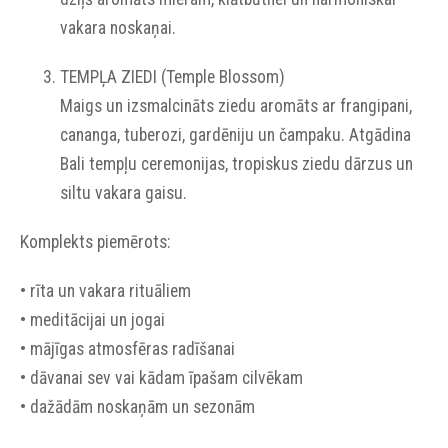
vakara noskaņai.
TEMPĻA ZIEDI (Temple Blossom)
Maigs un izsmalcināts ziedu aromāts ar frangipani,
cananga, tuberozi, gardēniju un čampaku. Atgādina
Bali tempļu ceremonijas, tropiskus ziedu dārzus un
siltu vakara gaisu.
Komplekts piemērots:
• rīta un vakara rituāliem
• meditācijai un jogai
• mājīgas atmosfēras radīšanai
• dāvanai sev vai kādam īpašam cilvēkam
• dažādām noskaņām un sezonām