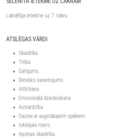
SELENĪTA IETEKME UZ ČAKRĀM
Labvēlīga ietekme uz 7. čakru.
ATSLĒGAS VĀRDI
Skaidrība.
Tīrība.
Garīgums.
Dievišķs savienojums.
Attīrīšana.
Emocionālā dziedināšana.
Aizsardzība.
Saziņa ar augstākajiem spēkiem.
Iekšējais miers.
Apziņas skaidrība.