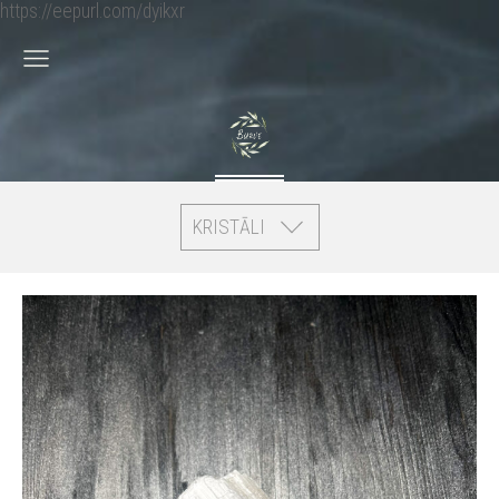
https://eepurl.com/dyikxr
KRISTĀLI