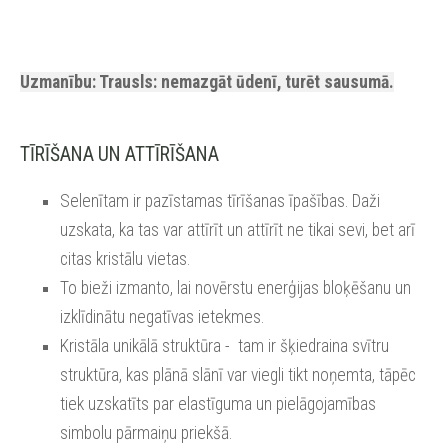
Uzmanību: Trausls: nemazgāt ūdenī, turēt sausumā.
TĪRĪŠANA UN ATTĪRĪŠANA
Selenītam ir pazīstamas tīrīšanas īpašības. Daži
uzskata, ka tas var attīrīt un attīrīt ne tikai sevi, bet arī
citas kristālu vietas.
To bieži izmanto, lai novērstu enerģijas bloķēšanu un
izklīdinātu negatīvas ietekmes.
Kristāla unikālā struktūra - tam ir šķiedraina svītru
struktūra, kas plānā slānī var viegli tikt noņemta, tāpēc
tiek uzskatīts par elastīguma un pielāgojamības
simbolu pārmaiņu priekšā.