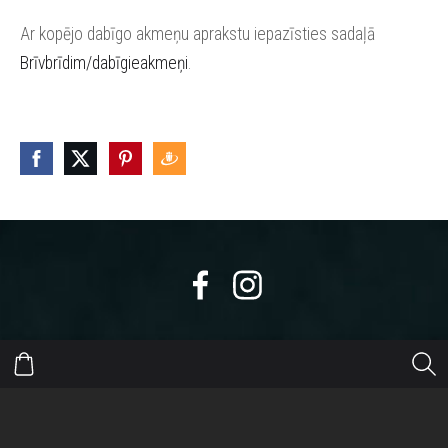
Ar kopējo dabīgo akmeņu aprakstu iepazīsties sadaļā
Brīvbrīdim/dabīgieakmeņi
.
https://eepurl.com/dyikxr