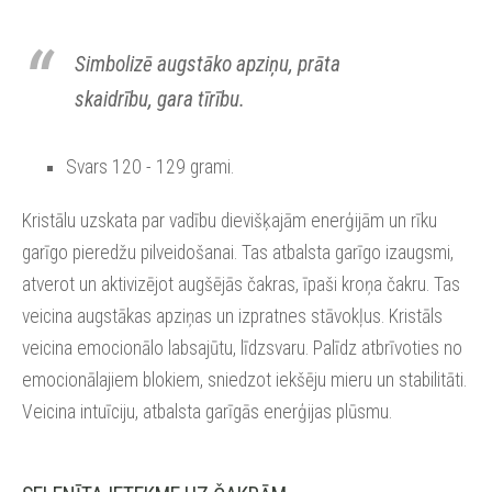
Simbolizē augstāko apziņu, prāta
skaidrību, gara tīrību.
Svars 120 - 129 grami.
Kristālu uzskata par vadību dievišķajām enerģijām un rīku
garīgo pieredžu pilveidošanai. Tas atbalsta garīgo izaugsmi,
atverot un aktivizējot augšējās čakras, īpaši kroņa čakru. Tas
veicina augstākas apziņas un izpratnes stāvokļus. Kristāls
veicina emocionālo labsajūtu, līdzsvaru. Palīdz atbrīvoties no
emocionālajiem blokiem, sniedzot iekšēju mieru un stabilitāti.
V
eicina intuīciju,
atbalsta garīgās enerģijas plūsmu.