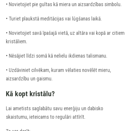
• Novietojiet pie gultas kā miera un aizsardzības simbolu.
• Turiet plaukstā meditācijas vai lūgšanas laikā.
• Novietojiet savā īpašajā vietā, uz altāra vai kopā ar citiem
kristāliem.
• Nēsājiet līdzi somā kā nelielu ikdienas talismanu.
• Uzdāviniet cilvēkam, kuram vēlaties novēlēt mieru,
aizsardzību un gaismu.
Kā kopt kristālu?
Lai ametists saglabātu savu enerģiju un dabisko
skaistumu, ieteicams to regulāri attīrīt.