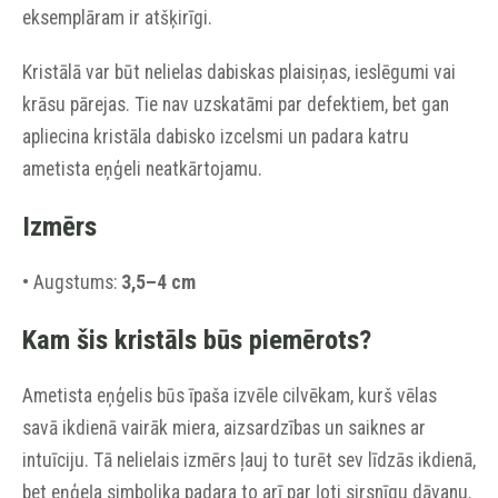
eksemplāram ir atšķirīgi.
Kristālā var būt nelielas dabiskas plaisiņas, ieslēgumi vai
krāsu pārejas. Tie nav uzskatāmi par defektiem, bet gan
apliecina kristāla dabisko izcelsmi un padara katru
ametista eņģeli neatkārtojamu.
Izmērs
• Augstums:
3,5–4 cm
Kam šis kristāls būs piemērots?
Ametista eņģelis būs īpaša izvēle cilvēkam, kurš vēlas
savā ikdienā vairāk miera, aizsardzības un saiknes ar
intuīciju. Tā nelielais izmērs ļauj to turēt sev līdzās ikdienā,
bet eņģeļa simbolika padara to arī par ļoti sirsnīgu dāvanu.