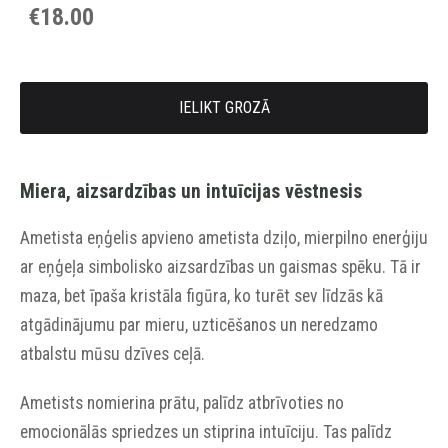
€18.00
IELIKT GROZĀ
Miera, aizsardzības un intuīcijas vēstnesis
Ametista eņģelis apvieno ametista dziļo, mierpilno enerģiju
ar eņģeļa simbolisko aizsardzības un gaismas spēku. Tā ir
maza, bet īpaša kristāla figūra, ko turēt sev līdzās kā
atgādinājumu par mieru, uzticēšanos un neredzamo
atbalstu mūsu dzīves ceļā.
Ametists nomierina prātu, palīdz atbrīvoties no
emocionālās spriedzes un stiprina intuīciju. Tas palīdz