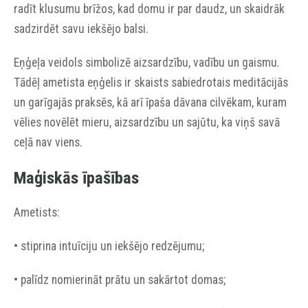
radīt klusumu brīžos, kad domu ir par daudz, un skaidrāk
sadzirdēt savu iekšējo balsi.
Eņģeļa veidols simbolizē aizsardzību, vadību un gaismu.
Tādēļ ametista eņģelis ir skaists sabiedrotais meditācijās
un garīgajās praksēs, kā arī īpaša dāvana cilvēkam, kuram
vēlies novēlēt mieru, aizsardzību un sajūtu, ka viņš savā
ceļā nav viens.
Maģiskās īpašības
Ametists:
• stiprina intuīciju un iekšējo redzējumu;
• palīdz nomierināt prātu un sakārtot domas;