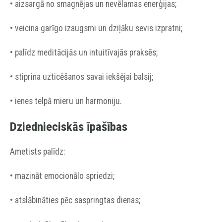
• aizsargā no smagnējas un nevēlamas enerģijas;
• veicina garīgo izaugsmi un dziļāku sevis izpratni;
• palīdz meditācijās un intuitīvajās praksēs;
• stiprina uzticēšanos savai iekšējai balsij;
• ienes telpā mieru un harmoniju.
Dziednieciskās īpašības
Ametists palīdz:
• mazināt emocionālo spriedzi;
• atslābināties pēc saspringtas dienas;