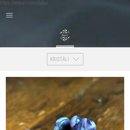
https://eepurl.com/dyikxr
KRISTĀLI