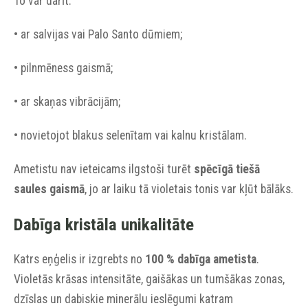
To var darīt:
• ar salvijas vai Palo Santo dūmiem;
• pilnmēness gaismā;
• ar skaņas vibrācijām;
• novietojot blakus selenītam vai kalnu kristālam.
Ametistu nav ieteicams ilgstoši turēt
spēcīgā tiešā
saules gaismā
, jo ar laiku tā violetais tonis var kļūt bālāks.
Dabīga kristāla unikalitāte
Katrs eņģelis ir izgrebts no
100 % dabīga ametista
.
Violetās krāsas intensitāte, gaišākas un tumšākas zonas,
dzīslas un dabiskie minerālu ieslēgumi katram