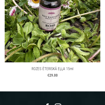
ROZES ĒTERISKĀ EĻĻA 15ml
€29.00