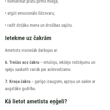
• nomierināt prātu pirms miega;
• atgūt emocionālo līdzsvaru;
• radīt dziļāku miera un drošības sajūtu.
Ietekme uz čakrām
Ametists visciešāk darbojas ar:
6. Trešās acs čakru
– intuīciju, iekšējo redzējumu un
spēju saskatīt vairāk par acīmredzamo.
7. Kroņa čakru
– garīgo izaugsmi, apziņu un saikni ar
augstāko gudrību.
Kā lietot ametista eņģeli?