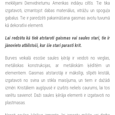
meklējami Dienvidrietumu Amerikas indiāņu ciltīs. Tie tika
izgatavoti, izmantojot dabas materiālus, vitrāžu un spoguļa
gabalus. Tie ir paredzēti pakarināšanai gaismas avotu tuvumā
kā dekoratīvi elementi.
Lai redzētu kā tiek atstaroti gaismas vai saules stari, tie ir
jānovieto atbilstoši, kur šie stari parasti krīt.
Burves veikalā esošie saules ķērāji ir veidoti no vieglas,
metāliskas konstrukcijas, ar metāliskām ķēdītēm un
elementiem. Gaismas atstarotāji ir mākslīgi, slīpēti kristāli,
izgatavoti no svina un stikla maisījuma, un tiem ir dažādi
izmēri. Kristāliem augšpusē ir izurbts neliels caurums, lai tos
varētu savienot. Daži saules ķērāja elementi ir izgatavoti no
plastmasas.