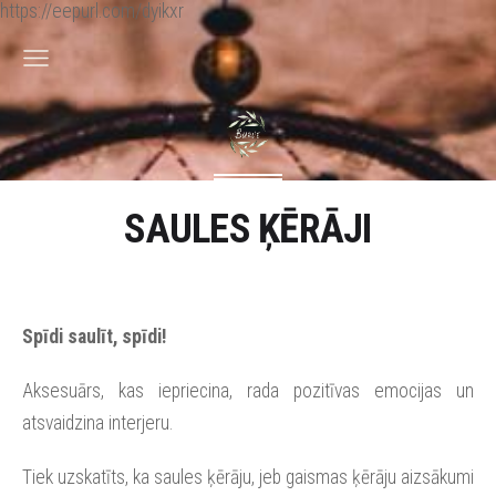
https://eepurl.com/dyikxr
SAULES ĶĒRĀJI
Spīdi saulīt, spīdi!
Aksesuārs, kas iepriecina, rada pozitīvas emocijas un
atsvaidzina interjeru.
Tiek uzskatīts, ka saules ķērāju, jeb gaismas ķērāju aizsākumi