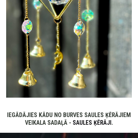
IEGĀDĀJIES KĀDU NO BURVES SAULES ĶĒRĀJIEM
VEIKALA SADAĻĀ -
SAULES ĶĒRĀJI
.