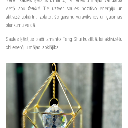
Nereti saules ķērājus izmanto, lai ienestu mājās vai darba
vietā labu
fenšui
. Tie uztver saules pozitīvo enerģiju un
aktivizē apkārtni, izplatot šo gaismu varavīksnes un gaismas
plankumu veidā.
Saules ķērājus plaši izmanto Feng Shui kustībā, lai aktivizētu
chi enerģiju mājas labklājībai.