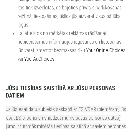
kas tiek izveidotas, darbojoties privātās pārlūkošanas
režīmā, tiek dzēstas, tiklīdz jūs aizverat visus pārlūka
logus.
Lai atteiktos no mērķētas reklāmas rādīšanai
nepieciešamās informācijas iegūšanas un lietošanas,
jūs varat izmantot bezmaksas rīku
Your Online Choices
vai
YourAdChoices
.
JŪSU TIESĪBAS SAISTĪBĀ AR JŪSU PERSONAS
DATIEM
Ja jūs esat datu subjekts saskaņā ar
ES VDAR
(piemēram, jūs
esat ES pilsonis un sniedzat mums savus personas datus),
jums ir turpmāk minētās tiesības saistībā ar saviem personas