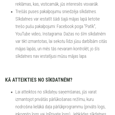
reklāmas, kas, visticamāk, jūs interesēs visvairāk.
Trešās puses pakalpojumu sniedzēja sīkdatnes.
Sīkdatnes var iestatīt šādi šajā mājas lapā lietotie
trešo pušu pakalpojumi: Facebook poga "Patīk",
YouTube video, Instagrama. Dažas no šīm sīkdatnēm
var tikt izmantotas, lai sekotu līdzi jūsu darbībām citās
mājas lapās, un mēs tās nevaram kontrolēt, jo šīs
sīkdatnes nav iestatījusi mūsu mājas lapa.
KĀ ATTEIKTIES NO SĪKDATNĒM?
Lai atteiktos no sīkdatņu saņemšanas, jūs varat
izmantojot privātās pārlūkošanas režīmu, kuru
nodrošina lielākā daļa pārlūkprogrammu (privāts logs,
inkognito logs vai InPrivate
logs). Jebkādas sīkdatnes,