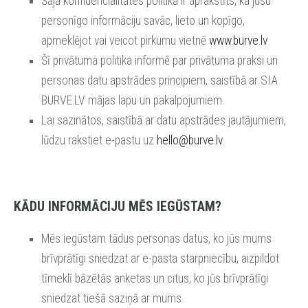
Šajā konfidencialitātes politikā ir aprakstīts, kā jūsu
personīgo informāciju savāc, lieto un kopīgo,
apmeklējot vai veicot pirkumu vietnē
www.burve.lv
Šī privātuma politika informē par privātuma praksi un
personas datu apstrādes principiem, saistībā ar SIA
BURVE.LV mājas lapu un pakalpojumiem.
Lai sazinātos, saistībā ar datu apstrādes jautājumiem,
lūdzu rakstiet e-pastu uz
hello@burve.lv
.
KĀDU INFORMĀCIJU MĒS IEGŪSTAM?
Mēs iegūstam tādus personas datus, ko jūs mums
brīvprātīgi sniedzat ar e-pasta starpniecību, aizpildot
tīmeklī bāzētās anketas un citus, ko jūs brīvprātīgi
sniedzat tiešā saziņā ar mums.