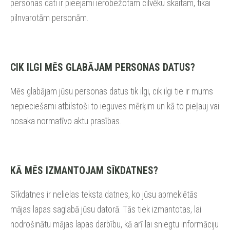
personas dati ir pieejami ierobežotam cilvēku skaitam, tikai
pilnvarotām personām.
CIK ILGI MĒS GLABĀJAM PERSONAS DATUS?
Mēs glabājam jūsu personas datus tik ilgi, cik ilgi tie ir mums
nepieciešami atbilstoši to ieguves mērķim un kā to pieļauj vai
nosaka normatīvo aktu prasības.
KĀ MĒS IZMANTOJAM SĪKDATNES?
Sīkdatnes ir nelielas teksta datnes, ko jūsu apmeklētās
mājas lapas saglabā jūsu datorā. Tās tiek izmantotas, lai
nodrošinātu mājas lapas darbību, kā arī lai sniegtu informāciju