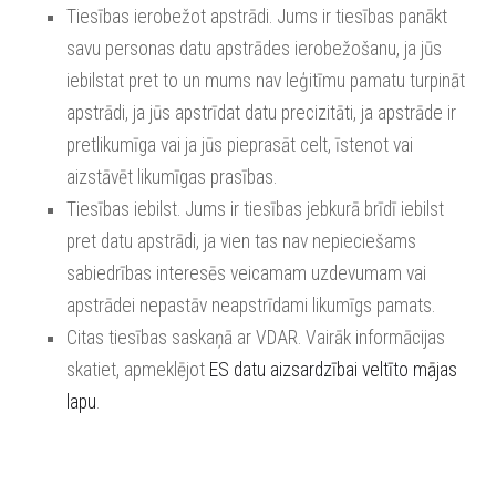
Tiesības ierobežot apstrādi. Jums ir tiesības panākt
savu personas datu apstrādes ierobežošanu, ja jūs
iebilstat pret to un mums nav leģitīmu pamatu turpināt
apstrādi, ja jūs apstrīdat datu precizitāti, ja apstrāde ir
pretlikumīga vai ja jūs pieprasāt celt, īstenot vai
aizstāvēt likumīgas prasības.
Tiesības iebilst. Jums ir tiesības jebkurā brīdī iebilst
pret datu apstrādi, ja vien tas nav nepieciešams
sabiedrības interesēs veicamam uzdevumam vai
apstrādei nepastāv neapstrīdami likumīgs pamats.
Citas tiesības saskaņā ar VDAR. Vairāk informācijas
skatiet, apmeklējot
ES datu aizsardzībai veltīto mājas
lapu
.