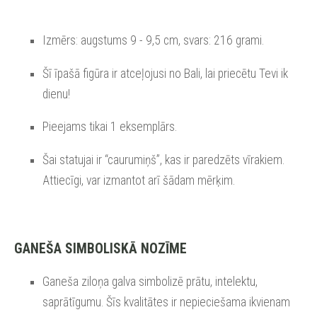
Izmērs: augstums 9 - 9,5 cm, svars: 216 grami.
Šī īpašā figūra ir atceļojusi no Bali, lai priecētu Tevi ik
dienu!
Pieejams tikai 1 eksemplārs.
Šai statujai ir “caurumiņš”, kas ir paredzēts vīrakiem.
Attiecīgi, var izmantot arī šādam mērķim.
GANEŠA SIMBOLISKĀ NOZĪME
Ganeša ziloņa galva simbolizē prātu, intelektu,
saprātīgumu. Šīs kvalitātes ir nepieciešama ikvienam