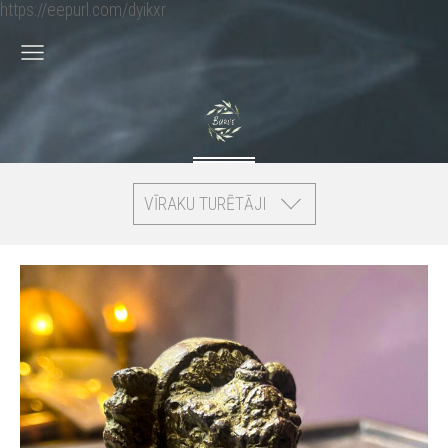
https://eepurl.com/dyikxr
VĪRAKU TURĒTĀJI