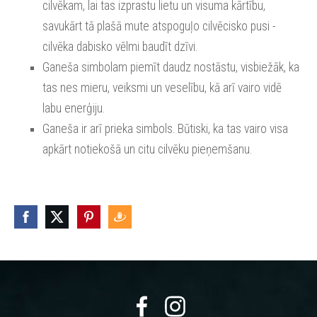
cilvēkam, lai tas izprastu lietu un visuma kārtību,
savukārt tā plašā mute atspoguļo cilvēcisko pusi -
cilvēka dabisko vēlmi baudīt dzīvi.
Ganeša simbolam piemīt daudz nostāstu, visbiežāk, ka
tas nes mieru, veiksmi un veselību, kā arī vairo vidē
labu enerģiju.
Ganeša ir arī prieka simbols. Būtiski, ka tas vairo visa
apkārt notiekošā un citu cilvēku pieņemšanu.