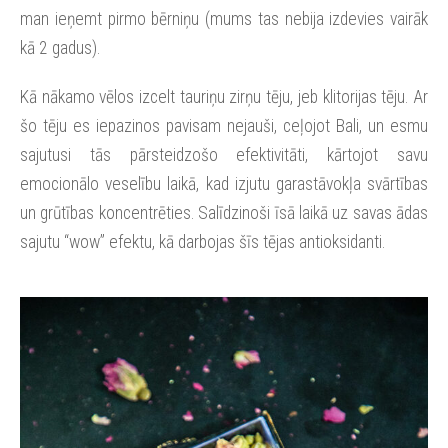
man ieņemt pirmo bērniņu (mums tas nebija izdevies vairāk
kā 2 gadus).
Kā nākamo vēlos izcelt tauriņu zirņu tēju, jeb klitorijas tēju. Ar
šo tēju es iepazinos pavisam nejauši, ceļojot Bali, un esmu
sajutusi tās pārsteidzošo efektivitāti, kārtojot savu
emocionālo veselību laikā, kad izjutu garastāvokļa svārtības
un grūtības koncentrēties. Salīdzinoši īsā laikā uz savas ādas
sajutu “wow” efektu, kā darbojas šīs tējas antioksidanti.