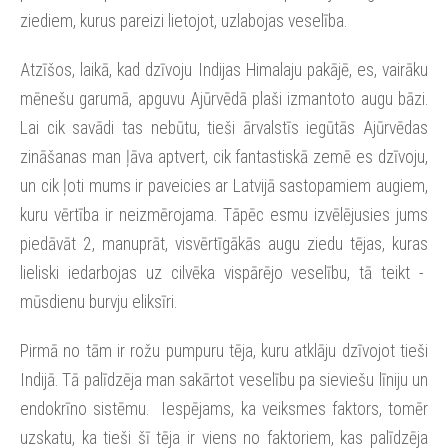
ziediem, kurus pareizi lietojot, uzlabojas veselība.
Atzīšos, laikā, kad dzīvoju Indijas Himalaju pakājē, es, vairāku
mēnešu garumā, apguvu Ajūrvēdā plaši izmantoto augu bāzi.
Lai cik savādi tas nebūtu, tieši ārvalstīs iegūtās Ajūrvēdas
zināšanas man ļāva aptvert, cik fantastiskā zemē es dzīvoju,
un cik ļoti mums ir paveicies ar Latvijā sastopamiem augiem,
kuru vērtība ir neizmērojama. Tāpēc esmu izvēlējusies jums
piedāvāt 2, manuprāt, visvērtīgākās augu ziedu tējas, kuras
lieliski iedarbojas uz cilvēka vispārējo veselību, tā teikt -
mūsdienu burvju eliksīri.
Pirmā no tām ir rožu pumpuru tēja, kuru atklāju dzīvojot tieši
Indijā. Tā palīdzēja man sakārtot veselību pa sieviešu līniju un
endokrīno sistēmu. Iespējams, ka veiksmes faktors, tomēr
uzskatu, ka tieši šī tēja ir viens no faktoriem, kas palīdzēja