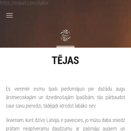
https://eepurl.com/dyikxr
TĒJAS
Es vienmēr esmu īpaši piedomājusi pie dažādu augu
ārstnieciskajām un dziedinošajām īpašībām, tās pārbaudot
caur savu pieredzi, tādējādi atrodot labāko sev.
Ikvienam, kurš dzīvo Latvijā, ir paveicies, jo mūsu daba sniedz
prātam neaptveramu daudzumu ar pašmāju augiem un