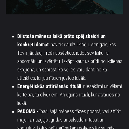
Dilstoša mēness laikā prāts spēj skaidri un
konkrēti domāt
, nav tik daudz līkloču, vienīgais, kas
Tev ir jāatļauj - reāli apsēsties, iedot sev laiku, lai
apdomātu un izvērtētu. Izkāpt, kaut uz brīdi, no ikdienas
skrējiena, un saprast, ko vēl es varu darīt, no kā
atteikties, lai jau rītdien justos labāk.
Enerģētiskās attīrīšanās rituāli
ir iesakāmi un vēlami,
kā telpai, tā cilvēkiem. Arī uguns rituāli, kur atvadies no
liekā.
PADOMS -
ī
paši šajā mēness fāzes posmā, vari attīrīt
māju, izmazgājot grīdas ar sālsūdeni, tāpat arī
spoguļus. Ļoti svarīgi arī pašam doties sāls vannās.