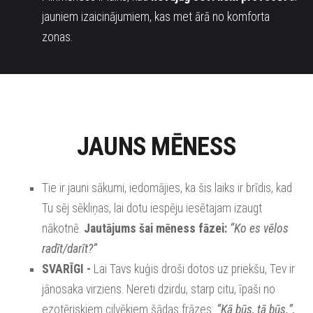
jauniem izaicinājumiem, kas met ārā no komforta
zonas.
JAUNS MĒNESS
Tie ir jauni sākumi, iedomājies, ka šis laiks ir brīdis, kad
Tu sēj sēkliņas, lai dotu iespēju iesētajam izaugt
nākotnē.
Jautājums šai mēness fāzei:
“Ko es vēlos
radīt/darīt?”
SVARĪGI -
Lai Tavs kuģis droši dotos uz priekšu, Tev
ir
jānosaka virziens. Nereti dzirdu, starp citu, īpaši no
ezotēriskiem cilvēkiem šādas frāzes:
“Kā būs, tā būs.”,