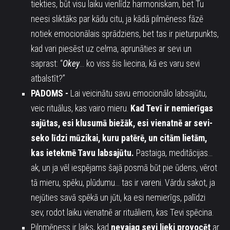
tiekties, būt visu laiku vienlīdz harmoniskam, bet Tu
neesi sliktāks par kādu citu, ja kādā pilmēness fāzē
notiek emocionālais sprādziens, bet tas ir pieturpunkts,
kad vari piesēst uz celma, aprunāties ar sevi un
saprast: “
Okey
… ko viss šis liecina, kā es varu sevi
atbalstīt?”
PADOMS -
Lai veicinātu savu emocionālo labsajūtu,
veic rituālus, kas vairo mieru.
Kad Tevī ir nemierīgas
sajūtas, esi klusumā biežāk, esi vienatnē ar sevi-
seko līdzi mūzikai, kuru patērē, un citām lietām,
kas ietekmē Tavu labsajūtu.
Pastaiga, meditācijas…
ak, un ja vēl iespējams šajā posmā būt pie ūdens, vērot
tā mieru, spēku, plūdumu… tas ir vareni. Vārdu sakot, ja
nejūties savā spēkā un jūti, ka esi nemierīgs, palīdzi
sev, rodot laiku vienatnē ar rituāliem, kas Tevi spēcina.
Pilnmēness ir laiks, kad
nevajag sevi lieki provocēt
ar