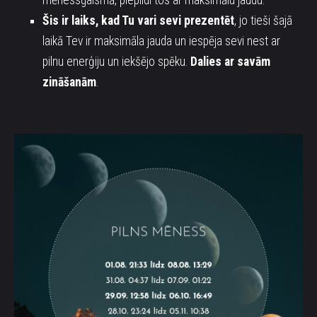
mēnessgaismā, piepildi tos ar maksimālu jaudu.
Šis ir laiks, kad Tu vari sevi prezentēt
, jo tieši šajā
laikā Tev ir maksimāla jauda un iespēja sevi nest ar
pilnu enerģiju un iekšējo spēku.
Dalies ar savām
zināšanām
.