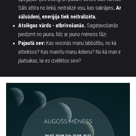
Sāls attīra no liekā, neitralizē visu, kas sakrājies
. Ar
sālsūdeni, enerģija tiek neitralizēta.
Atslēgas vārds - atbrīvošanās
.
Sagatavošanās
piedzimt no jauna, līdz ar jauno mēness fāzi.
Pajautā sev
:
Kas veicinās manu labbūtību, no kā
atteikšos? Kas mainītu manu ikdienu? No kā man ir
jāatsakas, lai es izvēlētos sevi?