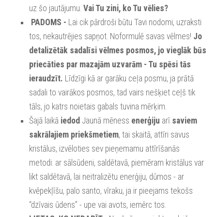
uz šo jautājumu.
Vai Tu zini, ko Tu vēlies?
PADOMS -
Lai cik pārdroši būtu Tavi nodomi, uzraksti
tos, nekautrējies sapņot. Noformulē savas vēlmes!
Jo
detalizētāk sadalīsi vēlmes posmos, jo vieglāk būs
priecāties par mazajām uzvarām
- Tu spēsi tās
ieraudzīt.
Līdzīgi kā ar garāku ceļa posmu, ja prātā
sadali to vairākos posmos, tad vairs nešķiet ceļš tik
tāls, jo katrs noietais gabals tuvina mērķim.
Šajā laikā
iedod
Jaunā mēness
enerģiju
arī
saviem
sakrālajiem priekšmetiem
, tai skaitā, attīri savus
kristālus, izvēloties sev pieņemamu attīrīšanās
metodi:
ar sālsūdeni,
saldētavā, piemēram kristālus var
likt saldētavā, lai neitralizētu enerģiju,
dūmos - ar
kvēpekļīšu, palo santo, vīraku, j
a ir pieejams tekošs
“dzīvais ūdens” - upe vai avots, iemērc tos.