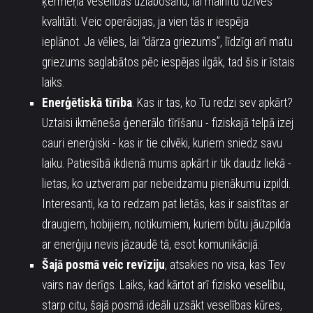
ķermeņa veselības uzlabošanu, lai mainītu dzīves
kvalitāti. Veic operācijas, ja vien tās ir iespēja
ieplānot.
Ja vēlies, lai “dārza griezums”, līdzīgi arī matu
griezums saglabātos pēc iespējas ilgāk, tad šis ir īstais
laiks.
Enerģētiskā tīrība
.
Kas ir tas, ko Tu redzi sev apkārt?
Uztaisi ikmēneša ģenerālo tīrīšanu - fiziskajā telpā izej
cauri enerģiski - kas ir tie cilvēki, kuriem sniedz savu
laiku. Patiesībā ikdienā mums apkārt ir tik daudz liekā -
lietas, ko uztveram par nebeidzamu pienākumu izpildi.
Interesanti, ka to redzam pat lietās, kas ir saistītas ar
draugiem, hobijiem, notikumiem, kuriem būtu jāuzpilda
ar enerģiju nevis jāzaudē tā, esot komunikācijā.
Šajā posmā veic revīziju
, atsakies no visa, kas Tev
vairs nav derīgs. Laiks, kad kārtot arī fizisko veselību,
starp citu, šajā posmā ideāli uzsākt veselības kūres,