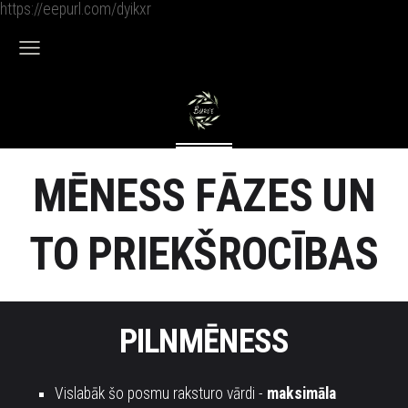
https://eepurl.com/dyikxr
MĒNESS FĀZES UN
TO PRIEKŠROCĪBAS
PILNMĒNESS
Vislabāk šo posmu raksturo vārdi -
m
aksimāla