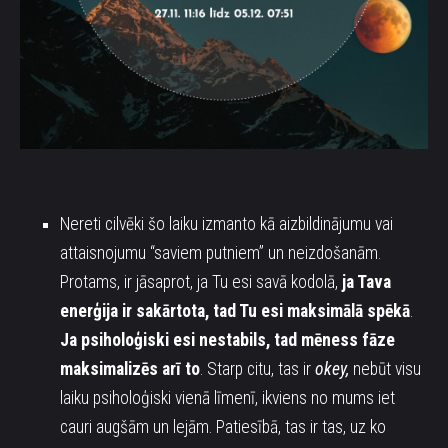
Nereti cilvēki šo laiku izmanto kā aizbildinājumu vai
attaisnojumu “saviem putniem” un neizdošanām.
Protams, ir jāsaprot, ja Tu esi savā kodolā,
ja Tava
enerģija ir sakārtota, tad Tu esi maksimālā spēkā
.
Ja psiholoģiski esi nestabils, tad mēness fāze
maksimalizēs arī to
. Starp citu, tas ir
okey,
nebūt visu
laiku psiholoģiski vienā līmenī, ikviens no mums iet
cauri augšām un lejām. Patiesībā, tas ir tas, uz ko