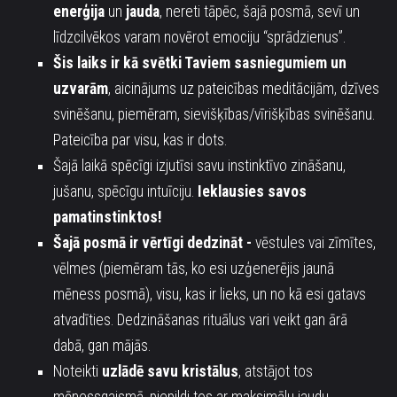
enerģija
un
jauda
, nereti tāpēc, šajā posmā, sevī un
līdzcilvēkos varam novērot emociju “sprādzienus”.
Šis laiks ir kā svētki Taviem sasniegumiem un
uzvarām
, aicinājums uz pateicības meditācijām, dzīves
svinēšanu, piemēram, sievišķības/vīrišķības svinēšanu.
Pateicība par visu, kas ir dots.
Šajā laikā spēcīgi izjutīsi savu instinktīvo zināšanu,
jušanu, spēcīgu intuīciju.
Ieklausies savos
pamatinstinktos!
Šajā posmā ir vērtīgi dedzināt -
vēstules vai zīmītes,
vēlmes (piemēram tās, ko esi uzģenerējis jaunā
mēness posmā), visu, kas ir lieks, un no kā esi gatavs
atvadīties.
Dedzināšanas rituālus vari veikt gan ārā
dabā, gan mājās.
Noteikti
uzlādē savu kristālus
, atstājot tos