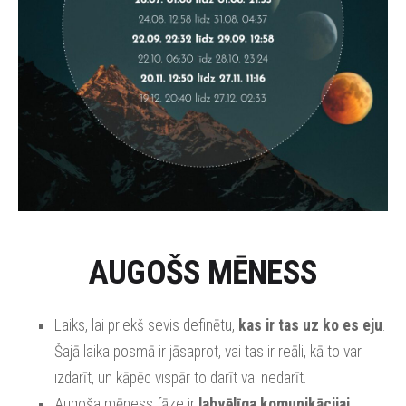
AUGOŠS MĒNESS
Laiks, lai priekš sevis definētu,
kas ir tas uz ko es eju
.
Šajā laika posmā ir jāsaprot, vai tas ir reāli, kā to var
izdarīt, un kāpēc vispār to darīt vai nedarīt.
Augoša mēness fāze ir
labvēlīga komunikācijai
,