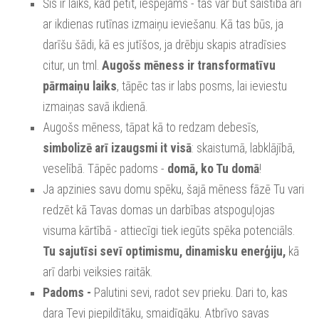
Šis ir laiks, kad pētīt, iespējams - tas var būt saistībā arī
ar ikdienas rutīnas izmaiņu ieviešanu. Kā tas būs, ja
darīšu šādi, kā es jutīšos, ja drēbju skapis atradīsies
citur, un tml.
Augošs mēness ir transformatīvu
pārmaiņu laiks
, tāpēc tas ir labs posms, lai ieviestu
izmaiņas savā ikdienā.
Augošs mēness, tāpat kā to redzam debesīs,
simbolizē arī izaugsmi it visā
: skaistumā, labklājībā,
veselībā. Tāpēc padoms -
domā, ko Tu domā
!
Ja apzinies savu domu spēku, šajā mēness fāzē Tu vari
redzēt kā Tavas domas un darbības atspoguļojas
visuma kārtībā - attiecīgi tiek iegūts spēka potenciāls.
Tu sajutīsi sevī optimismu, dinamisku enerģiju,
kā
arī darbi veiksies raitāk.
Padoms -
Palutini sevi, radot sev prieku. Dari to, kas
dara Tevi piepildītāku, smaidīgāku. Atbrīvo savas