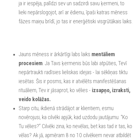
ja ir iespēja, palīdzi sev un sadzirdi savu ķermeni, to
lieki nepārslogojot, arī ar ēdienu, īpaši katras mēness
fāzes maiņu brīdī, jo tas ir enerģētiski visgrūtākais laiks.
Jauns mēness ir ārkārtīgi labs laiks
mentāliem
procesiem
. Ja Tavs ķermenis būs labi atpūties, Tevī
nepārtraukti radīsies lieliskas idejas - lai sēkliņas tiktu
iesētas.
Šis ir posms, kas ir atvēlēts manifestēšanas
rituāliem, Tev ir jāsaprot, ko vēlies -
izsapņo, izraksti,
veido kolāžas.
Starp citu, ikdienā strādājot ar klientiem, esmu
novērojusi, ka cilvēki apjūk, kad uzdodu jautājumu: “Ko
Tu vēlies?” Cilvēki zina, ko nevēlas, bet kas tad ir tas, ko
vēlas? Ak jā, apmēram 8 no 10 cilvēkiem nevar atbildēt