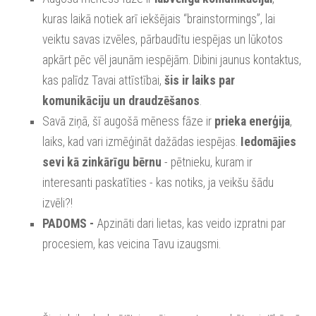
kuras laikā notiek arī iekšējais “brainstormings”, lai
veiktu savas izvēles, pārbaudītu iespējas un lūkotos
apkārt pēc vēl jaunām iespējām. Dibini jaunus kontaktus,
kas palīdz Tavai attīstībai,
šis ir laiks par
komunikāciju un draudzēšanos
.
Savā ziņā, šī augošā mēness fāze ir
prieka enerģija
,
laiks, kad vari izmēģināt dažādas iespējas.
Iedomājies
sevi kā zinkārīgu bērnu
- pētnieku, kuram ir
interesanti paskatīties - kas notiks, ja veikšu šādu
izvēli?!
PADOMS -
Apzināti dari lietas, kas veido izpratni par
procesiem, kas veicina Tavu izaugsmi.