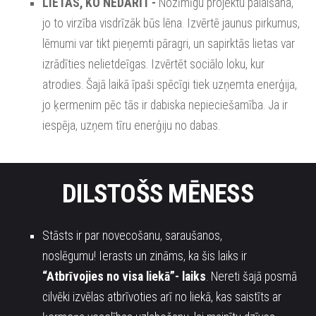
LIETAS, KO NEDARĪT -
Nozīmīgu projektu palaišana,
jo to virzība visdrīzāk būs lēna.
Izvērtē jaunus pirkumus,
lēmumi var tikt pieņemti pāragri, un sapirktās lietas var
izrādīties nelietdeīgas.
Izvērtēt sociālo loku, kur
atrodies. Šajā laikā īpaši spēcīgi tiek uzņemta enerģija,
jo ķermenim pēc tās ir dabiska nepieciešamība. Ja ir
iespēja, uzņem tīru enerģiju no dabas.
DILSTOŠS MĒNESS
Stāsts ir par novecošanu, saraušanos,
noslēgumu!
Ierasts un zināms, ka šis laiks ir
“Atbrīvojies no visa liekā”- laiks
.
Nereti šajā posmā
cilvēki izvēlas atbrīvoties arī no liekā, kas saistīts ar