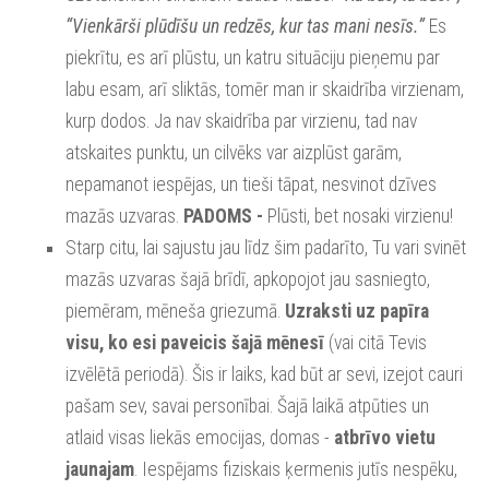
“Vienkārši plūdīšu un redzēs, kur tas mani nesīs.”
Es
piekrītu, es arī plūstu, un katru situāciju pieņemu par
labu esam, arī sliktās, tomēr man ir skaidrība virzienam,
kurp dodos. Ja nav skaidrība par virzienu, tad nav
atskaites punktu, un cilvēks var aizplūst garām,
nepamanot iespējas, un tieši tāpat, nesvinot dzīves
mazās uzvaras.
PADOMS -
Plūsti, bet nosaki virzienu!
Starp citu, lai sajustu jau līdz šim padarīto, Tu vari svinēt
mazās uzvaras šajā brīdī, apkopojot jau sasniegto,
piemēram, mēneša griezumā.
Uzraksti uz papīra
visu, ko esi paveicis šajā mēnesī
(vai citā Tevis
izvēlētā periodā).
Šis ir laiks, kad būt ar sevi, izejot cauri
pašam sev, savai personībai. Šajā laikā atpūties un
atlaid visas liekās emocijas, domas -
atbrīvo vietu
jaunajam
.
Iespējams fiziskais ķermenis jutīs nespēku,