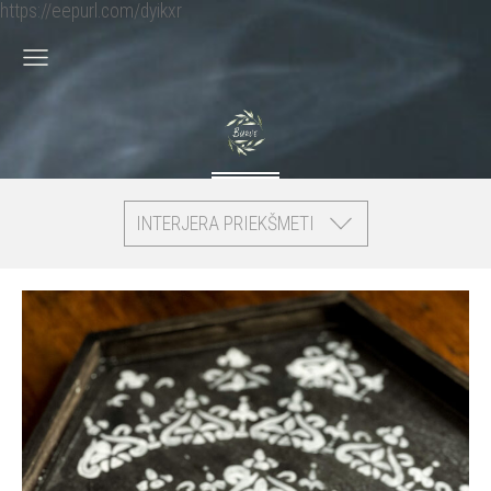
https://eepurl.com/dyikxr
INTERJERA PRIEKŠMETI