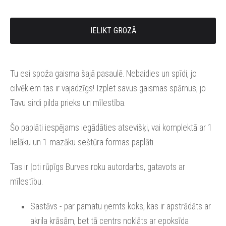
IELIKT GROZĀ
Tu esi spoža gaisma šajā pasaulē. Nebaidies un spīdi, jo
cilvēkiem tas ir vajadzīgs! Izplet savus gaismas spārnus, jo
Tavu sirdi pilda prieks un mīlestība.
Šo paplāti iespējams iegādāties atsevišķi, vai komplektā ar 1
lielāku un 1 mazāku seštūra formas paplāti.
Tas ir ļoti rūpīgs Burves roku autordarbs, gatavots ar
mīlestību.
Sastāvs - par pamatu ņemts koks, kas ir apstrādāts ar
akrila krāsām, bet tā centrs noklāts ar epoksīda