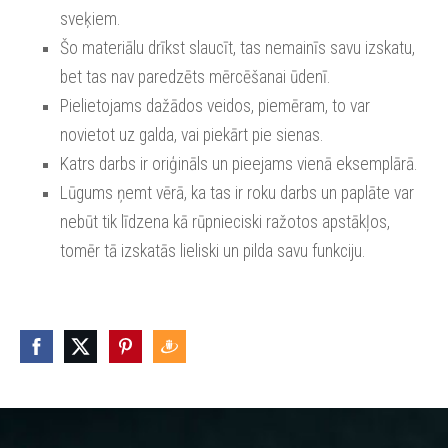
sveķiem.
Šo materiālu drīkst slaucīt, tas nemainīs savu izskatu,
bet tas nav paredzēts mērcēšanai ūdenī.
Pielietojams dažādos veidos, piemēram, to var
novietot uz galda, vai piekārt pie sienas.
Katrs darbs ir oriģināls un pieejams vienā eksemplārā.
Lūgums ņemt vērā, ka tas ir roku darbs un paplāte var
nebūt tik līdzena kā rūpnieciski ražotos apstākļos,
tomēr tā izskatās lieliski un pilda savu funkciju.