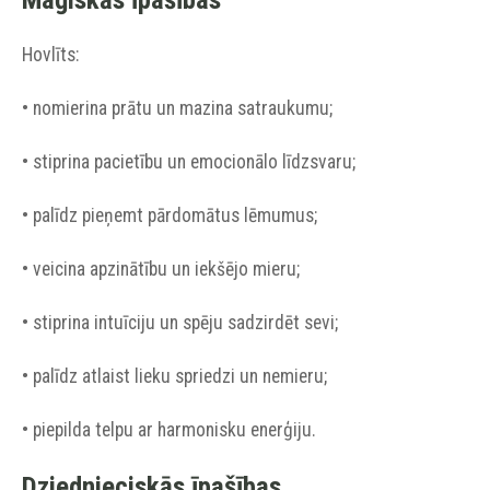
Hovlīts:
• nomierina prātu un mazina satraukumu;
• stiprina pacietību un emocionālo līdzsvaru;
• palīdz pieņemt pārdomātus lēmumus;
• veicina apzinātību un iekšējo mieru;
• stiprina intuīciju un spēju sadzirdēt sevi;
• palīdz atlaist lieku spriedzi un nemieru;
• piepilda telpu ar harmonisku enerģiju.
Dziednieciskās īpašības