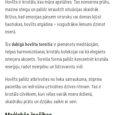
Hovlīts ir kristāls, kas māca apstāties. Tas nomierina prātu,
mazina steigu un palīdz ieraudzīt situācijas skaidrāk.
Brīžos, kad emocijas pārņem virsroku vai domas kļūst
haotiskas, hovlīts atgādina – visgudrākie lēmumi dzimst
mierā.
Šis
dabīgā hovlīta tornītis
ir piemērots meditācijām,
telpas harmonizēšanai, kristālu kolekcijai vai kā elegants
interjera akcents. Tornīša forma palīdz koncentrēt kristāla
enerģiju, radot mierpilnu un līdzsvarotu vidi.
Hovlīts palīdz atbrīvoties no lieka satraukuma, stiprina
pacietību un iedrošina uzticēties dzīves ritmam. Tas ir
kristāls cilvēkiem, kuri vēlas vairāk miera ikdienā,
skaidrāku prātu un dziļāku saikni ar sevi.
Maģiskās īpašības