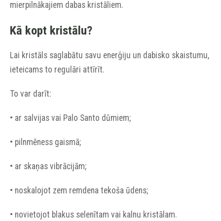
mierpilnākajiem dabas kristāliem.
Kā kopt kristālu?
Lai kristāls saglabātu savu enerģiju un dabisko skaistumu,
ieteicams to regulāri attīrīt.
To var darīt:
• ar salvijas vai Palo Santo dūmiem;
• pilnmēness gaismā;
• ar skaņas vibrācijām;
• noskalojot zem remdena tekoša ūdens;
• novietojot blakus selenītam vai kalnu kristālam.