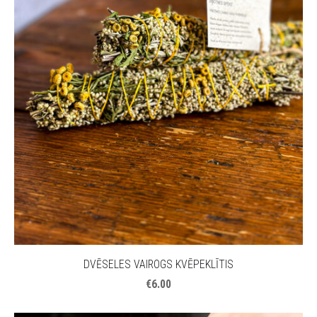
DVĒSELES VAIROGS KVĒPEKLĪTIS
€6.00