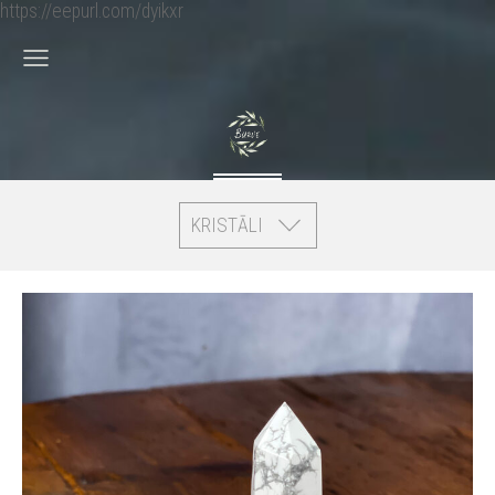
https://eepurl.com/dyikxr
KRISTĀLI