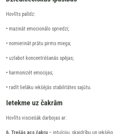
Hovlīts palīdz:
• mazināt emocionālo spriedzi;
• nomierināt prātu pirms miega;
• uzlabot koncentrēšanās spējas;
• harmonizēt emocijas;
• radīt lielāku iekšējās stabilitātes sajūtu.
Ietekme uz čakrām
Hovlīts visciešāk darbojas ar:
6. Trešās acs čakru
– intuīciju, skaidrību un iekšējo