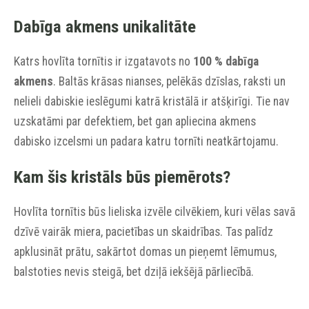
Dabīga akmens unikalitāte
Katrs hovlīta tornītis ir izgatavots no
100 % dabīga
akmens
. Baltās krāsas nianses, pelēkās dzīslas, raksti un
nelieli dabiskie ieslēgumi katrā kristālā ir atšķirīgi. Tie nav
uzskatāmi par defektiem, bet gan apliecina akmens
dabisko izcelsmi un padara katru tornīti neatkārtojamu.
Kam šis kristāls būs piemērots?
Hovlīta tornītis būs lieliska izvēle cilvēkiem, kuri vēlas savā
dzīvē vairāk miera, pacietības un skaidrības. Tas palīdz
apklusināt prātu, sakārtot domas un pieņemt lēmumus,
balstoties nevis steigā, bet dziļā iekšējā pārliecībā.