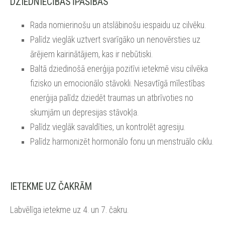
DZIEDNIECĪBAS ĪPAŠĪBAS
Rada nomierinošu un atslābinošu iespaidu uz cilvēku.
Palīdz vieglāk uztvert svarīgāko un nenovērsties uz
ārējiem kairinātājiem, kas ir nebūtiski.
Baltā dziedinošā enerģija pozitīvi ietekmē visu cilvēka
fizisko un emocionālo stāvokli. Nesavtīgā mīlestības
enerģija palīdz dziedēt traumas un atbrīvoties no
skumjām un depresijas stāvokļa.
Palīdz vieglāk savaldīties, un kontrolēt agresiju.
Palīdz harmonizēt hormonālo fonu un menstruālo ciklu.
IETEKME UZ ČAKRĀM
Labvēlīga ietekme uz 4. un 7. čakru.