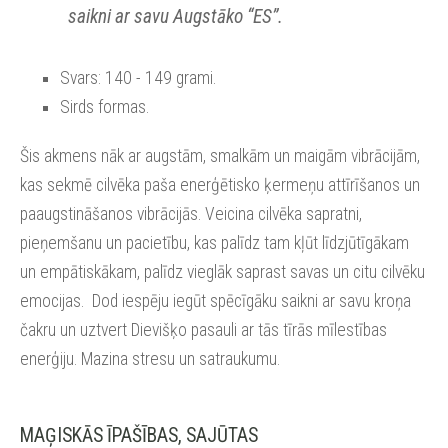
saikni ar savu Augstāko “ES”.
Svars: 140 - 149 grami.
Sirds formas.
Šis akmens nāk ar augstām, smalkām un maigām vibrācijām,
kas sekmē cilvēka paša enerģētisko ķermeņu attīrīšanos un
paaugstināšanos vibrācijās. Veicina cilvēka sapratni,
pieņemšanu un pacietību, kas palīdz tam kļūt līdzjūtīgākam
un empātiskākam, palīdz vieglāk saprast savas un citu cilvēku
emocijas. Dod iespēju iegūt spēcīgāku saikni ar savu kroņa
čakru un uztvert Dievišķo pasauli ar tās tīrās mīlestības
enerģiju. Mazina stresu un satraukumu.
MAĢISKĀS ĪPAŠĪBAS, SAJŪTAS