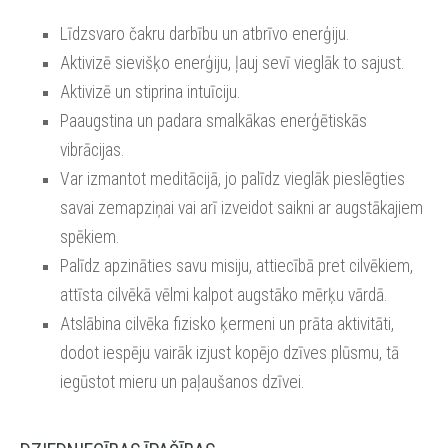
Līdzsvaro čakru darbību un atbrīvo enerģiju.
Aktivizē sievišķo enerģiju, ļauj sevī vieglāk to sajust.
Aktivizē un stiprina intuīciju.
Paaugstina un padara smalkākas enerģētiskās
vibrācijas.
Var izmantot meditācijā, jo palīdz vieglāk pieslēgties
savai zemapziņai vai arī izveidot saikni ar augstākajiem
spēkiem.
Palīdz apzināties savu misiju, attiecībā pret cilvēkiem,
attīsta cilvēkā vēlmi kalpot augstāko mērķu vārdā.
Atslābina cilvēka fizisko ķermeni un prāta aktivitāti,
dodot iespēju vairāk izjust kopējo dzīves plūsmu, tā
iegūstot mieru un paļaušanos dzīvei.