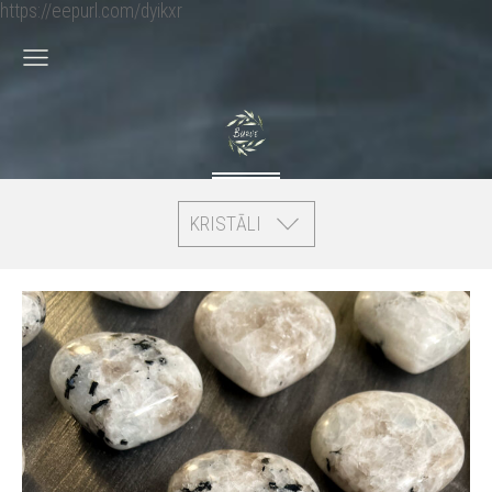
https://eepurl.com/dyikxr
KRISTĀLI