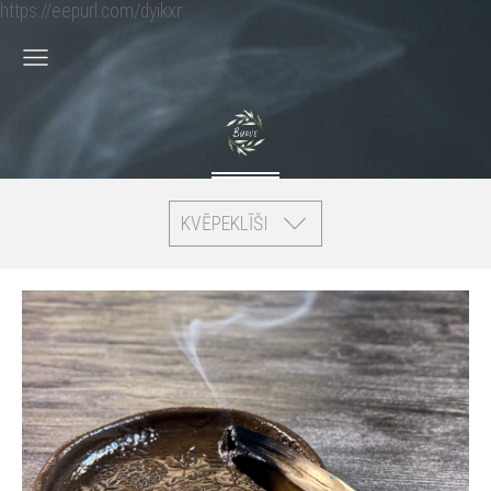
https://eepurl.com/dyikxr
KVĒPEKLĪŠI