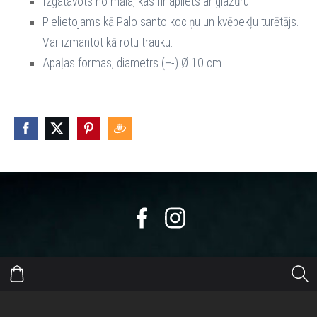
Izgatavots no māla, kas Iir apliets ar glazūru.
Pielietojams kā Palo santo kociņu un kvēpekļu turētājs.
Var izmantot kā rotu trauku.
Apaļas formas, diametrs (+-) Ø 10 cm.
https://eepurl.com/dyikxr