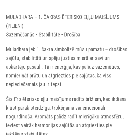
MULADHARA – 1. ČAKRAS ĒTERISKO EĻĻU MAISĪJUMS
(PILIENI)
Sazemēšanās • Stabilitāte • Drošība
Muladhara jeb 1. čakra simbolizē mūsu pamatu – drošības
sajūtu, stabilitāti un spēju justies mierā ar sevi un
apkārtējo pasauli. Tā ir enerģija, kas palīdz sazemēties,
nomierināt prātu un atgriezties pie sajūtas, ka viss
nepieciešamais jau ir tepat.
Šis tīro ēterisko eļļu maisījums radīts brīžiem, kad ikdiena
kļūst pārāk steidzīga, trokšņaina vai emocionāli
nogurdinoša. Aromāts palīdz radīt mierīgāku atmosfēru,
ieviest vairāk harmonijas sajūtās un atgriezties pie
iekšējas stabilitātes.