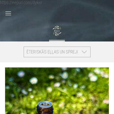
https://eepurl.com/dyikxr
ĒTERISKĀS EĻĻAS UN SPREJI