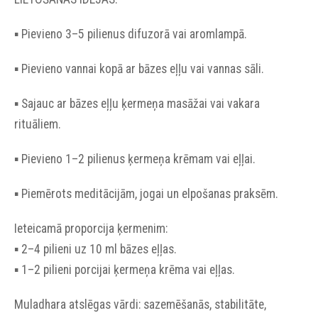
▪︎ Pievieno 3–5 pilienus difuzorā vai aromlampā.
▪︎ Pievieno vannai kopā ar bāzes eļļu vai vannas sāli.
▪︎ Sajauc ar bāzes eļļu ķermeņa masāžai vai vakara
rituāliem.
▪︎ Pievieno 1–2 pilienus ķermeņa krēmam vai eļļai.
▪︎ Piemērots meditācijām, jogai un elpošanas praksēm.
Ieteicamā proporcija ķermenim:
▪︎ 2–4 pilieni uz 10 ml bāzes eļļas.
▪︎ 1–2 pilieni porcijai ķermeņa krēma vai eļļas.
Muladhara atslēgas vārdi: sazemēšanās, stabilitāte,