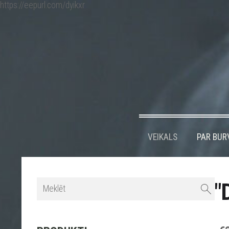
https://eepurl.com/dyikxr
VEIKALS
PAR BUR
"