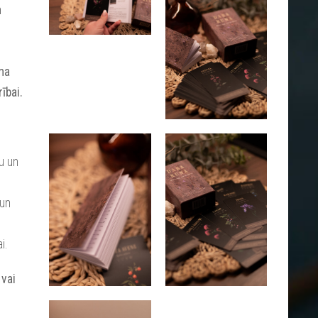
n
ma
ībai.
u un
 un
ai.
 vai