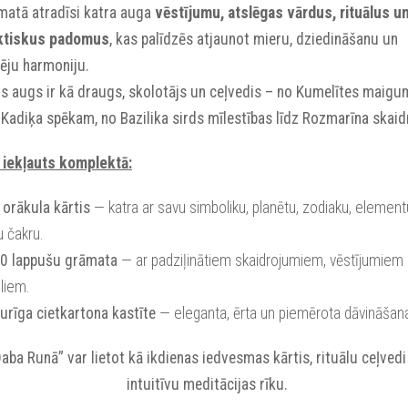
matā atradīsi katra auga
vēstījumu, atslēgas vārdus, rituālus u
ktiskus padomus
, kas palīdzēs atjaunot mieru, dziedināšanu un
ēju harmoniju.
rs augs ir kā draugs, skolotājs un ceļvedis – no Kumelītes maigu
 Kadiķa spēkam, no Bazilika sirds mīlestības līdz Rozmarīna skaidr
 iekļauts komplektā:
 orākula kārtis
— katra ar savu simboliku, planētu, zodiaku, element
 čakru.
00 lappušu grāmata
— ar padziļinātiem skaidrojumiem, vēstījumiem
āliem.
turīga cietkartona kastīte
— eleganta, ērta un piemērota dāvināšan
aba Runā” var lietot kā ikdienas iedvesmas kārtis, rituālu ceļvedi
intuitīvu meditācijas rīku.