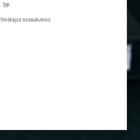
. lpp
latīniskajos nosaukumos.