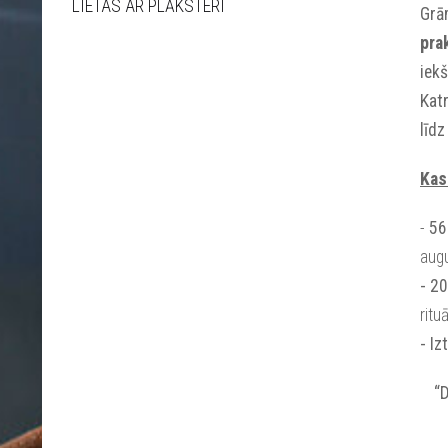
LIETAS AR PLĀKSTERI
Grā
pra
iekš
Kat
līdz
Kas
-
56
augu
- 2
ritu
- Iz
“D