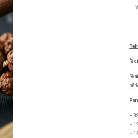
V
Teh
Šis 
Ska
pēdē
Par
– 88
– 12
– 12