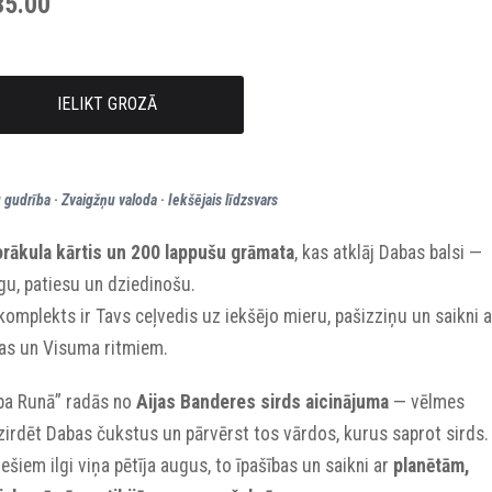
35.00
IELIKT GROZĀ
gudrība · Zvaigžņu valoda · Iekšējais līdzsvars
orākula kārtis un 200 lappušu grāmata
, kas atklāj Dabas balsi —
gu, patiesu un dziedinošu.
komplekts ir Tavs ceļvedis uz iekšējo mieru, pašizziņu un saikni a
as un Visuma ritmiem.
ba Runā” radās no
Aijas Banderes sirds aicinājuma
— vēlmes
zirdēt Dabas čukstus un pārvērst tos vārdos, kurus saprot sirds.
šiem ilgi viņa pētīja augus, to īpašības un saikni ar
planētām,