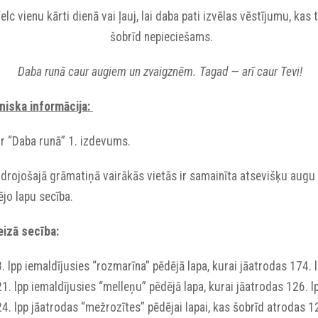
elc vienu kārti dienā vai ļauj, lai daba pati izvēlas vēstījumu, kas 
šobrīd nepieciešams.
Daba runā caur augiem un zvaigznēm. Tagad — arī caur Tevi!
niska informācija:
ir “Daba runā” 1. izdevums.
idrojošajā grāmatiņā vairākās vietās ir samainīta atsevišķu augu
jo lapu secība.
eizā secība:
. lpp iemaldījusies “rozmarīna” pēdējā lapa, kurai jāatrodas 174. l
1. lpp iemaldījusies “melleņu” pēdējā lapa, kurai jāatrodas 126. l
4. lpp jāatrodas “mežrozītes” pēdējai lapai, kas šobrīd atrodas 1