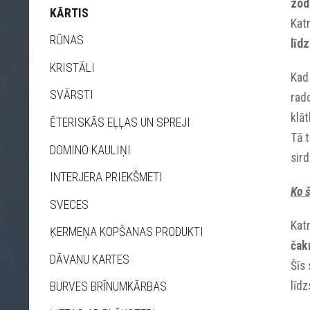
zod
KĀRTIS
Kat
RŪNAS
līd
KRISTĀLI
Kad 
SVĀRSTI
rado
klāt
ĒTERISKĀS EĻĻAS UN SPREJI
Tā 
DOMINO KAULIŅI
sir
INTERJERA PRIEKŠMETI
Ko š
SVECES
Kat
ĶERMEŅA KOPŠANAS PRODUKTI
čak
DĀVANU KARTES
Šīs 
līdz
BURVES BRĪNUMKĀRBAS