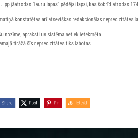
. lpp jāatrodas “lauru lapas” pēdējai lapai, kas šobrīd atrodas 174
matiņā konstatētas arī atsevišķas redakcionālas neprecizitātes 
šu nozīme, apraksti un sistēma netiek ietekmēta.
majā tirāžā šīs neprecizitātes tiks labotas.
Share
Post
Pin
Ieteikt