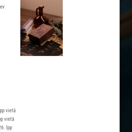
tev
pp vietā
pp vietā
26. lpp