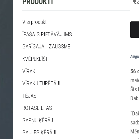
€
PRODUKTI
Visi produkti
ĪPAŠAIS PIEDĀVĀJUMS
GARĪGAJAI IZAUGSMEI
Augu 
KVĒPEKLĪŠI
VĪRAKI
56 
mai
VĪRAKU TURĒTĀJI
Šis 
TĒJAS
Dab
ROTASLIETAS
“Da
SAPŅU ĶĒRĀJI
sad
Mēne
SAULES ĶĒRĀJI