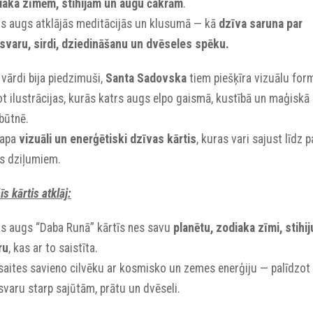
iaka zīmēm, stihijām un augu čakrām
.
rs augs atklājās meditācijās un klusumā — kā
dzīva saruna par
zsvaru, sirdi, dziedināšanu un dvēseles spēku.
vārdi bija piedzimuši,
Santa Sadovska
tiem piešķīra vizuālu fo
t ilustrācijas, kurās katrs augs elpo gaismā, kustībā un maģiskā
būtnē.
tapa
vizuāli un enerģētiski dzīvas kārtis
, kuras vari sajust līdz p
ds dziļumiem.
īs kārtis atklāj:
rs augs “Daba Runā” kārtīs nes savu
planētu, zodiaka zīmi, stihij
ru
, kas ar to saistīta.
saites savieno cilvēku ar kosmisko un zemes enerģiju — palīdzot 
svaru starp sajūtām, prātu un dvēseli.