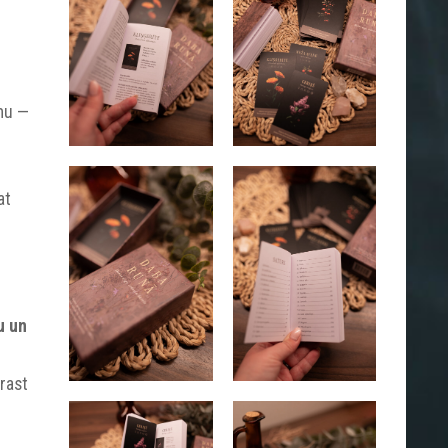
rmu —
at
u un
rast