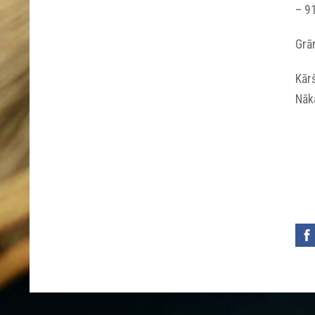
– 91
Grā
Kār
Nāka