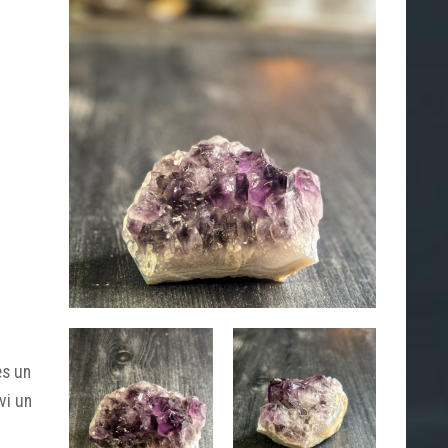
es un
vi un