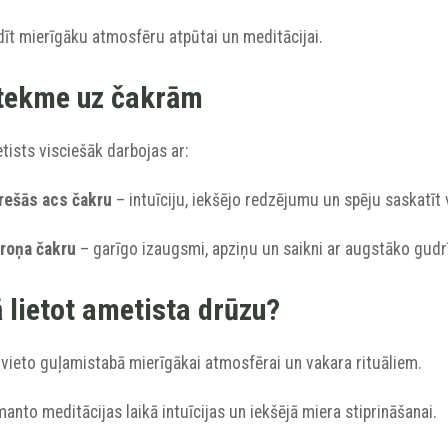
dīt mierīgāku atmosfēru atpūtai un meditācijai.
tekme uz čakrām
ists visciešāk darbojas ar:
Trešās acs čakru
– intuīciju, iekšējo redzējumu un spēju saskatīt
Kroņa čakru
– garīgo izaugsmi, apziņu un saikni ar augstāko gudr
 lietot ametista drūzu?
ovieto guļamistabā mierīgākai atmosfērai un vakara rituāliem.
manto meditācijas laikā intuīcijas un iekšējā miera stiprināšanai.