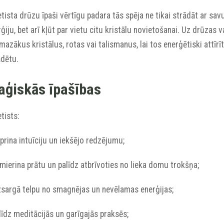
ista drūzu īpaši vērtīgu padara tās spēja ne tikai strādāt ar sav
ģiju, bet arī kļūt par vietu citu kristālu novietošanai. Uz drūzas v
 mazākus kristālus, rotas vai talismanus, lai tos enerģētiski attīrī
ādētu.
ģiskās īpašības
tists:
iprina intuīciju un iekšējo redzējumu;
mierina prātu un palīdz atbrīvoties no lieka domu trokšņa;
izsargā telpu no smagnējas un nevēlamas enerģijas;
līdz meditācijās un garīgajās praksēs;