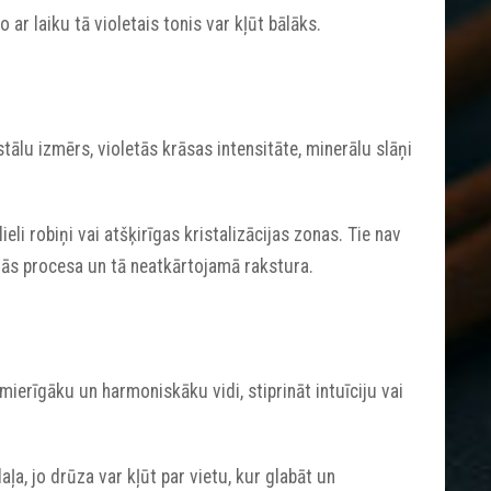
 jo ar laiku tā violetais tonis var kļūt bālāks.
tālu izmērs, violetās krāsas intensitāte, minerālu slāņi
eli robiņi vai atšķirīgas kristalizācijas zonas. Tie nav
nās procesa un tā neatkārtojamā rakstura.
ierīgāku un harmoniskāku vidi, stiprināt intuīciju vai
aļa, jo drūza var kļūt par vietu, kur glabāt un