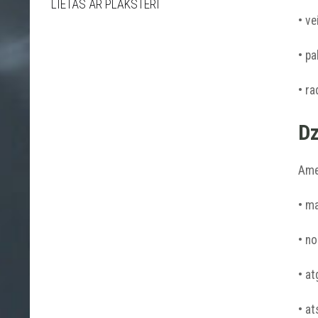
LIETAS AR PLĀKSTERI
• ve
• pa
• ra
Dz
Amet
• m
• no
• at
• at