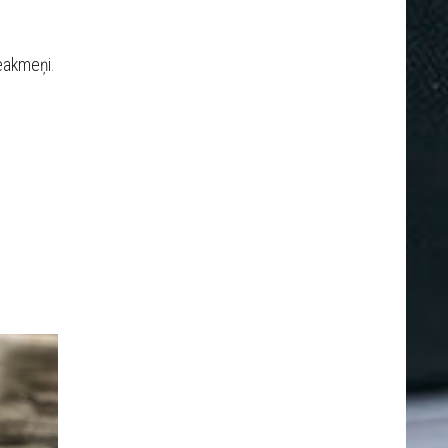
ieakmeņi
.