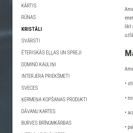
KĀRTIS
Amet
RŪNAS
ener
likt
KRISTĀLI
uzl
SVĀRSTI
Ma
ĒTERISKĀS EĻĻAS UN SPREJI
DOMINO KAULIŅI
Ame
INTERJERA PRIEKŠMETI
• st
SVECES
• no
ĶERMEŅA KOPŠANAS PRODUKTI
DĀVANU KARTES
• a
BURVES BRĪNUMKĀRBAS
• pa