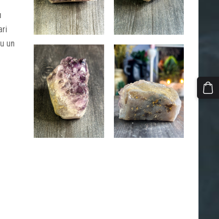
u
ari
tu un