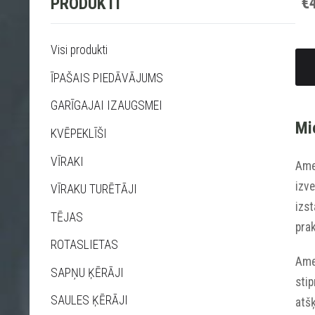
€
PRODUKTI
Visi produkti
ĪPAŠAIS PIEDĀVĀJUMS
GARĪGAJAI IZAUGSMEI
Mi
KVĒPEKLĪŠI
VĪRAKI
Amet
izve
VĪRAKU TURĒTĀJI
izst
TĒJAS
prak
ROTASLIETAS
Ame
SAPŅU ĶĒRĀJI
stip
SAULES ĶĒRĀJI
atšķ