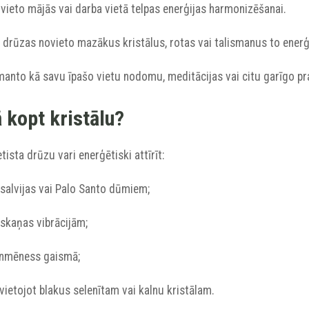
vieto mājās vai darba vietā telpas enerģijas harmonizēšanai.
 drūzas novieto mazākus kristālus, rotas vai talismanus to enerģē
manto kā savu īpašo vietu nodomu, meditācijas vai citu garīgo pr
 kopt kristālu?
ista drūzu vari enerģētiski attīrīt:
 salvijas vai Palo Santo dūmiem;
 skaņas vibrācijām;
ilnmēness gaismā;
vietojot blakus selenītam vai kalnu kristālam.