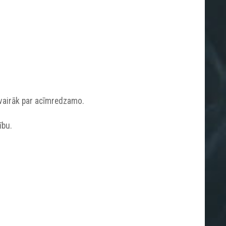
 vairāk par acīmredzamo.
ību.