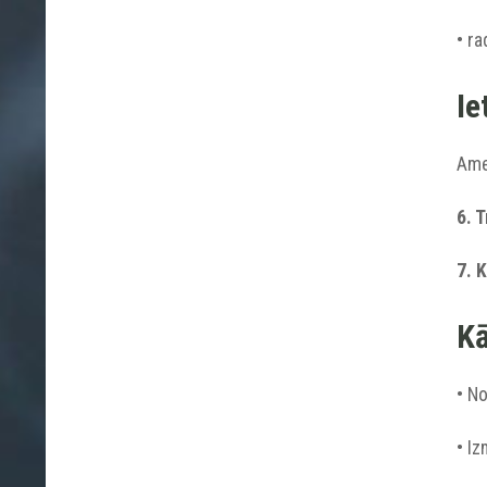
• ra
Ie
Amet
6. 
7. 
Kā
• N
• Iz