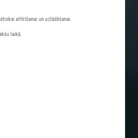
tiskai attīrīšanai un uzlādēšanai.
akšu laikā.