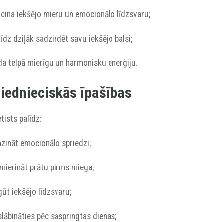
icina iekšējo mieru un emocionālo līdzsvaru;
līdz dziļāk sadzirdēt savu iekšējo balsi;
da telpā mierīgu un harmonisku enerģiju.
iednieciskās īpašības
ists palīdz:
azināt emocionālo spriedzi;
mierināt prātu pirms miega;
gūt iekšējo līdzsvaru;
slābināties pēc saspringtas dienas;