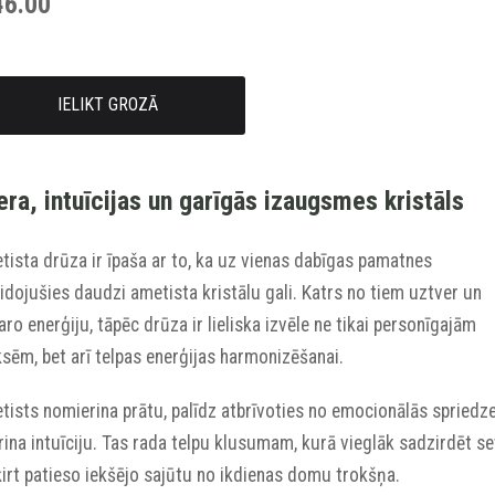
46.00
IELIKT GROZĀ
era, intuīcijas un garīgās izaugsmes kristāls
ista drūza ir īpaša ar to, ka uz vienas dabīgas pamatnes
idojušies daudzi ametista kristālu gali. Katrs no tiem uztver un
aro enerģiju, tāpēc drūza ir lieliska izvēle ne tikai personīgajām
sēm, bet arī telpas enerģijas harmonizēšanai.
tists nomierina prātu, palīdz atbrīvoties no emocionālās spriedz
rina intuīciju. Tas rada telpu klusumam, kurā vieglāk sadzirdēt se
irt patieso iekšējo sajūtu no ikdienas domu trokšņa.