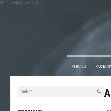
https://eepurl.com/dyikxr
VEIKALS
PAR BUR
A