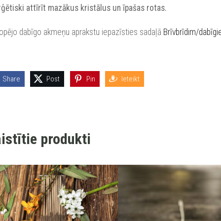
ģētiski attīrīt mazākus kristālus un īpašas rotas.
kopējo dabīgo akmeņu aprakstu iepazīsties sadaļā
Brīvbrīdim/dabīg
Share
Post
Pin
Ieteikt
istītie produkti