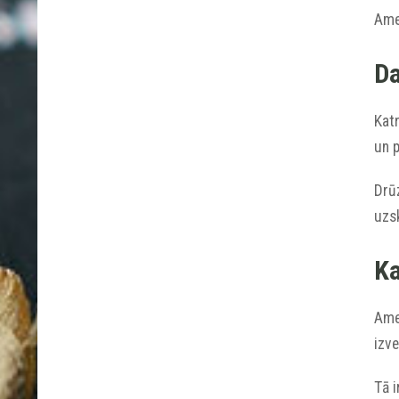
Ame
Da
Katr
un p
Drūz
uzs
Ka
Amet
izv
Tā i