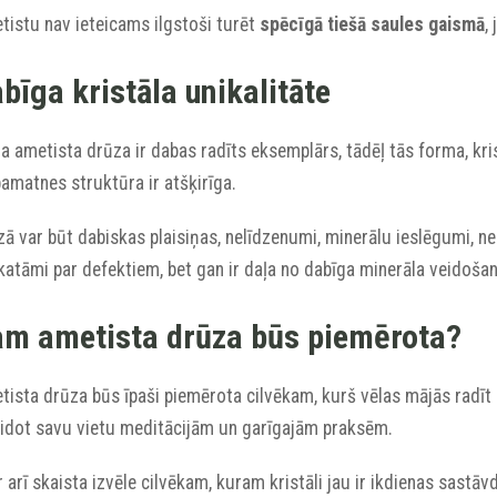
tistu nav ieteicams ilgstoši turēt
spēcīgā tiešā saules gaismā
,
bīga kristāla unikalitāte
a ametista drūza ir dabas radīts eksemplārs, tādēļ tās forma, kris
amatnes struktūra ir atšķirīga.
ā var būt dabiskas plaisiņas, nelīdzenumi, minerālu ieslēgumi, neli
katāmi par defektiem, bet gan ir daļa no dabīga minerāla veidoša
m ametista drūza būs piemērota?
ista drūza būs īpaši piemērota cilvēkam, kurš vēlas mājās radīt m
eidot savu vietu meditācijām un garīgajām praksēm.
r arī skaista izvēle cilvēkam, kuram kristāli jau ir ikdienas sastāvd