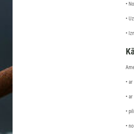
• No
• Uz
• Iz
Kā
Amet
• ar
• ar
• p
• no