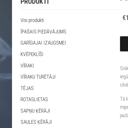
PRODUKTI
€
Visi produkti
ĪPAŠAIS PIEDĀVĀJUMS
GARĪGAJAI IZAUGSMEI
KVĒPEKLĪŠI
VĪRAKI
Svār
iegū
VĪRAKU TURĒTĀJI
cilv
TĒJAS
Tā l
ROTASLIETAS
miji
SAPŅU ĶĒRĀJI
jaut
SAULES ĶĒRĀJI