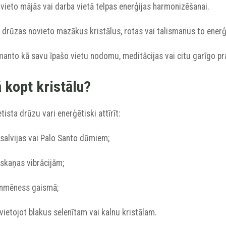
vieto mājās vai darba vietā telpas enerģijas harmonizēšanai.
 drūzas novieto mazākus kristālus, rotas vai talismanus to enerģē
manto kā savu īpašo vietu nodomu, meditācijas vai citu garīgo pr
 kopt kristālu?
ista drūzu vari enerģētiski attīrīt:
 salvijas vai Palo Santo dūmiem;
 skaņas vibrācijām;
ilnmēness gaismā;
vietojot blakus selenītam vai kalnu kristālam.