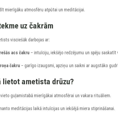
dīt mierīgāku atmosfēru atpūtai un meditācijai.
tekme uz čakrām
ists visciešāk darbojas ar:
Trešās acs čakru
– intuīciju, iekšējo redzējumu un spēju saskatīt
Kroņa čakru
– garīgo izaugsmi, apziņu un saikni ar augstāko gudr
 lietot ametista drūzu?
ovieto guļamistabā mierīgākai atmosfērai un vakara rituāliem.
manto meditācijas laikā intuīcijas un iekšējā miera stiprināšanai.