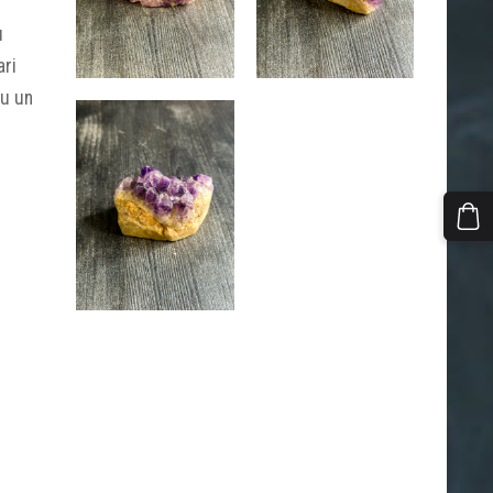
u
ari
tu un