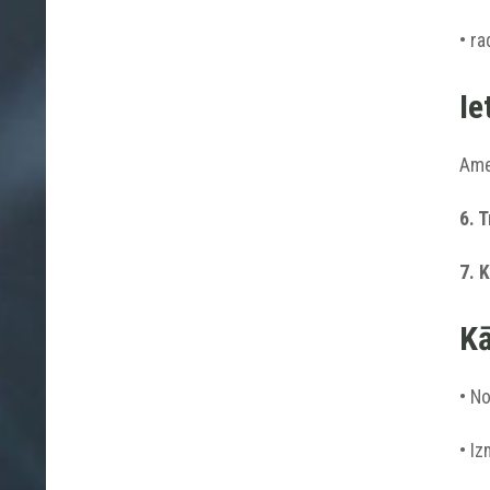
• ra
Ie
Amet
6. 
7. 
Kā
• N
• Iz