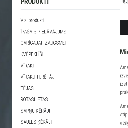
€
PRODUKTI
Visi produkti
ĪPAŠAIS PIEDĀVĀJUMS
GARĪGAJAI IZAUGSMEI
Mi
KVĒPEKLĪŠI
VĪRAKI
Amet
izve
VĪRAKU TURĒTĀJI
izst
TĒJAS
prak
ROTASLIETAS
Ame
SAPŅU ĶĒRĀJI
stip
SAULES ĶĒRĀJI
atšķ