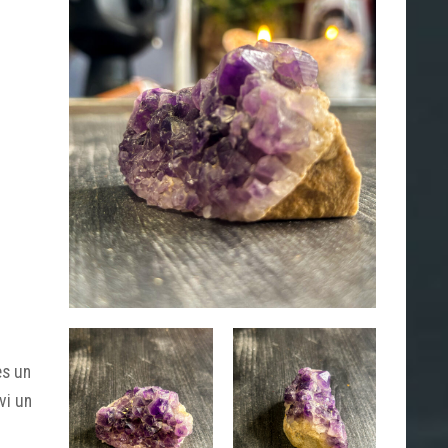
es un
vi un