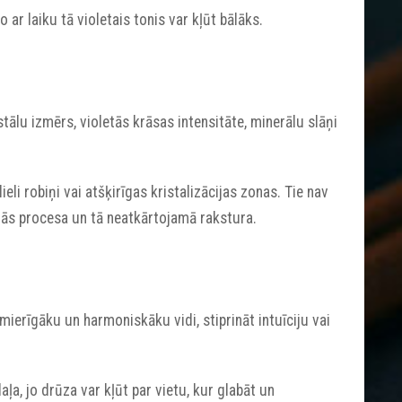
 jo ar laiku tā violetais tonis var kļūt bālāks.
tālu izmērs, violetās krāsas intensitāte, minerālu slāņi
eli robiņi vai atšķirīgas kristalizācijas zonas. Tie nav
nās procesa un tā neatkārtojamā rakstura.
ierīgāku un harmoniskāku vidi, stiprināt intuīciju vai
aļa, jo drūza var kļūt par vietu, kur glabāt un