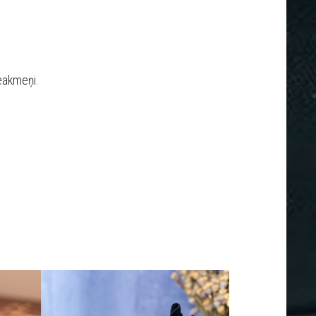
ieakmeņi
.