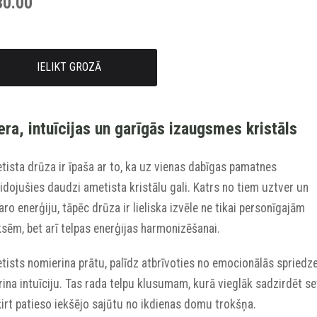
30.00
IELIKT GROZĀ
era, intuīcijas un garīgās izaugsmes kristāls
ista drūza ir īpaša ar to, ka uz vienas dabīgas pamatnes
idojušies daudzi ametista kristālu gali. Katrs no tiem uztver un
aro enerģiju, tāpēc drūza ir lieliska izvēle ne tikai personīgajām
sēm, bet arī telpas enerģijas harmonizēšanai.
tists nomierina prātu, palīdz atbrīvoties no emocionālās spriedz
rina intuīciju. Tas rada telpu klusumam, kurā vieglāk sadzirdēt se
irt patieso iekšējo sajūtu no ikdienas domu trokšņa.