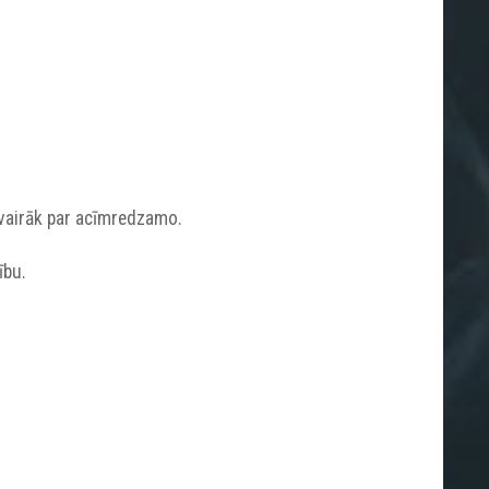
 vairāk par acīmredzamo.
ību.