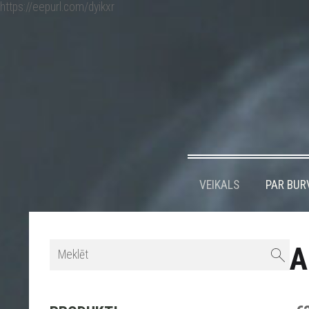
https://eepurl.com/dyikxr
VEIKALS
PAR BUR
A