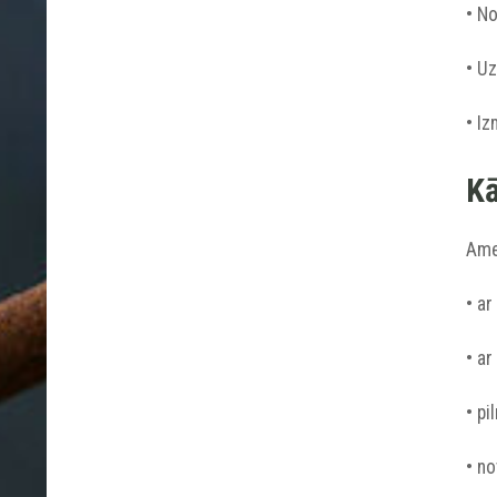
• No
• Uz
• Iz
Kā
Amet
• ar
• ar
• p
• no