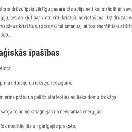
ista drūzu īpaši vērtīgu padara tās spēja ne tikai strādāt ar sav
ģiju, bet arī kļūt par vietu citu kristālu novietošanai. Uz drūzas v
 mazākus kristālus, rotas vai talismanus, lai tos enerģētiski attīrī
ādētu.
ģiskās īpašības
tists:
iprina intuīciju un iekšējo redzējumu;
mierina prātu un palīdz atbrīvoties no lieka domu trokšņa;
izsargā telpu no smagnējas un nevēlamas enerģijas;
līdz meditācijās un garīgajās praksēs;