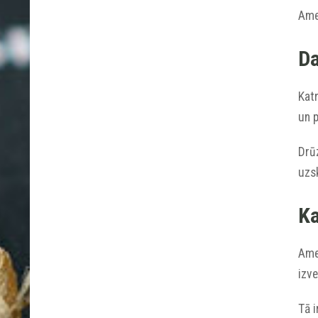
Ame
Da
Katr
un p
Drūz
uzs
Ka
Amet
izv
Tā i