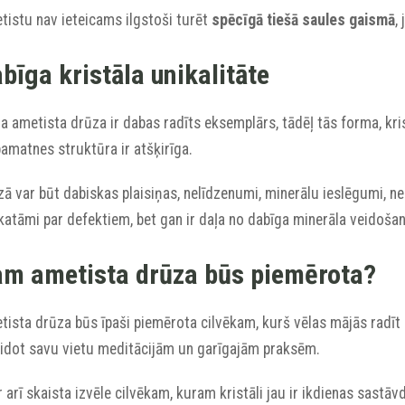
tistu nav ieteicams ilgstoši turēt
spēcīgā tiešā saules gaismā
,
bīga kristāla unikalitāte
a ametista drūza ir dabas radīts eksemplārs, tādēļ tās forma, kris
amatnes struktūra ir atšķirīga.
ā var būt dabiskas plaisiņas, nelīdzenumi, minerālu ieslēgumi, neli
katāmi par defektiem, bet gan ir daļa no dabīga minerāla veidoša
m ametista drūza būs piemērota?
ista drūza būs īpaši piemērota cilvēkam, kurš vēlas mājās radīt m
eidot savu vietu meditācijām un garīgajām praksēm.
r arī skaista izvēle cilvēkam, kuram kristāli jau ir ikdienas sastāvd