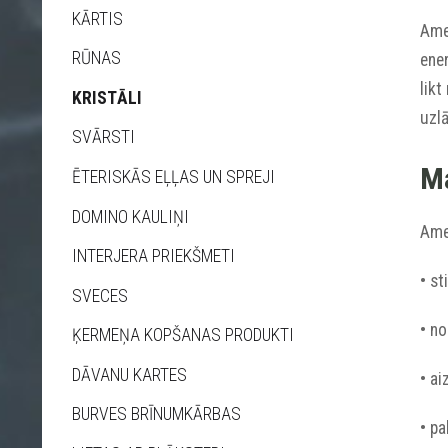
KĀRTIS
Amet
RŪNAS
ener
likt
KRISTĀLI
uzl
SVĀRSTI
Ma
ĒTERISKĀS EĻĻAS UN SPREJI
DOMINO KAULIŅI
Ame
INTERJERA PRIEKŠMETI
• st
SVECES
• no
ĶERMEŅA KOPŠANAS PRODUKTI
DĀVANU KARTES
• a
BURVES BRĪNUMKĀRBAS
• pa