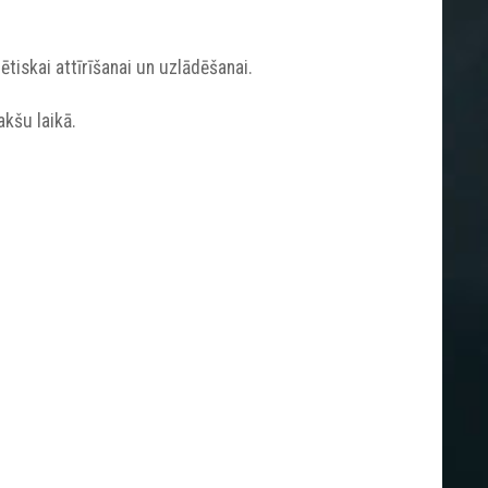
tiskai attīrīšanai un uzlādēšanai.
akšu laikā.