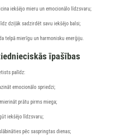
icina iekšējo mieru un emocionālo līdzsvaru;
līdz dziļāk sadzirdēt savu iekšējo balsi;
da telpā mierīgu un harmonisku enerģiju.
iednieciskās īpašības
ists palīdz:
azināt emocionālo spriedzi;
mierināt prātu pirms miega;
gūt iekšējo līdzsvaru;
slābināties pēc saspringtas dienas;