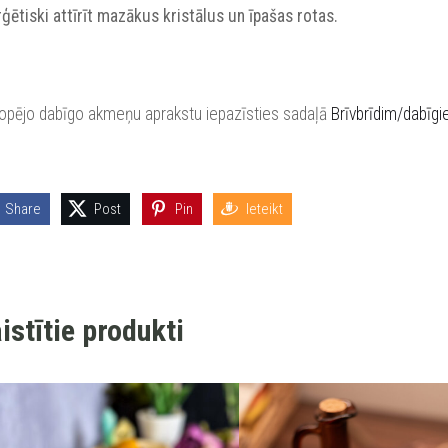
ģētiski attīrīt mazākus kristālus un īpašas rotas.
kopējo dabīgo akmeņu aprakstu iepazīsties sadaļā
Brīvbrīdim/dabīg
Share
Post
Pin
Ieteikt
istītie produkti