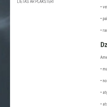
LIETAS AR PLĀKSTERI
• ve
• pa
• ra
Dz
Amet
• m
• no
• at
• at