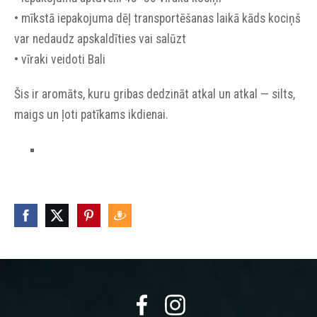
• mīkstā iepakojuma dēļ transportēšanas laikā kāds kociņš
var nedaudz apskaldīties vai salūzt
• vīraki veidoti Bali
Šis ir aromāts, kuru gribas dedzināt atkal un atkal — silts,
maigs un ļoti patīkams ikdienai.