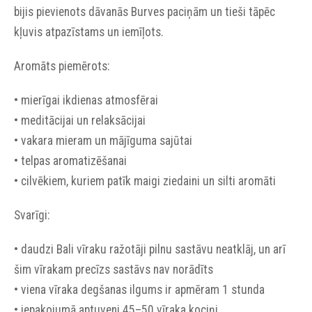
bijis pievienots dāvanās Burves paciņām un tieši tāpēc
kļuvis atpazīstams un iemīļots.
Aromāts piemērots:
• mierīgai ikdienas atmosfērai
• meditācijai un relaksācijai
• vakara mieram un mājīguma sajūtai
• telpas aromatizēšanai
• cilvēkiem, kuriem patīk maigi ziedaini un silti aromāti
Svarīgi:
• daudzi Bali vīraku ražotāji pilnu sastāvu neatklāj, un arī
šim vīrakam precīzs sastāvs nav norādīts
• viena vīraka degšanas ilgums ir apmēram 1 stunda
• iepakojumā aptuveni 45–50 vīraka kociņi