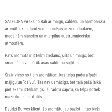
SAI FLORA vīraks no Bali ar maigu, saldenu un harmonisku
aromātu, kas daudziem asociējas ar ziedu laukiem,
medainām niansēm un mierpilnu austrumniecisku
atmosfēru.
Pats aromāts ir izteikti ziedains, silts un maigs, bez
smagnējas vai pārāk asas salduma sajūtas.
Šis ir viens no tiem aromātiem, kas telpu padara īpaši
mājīgu un “dzīvu”. Tas nav uzmācīgs, bet tajā pašā laikā
pietiekami izteiksmīgs, lai radītu sajūtu, ka telpā notiek
mazs ikdienas rituāls.
Daudzi Burves klienti šo aromātu jau pazīst — tas bieži