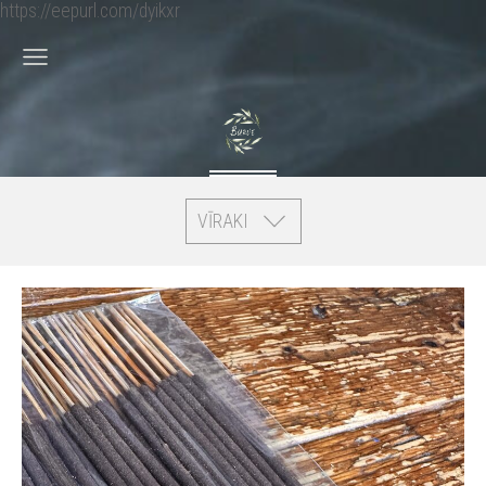
https://eepurl.com/dyikxr
VĪRAKI