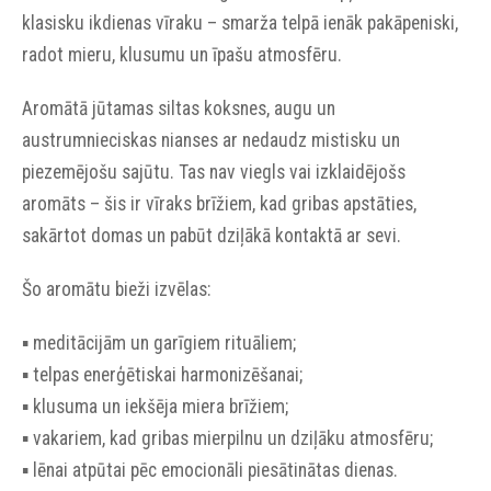
klasisku ikdienas vīraku – smarža telpā ienāk pakāpeniski,
radot mieru, klusumu un īpašu atmosfēru.
Aromātā jūtamas siltas koksnes, augu un
austrumnieciskas nianses ar nedaudz mistisku un
piezemējošu sajūtu. Tas nav viegls vai izklaidējošs
aromāts – šis ir vīraks brīžiem, kad gribas apstāties,
sakārtot domas un pabūt dziļākā kontaktā ar sevi.
Šo aromātu bieži izvēlas:
▪︎ meditācijām un garīgiem rituāliem;
▪︎ telpas enerģētiskai harmonizēšanai;
▪︎ klusuma un iekšēja miera brīžiem;
▪︎ vakariem, kad gribas mierpilnu un dziļāku atmosfēru;
▪︎ lēnai atpūtai pēc emocionāli piesātinātas dienas.