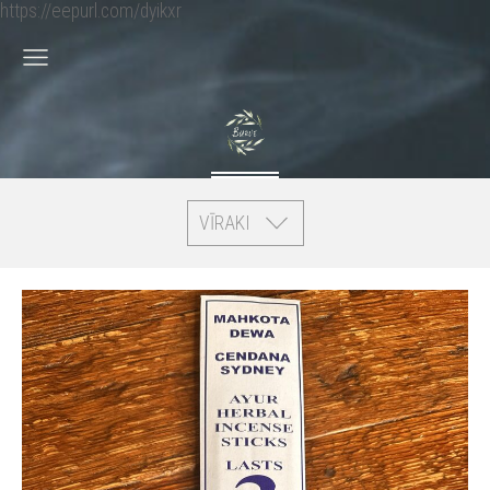
https://eepurl.com/dyikxr
VĪRAKI