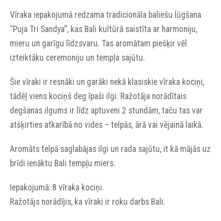
Vīraka iepakojumā redzama tradicionāla baliešu lūgšana
“Puja Tri Sandya”, kas Bali kultūrā saistīta ar harmoniju,
mieru un garīgu līdzsvaru. Tas aromātam piešķir vēl
izteiktāku ceremoniju un tempļa sajūtu.
Šie vīraki ir resnāki un garāki nekā klasiskie vīraka kociņi,
tādēļ viens kociņš deg īpaši ilgi. Ražotāja norādītais
degšanas ilgums ir līdz aptuveni 2 stundām, taču tas var
atšķirties atkarībā no vides – telpās, ārā vai vējainā laikā.
Aromāts telpā saglabājas ilgi un rada sajūtu, it kā mājās uz
brīdi ienāktu Bali tempļu miers.
Iepakojumā: 8 vīraka kociņi.
Ražotājs norādījis, ka vīraki ir roku darbs Bali.