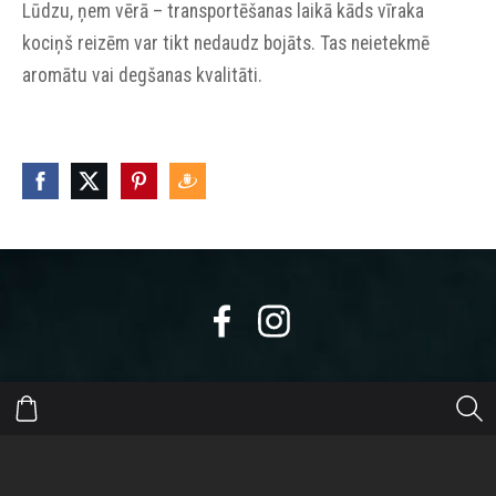
Lūdzu, ņem vērā – transportēšanas laikā kāds vīraka
kociņš reizēm var tikt nedaudz bojāts. Tas neietekmē
aromātu vai degšanas kvalitāti.
https://eepurl.com/dyikxr