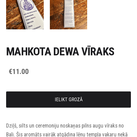
MAHKOTA DEWA VĪRAKS
€11.00
IELIKT GROZĀ
Dziļš, silts un ceremoniju noskaņas pilns augu vīraks no
Bali. Šis aromāts vairāk atgādina lēnu tempļa vakaru nekā