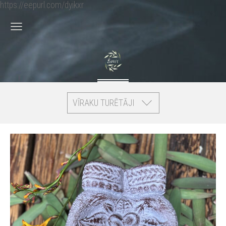
https://eepurl.com/dyikxr
VĪRAKU TURĒTĀJI