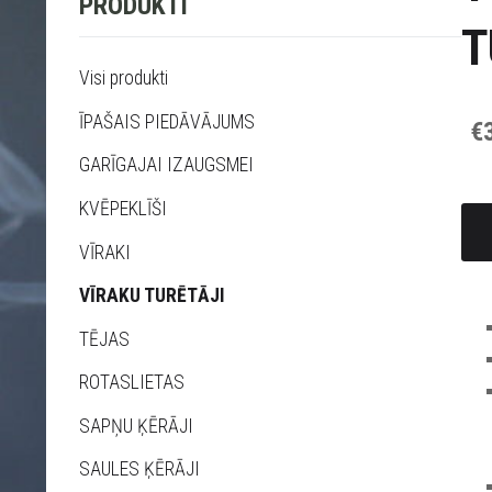
PRODUKTI
T
Visi produkti
ĪPAŠAIS PIEDĀVĀJUMS
€
GARĪGAJAI IZAUGSMEI
KVĒPEKLĪŠI
VĪRAKI
VĪRAKU TURĒTĀJI
TĒJAS
ROTASLIETAS
SAPŅU ĶĒRĀJI
SAULES ĶĒRĀJI