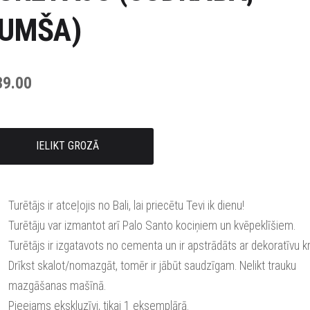
UMŠA)
39.00
IELIKT GROZĀ
Turētājs ir atceļojis no Bali, lai priecētu Tevi ik dienu!
Turētāju var izmantot arī Palo Santo kociņiem un kvēpeklīšiem.
Turētājs ir izgatavots no cementa un ir apstrādāts ar dekoratīvu k
Drīkst skalot/nomazgāt, tomēr ir jābūt saudzīgam. Nelikt trauku
mazgāšanas mašīnā.
Pieejams ekskluzīvi, tikai 1 eksemplārā.