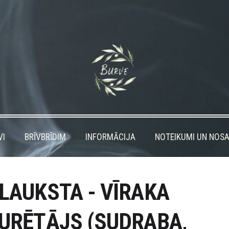
VI
BRĪVBRĪDIM
INFORMĀCIJA
NOTEIKUMI UN NOSA
LAUKSTA - VĪRAKA
URĒTĀJS (SUDRABA,