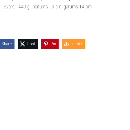
Svars - 440 g., platums - 9 cm, garums 14 cm.
Share
Post
Pin
Ieteikt