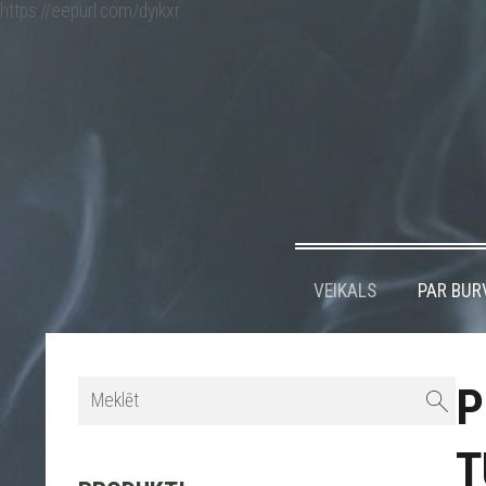
https://eepurl.com/dyikxr
VEIKALS
PAR BUR
P
T