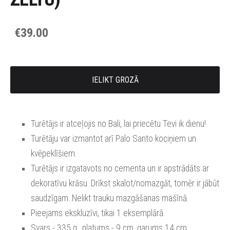
€39.00
IELIKT GROZĀ
Turētājs ir atceļojis no Bali, lai priecētu Tevi ik dienu!
Turētāju var izmantot arī Palo Santo kociņiem un
kvēpeklīšiem.
Turētājs ir izgatavots no cementa un ir apstrādāts ar
dekoratīvu krāsu. Drīkst skalot/nomazgāt, tomēr ir jābūt
saudzīgam. Nelikt trauku mazgāšanas mašīnā.
Pieejams ekskluzīvi, tikai 1 eksemplārā.
Svars - 335 g., platums - 9 cm, garums 14 cm.