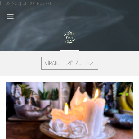
https://eepurl.com/dyikxr
VĪRAKU TURĒTĀJI