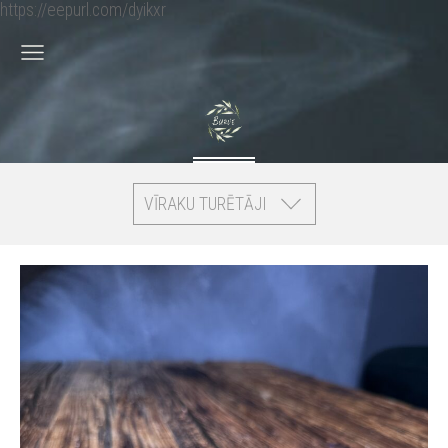
https://eepurl.com/dyikxr
VĪRAKU TURĒTĀJI