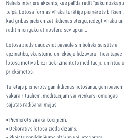
Neliels interjera akcents, kas palīdz radīt īpašu noskaņu
telpā. Lotosa formas vīraka turētājs piemērots brīžiem,
kad gribas piebremzēt ikdienas steigu, iedegt vīraku un
radīt mierīgāku atmosfēru sev apkārt.
Lotosa zieds daudzviet pasaulē simboliski saistīts ar
apzinātību, skaistumu un iekšēju līdzsvaru. Tieši tāpēc
lotosa motīvs bieži tiek izmantots meditāciju un rituālu
priekšmetos.
Turētājs piemērots gan ikdienas lietošanai, gan īpašiem
vakara rituāliem, meditācijām vai vienkārši omulīgas
sajūtas radīšanai mājās.
▪️ Piemērots vīraka kociņiem.
▪️ Dekoratīvs lotosa zieda dizains.
▪️ Skaists papildinājums altārim vai interjeram.