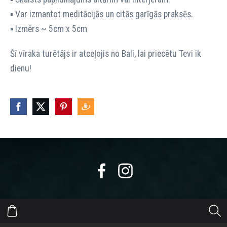
▪️ Var izmantot meditācijās un citās garīgās praksēs.
▪️ Izmērs ~ 5cm x 5cm
Šī vīraka turētājs ir atceļojis no Bali, lai priecētu Tevi ik
dienu!
https://eepurl.com/dyikxr