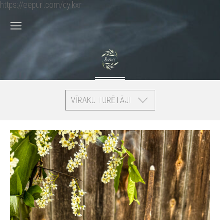
https://eepurl.com/dyikxr
VĪRAKU TURĒTĀJI