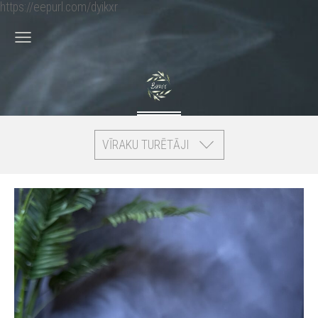
https://eepurl.com/dyikxr
VĪRAKU TURĒTĀJI