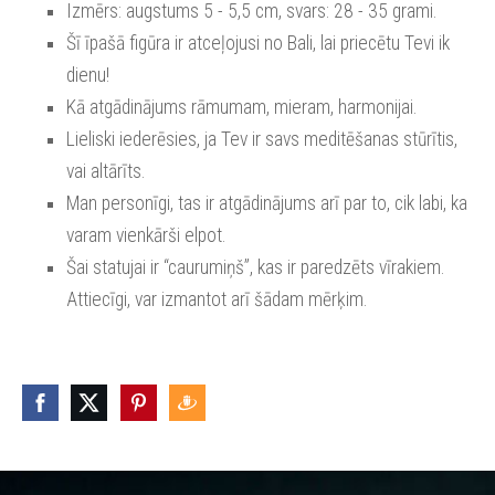
Izmērs: augstums 5 - 5,5 cm, svars: 28 - 35 grami.
Šī īpašā figūra ir atceļojusi no Bali, lai priecētu Tevi ik
dienu!
Kā atgādinājums rāmumam, mieram, harmonijai.
Lieliski iederēsies, ja Tev ir savs meditēšanas stūrītis,
vai altārīts.
Man personīgi, tas ir atgādinājums arī par to, cik labi, ka
varam vienkārši elpot.
Šai statujai ir “caurumiņš”, kas ir paredzēts vīrakiem.
Attiecīgi, var izmantot arī šādam mērķim.