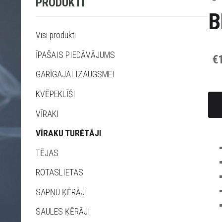
PRODUKTI
B
Visi produkti
ĪPAŠAIS PIEDĀVĀJUMS
€
GARĪGAJAI IZAUGSMEI
KVĒPEKLĪŠI
VĪRAKI
VĪRAKU TURĒTĀJI
TĒJAS
ROTASLIETAS
SAPŅU ĶĒRĀJI
SAULES ĶĒRĀJI