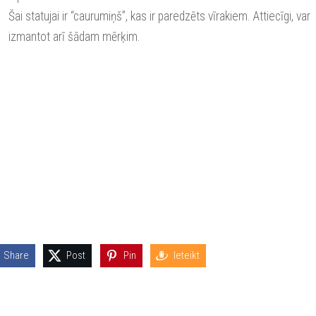
Šai statujai ir “caurumiņš”, kas ir paredzēts vīrakiem. Attiecīgi, var
izmantot arī šādam mērķim.
Share
Post
Pin
Ieteikt