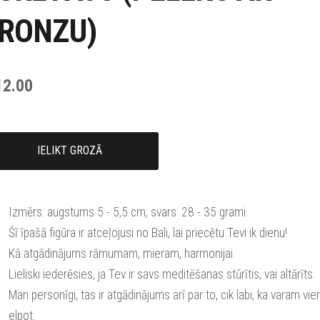
RONZU)
12.00
IELIKT GROZĀ
Izmērs: augstums 5 - 5,5 cm, svars: 28 - 35 grami.
Šī īpašā figūra ir atceļojusi no Bali, lai priecētu Tevi ik dienu!
Kā atgādinājums rāmumam, mieram, harmonijai.
Lieliski iederēsies, ja Tev ir savs meditēšanas stūrītis, vai altārīts.
Man personīgi, tas ir atgādinājums arī par to, cik labi, ka varam vie
elpot.