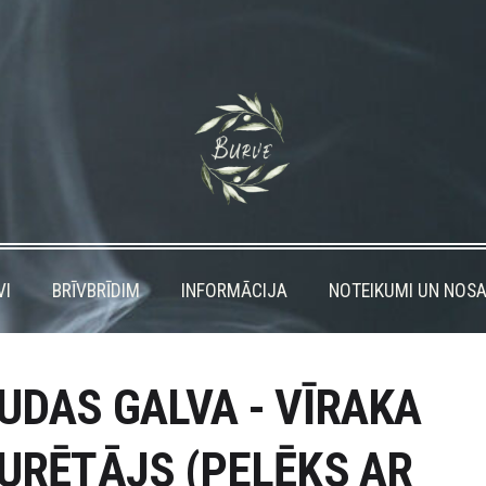
VI
BRĪVBRĪDIM
INFORMĀCIJA
NOTEIKUMI UN NOSA
UDAS GALVA - VĪRAKA
URĒTĀJS (PELĒKS AR