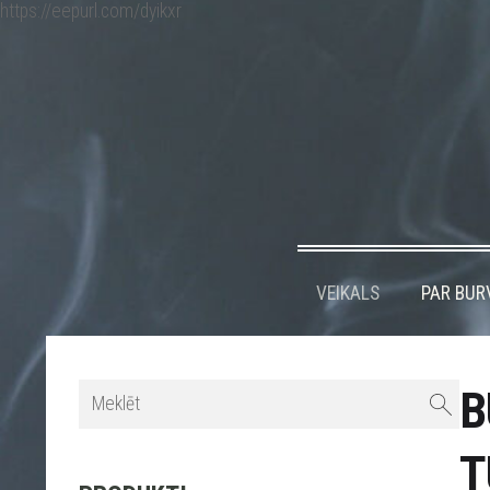
https://eepurl.com/dyikxr
VEIKALS
PAR BUR
B
T