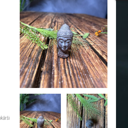
nkārši