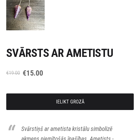
SVĀRSTS AR AMETISTU
€15.00
€19.00
IELIKT GROZĀ
Svārstiņš ar ametista kristālu simbolizē
akmens piemītošās īpašības.
Ametists -