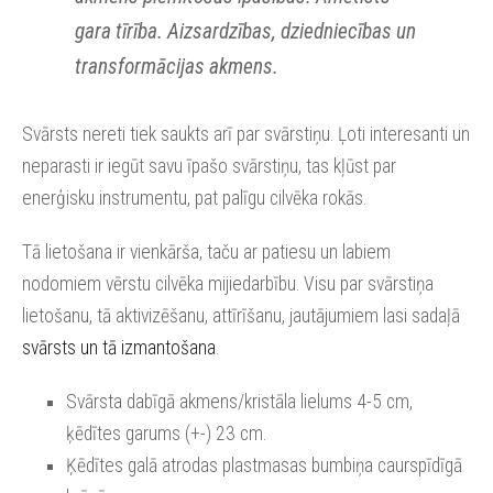
gara tīrība. Aizsardzības, dziedniecības un
transformācijas akmens.
Svārsts nereti tiek saukts arī par svārstiņu. Ļoti interesanti un
neparasti ir iegūt savu īpašo svārstiņu, tas kļūst par
enerģisku instrumentu, pat palīgu cilvēka rokās.
Tā lietošana ir vienkārša, taču ar patiesu un labiem
nodomiem vērstu cilvēka mijiedarbību. Visu par svārstiņa
lietošanu, tā aktivizēšanu, attīrīšanu, jautājumiem lasi sadaļā
svārsts un tā izmantošana
.
Svārsta dabīgā akmens/kristāla lielums 4-5 cm,
ķēdītes garums (+-) 23 cm.
Ķēdītes galā atrodas plastmasas bumbiņa caurspīdīgā