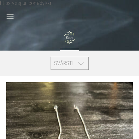
https://eepurl.com/dyikxr
SVĀRSTI