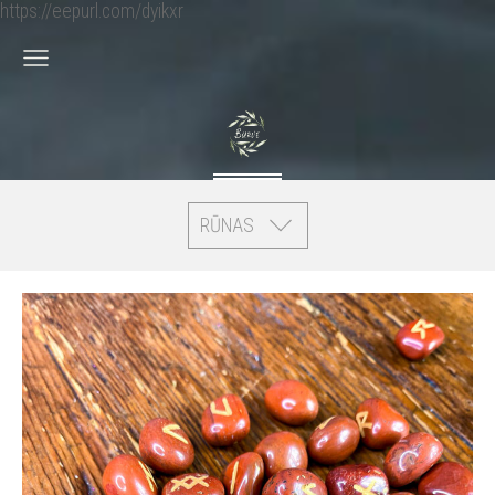
https://eepurl.com/dyikxr
RŪNAS