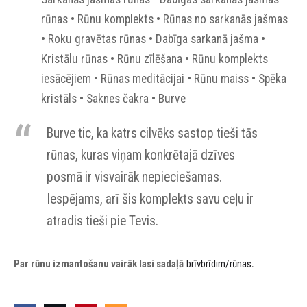
rūnas • Rūnu komplekts • Rūnas no sarkanās jašmas
• Roku gravētas rūnas • Dabīga sarkanā jašma •
Kristālu rūnas • Rūnu zīlēšana • Rūnu komplekts
iesācējiem • Rūnas meditācijai • Rūnu maiss • Spēka
kristāls • Saknes čakra • Burve
Burve tic, ka katrs cilvēks sastop tieši tās
rūnas, kuras viņam konkrētajā dzīves
posmā ir visvairāk nepieciešamas.
Iespējams, arī šis komplekts savu ceļu ir
atradis tieši pie Tevis.
.
Par rūnu izmantošanu vairāk lasi sadaļā
brīvbrīdim/rūnas