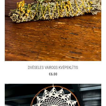
DVĒSELES VAIROGS KVĒPEKLĪTIS
€6.00