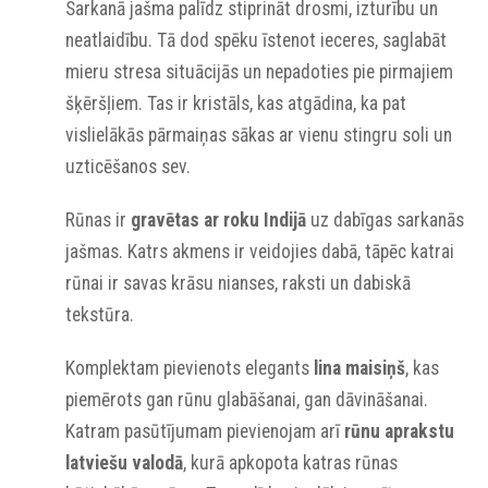
Sarkanā jašma palīdz stiprināt drosmi, izturību un
neatlaidību. Tā dod spēku īstenot ieceres, saglabāt
mieru stresa situācijās un nepadoties pie pirmajiem
šķēršļiem. Tas ir kristāls, kas atgādina, ka pat
vislielākās pārmaiņas sākas ar vienu stingru soli un
uzticēšanos sev.
Rūnas ir
gravētas ar roku Indijā
uz dabīgas sarkanās
jašmas. Katrs akmens ir veidojies dabā, tāpēc katrai
rūnai ir savas krāsu nianses, raksti un dabiskā
tekstūra.
Komplektam pievienots elegants
lina maisiņš
, kas
piemērots gan rūnu glabāšanai, gan dāvināšanai.
Katram pasūtījumam pievienojam arī
rūnu aprakstu
latviešu valodā
, kurā apkopota katras rūnas