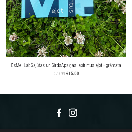
EsMe. LabSajūtas un SirdsApziņas labirintus ejot - grāmata
€15.00
€20.99