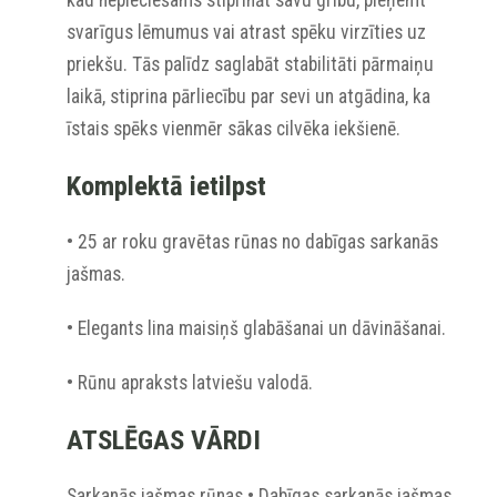
kad nepieciešams stiprināt savu gribu, pieņemt
svarīgus lēmumus vai atrast spēku virzīties uz
priekšu. Tās palīdz saglabāt stabilitāti pārmaiņu
laikā, stiprina pārliecību par sevi un atgādina, ka
īstais spēks vienmēr sākas cilvēka iekšienē.
Komplektā ietilpst
• 25 ar roku gravētas rūnas no dabīgas sarkanās
jašmas.
• Elegants lina maisiņš glabāšanai un dāvināšanai.
• Rūnu apraksts latviešu valodā.
ATSLĒGAS VĀRDI
Sarkanās jašmas rūnas • Dabīgas sarkanās jašmas