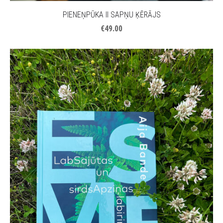
PIENEŅPŪKA II SAPŅU ĶĒRĀJS
€49.00