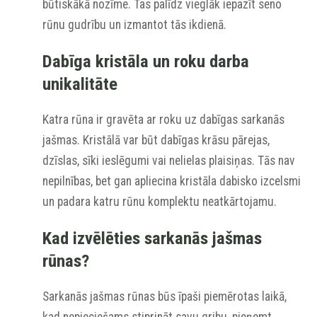
būtiskākā nozīme. Tas palīdz vieglāk iepazīt seno
rūnu gudrību un izmantot tās ikdienā.
Dabīga kristāla un roku darba
unikalitāte
Katra rūna ir gravēta ar roku uz dabīgas sarkanās
jašmas. Kristālā var būt dabīgas krāsu pārejas,
dzīslas, sīki ieslēgumi vai nelielas plaisiņas. Tās nav
nepilnības, bet gan apliecina kristāla dabisko izcelsmi
un padara katru rūnu komplektu neatkārtojamu.
Kad izvēlēties sarkanās jašmas
rūnas?
Sarkanās jašmas rūnas būs īpaši piemērotas laikā,