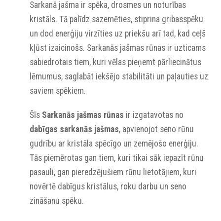
Sarkanā jašma ir spēka, drosmes un noturības
kristāls. Tā palīdz sazemēties, stiprina gribasspēku
un dod enerģiju virzīties uz priekšu arī tad, kad ceļš
kļūst izaicinošs. Sarkanās jašmas rūnas ir uzticams
sabiedrotais tiem, kuri vēlas pieņemt pārliecinātus
lēmumus, saglabāt iekšējo stabilitāti un paļauties uz
saviem spēkiem.
Šīs
Sarkanās jašmas rūnas
ir izgatavotas no
dabīgas sarkanās jašmas
, apvienojot seno rūnu
gudrību ar kristāla spēcīgo un zemējošo enerģiju.
Tās piemērotas gan tiem, kuri tikai sāk iepazīt rūnu
pasauli, gan pieredzējušiem rūnu lietotājiem, kuri
novērtē dabīgus kristālus, roku darbu un seno
zināšanu spēku.