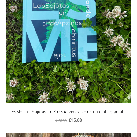
EsMe. LabSajūtas un SirdsApziņas labirintus ejot - grāmata
€15.00
€20.99