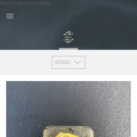
https://eepurl.com/dyikxr
RŪNAS