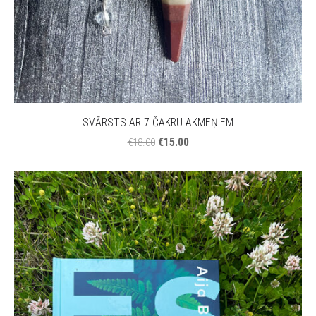
SVĀRSTS AR 7 ČAKRU AKMEŅIEM
€15.00
€18.00