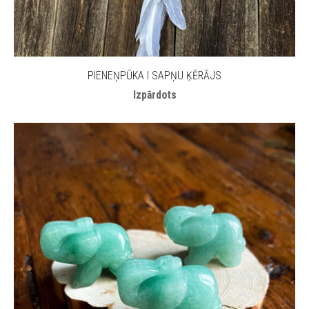
PIENEŅPŪKA I SAPŅU ĶĒRĀJS
Izpārdots