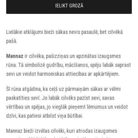
IELIKT GROZĀ
Lielākie atklājumi bieži sākas nevis pasaulē, bet cilvēkā
pašā.
Mannaz
ir cilvēka, pašizziņas un apzinātas izaugsmes
rūna. Tā simbolizē gudrību, mācīšanos, spēju labāk saprast
sevi un veidot harmoniskas attiecības ar apkārtējiem.
Šī rūna atgādina, ka ceļš uz pārmaiņām sākas ar vēlmi
paskatīties sevī. Jo labāk cilvēks pazīst sevi, savas
vērtības un spējas, jo vieglāk pieņemt lēmumus un veidot
dzīvi, kas patiesi atbilst viņa būtībai.
Mannaz bieži izvēlas cilvēki, kuri atrodas izaugsmes