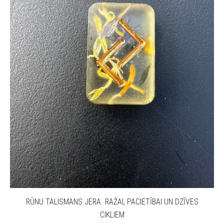
RŪNU TALISMANS JERA. RAŽAI, PACIETĪBAI UN DZĪVES
CIKLIEM