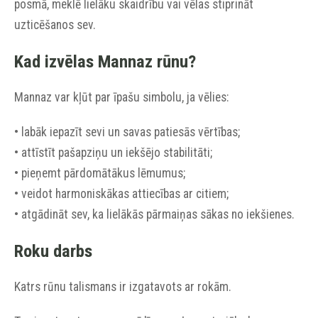
posmā, meklē lielāku skaidrību vai vēlas stiprināt
uzticēšanos sev.
Kad izvēlas Mannaz rūnu?
Mannaz var kļūt par īpašu simbolu, ja vēlies:
• labāk iepazīt sevi un savas patiesās vērtības;
• attīstīt pašapziņu un iekšējo stabilitāti;
• pieņemt pārdomātākus lēmumus;
• veidot harmoniskākas attiecības ar citiem;
• atgādināt sev, ka lielākās pārmaiņas sākas no iekšienes.
Roku darbs
Katrs rūnu talismans ir izgatavots ar rokām.