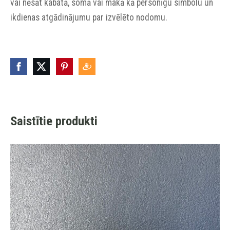
vai nēsāt kabatā, somā vai makā kā personīgu simbolu un
ikdienas atgādinājumu par izvēlēto nodomu.
Saistītie produkti