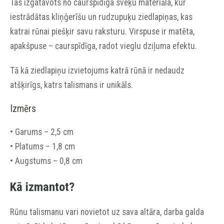
Tas izgatavots no caurspīdīga sveķu materiāla, kur
iestrādātas kliņģerīšu un rudzupuķu ziedlapiņas, kas
katrai rūnai piešķir savu raksturu. Virspuse ir matēta,
apakšpuse – caurspīdīga, radot vieglu dziļuma efektu.
Tā kā ziedlapiņu izvietojums katrā rūnā ir nedaudz
atšķirīgs, katrs talismans ir unikāls.
Izmērs
• Garums – 2,5 cm
• Platums – 1,8 cm
• Augstums – 0,8 cm
Kā izmantot?
Rūnu talismanu vari novietot uz sava altāra, darba galda