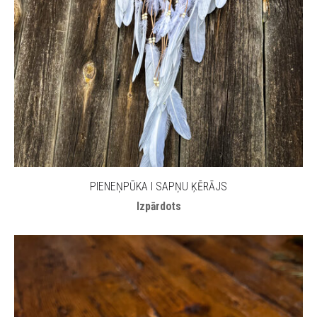
PIENEŅPŪKA I SAPŅU ĶĒRĀJS
Izpārdots