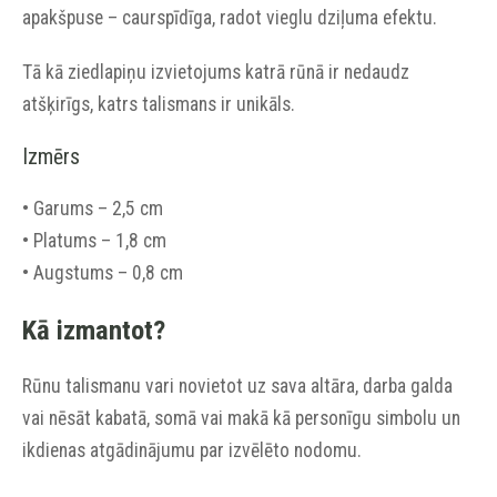
apakšpuse – caurspīdīga, radot vieglu dziļuma efektu.
Tā kā ziedlapiņu izvietojums katrā rūnā ir nedaudz
atšķirīgs, katrs talismans ir unikāls.
Izmērs
• Garums – 2,5 cm
• Platums – 1,8 cm
• Augstums – 0,8 cm
Kā izmantot?
Rūnu talismanu vari novietot uz sava altāra, darba galda
vai nēsāt kabatā, somā vai makā kā personīgu simbolu un
ikdienas atgādinājumu par izvēlēto nodomu.