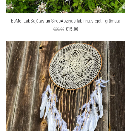
EsMe. LabSajūtas un SirdsApziņas labirintus ejot - grāmata
€15.00
€20.99