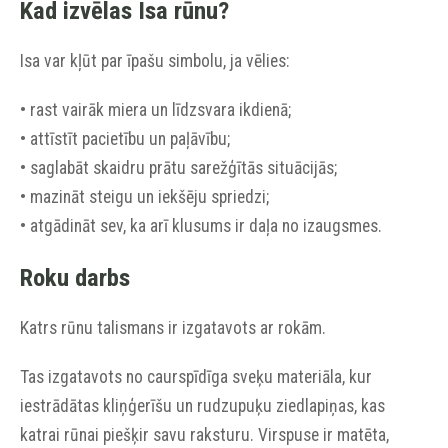
Kad izvēlas Isa rūnu?
Isa var kļūt par īpašu simbolu, ja vēlies:
• rast vairāk miera un līdzsvara ikdienā;
• attīstīt pacietību un paļāvību;
• saglabāt skaidru prātu sarežģītās situācijās;
• mazināt steigu un iekšēju spriedzi;
• atgādināt sev, ka arī klusums ir daļa no izaugsmes.
Roku darbs
Katrs rūnu talismans ir izgatavots ar rokām.
Tas izgatavots no caurspīdīga sveķu materiāla, kur
iestrādātas kliņģerīšu un rudzupuķu ziedlapiņas, kas
katrai rūnai piešķir savu raksturu. Virspuse ir matēta,