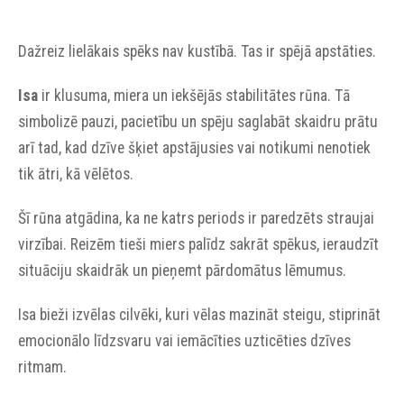
Dažreiz lielākais spēks nav kustībā. Tas ir spējā apstāties.
Isa
ir klusuma, miera un iekšējās stabilitātes rūna. Tā
simbolizē pauzi, pacietību un spēju saglabāt skaidru prātu
arī tad, kad dzīve šķiet apstājusies vai notikumi nenotiek
tik ātri, kā vēlētos.
Šī rūna atgādina, ka ne katrs periods ir paredzēts straujai
virzībai. Reizēm tieši miers palīdz sakrāt spēkus, ieraudzīt
situāciju skaidrāk un pieņemt pārdomātus lēmumus.
Isa bieži izvēlas cilvēki, kuri vēlas mazināt steigu, stiprināt
emocionālo līdzsvaru vai iemācīties uzticēties dzīves
ritmam.