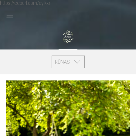
https://eepurl.com/dyikxr
RŪNAS