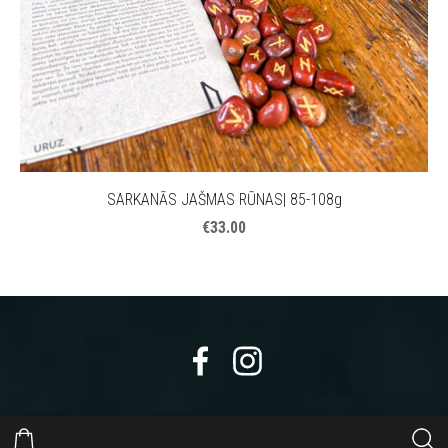
SARKANĀS JAŠMAS RŪNAS| 85-108g
€33.00