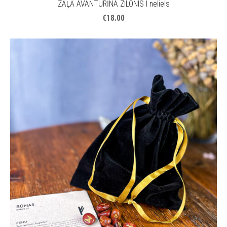
ZAĻĀ AVANTURĪNA ZILONIS I neliels
€18.00