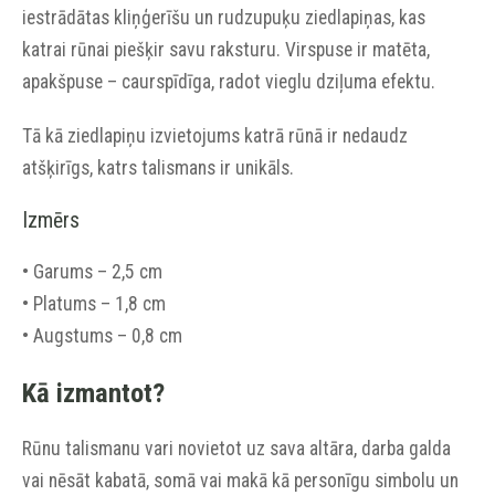
iestrādātas kliņģerīšu un rudzupuķu ziedlapiņas, kas
katrai rūnai piešķir savu raksturu. Virspuse ir matēta,
apakšpuse – caurspīdīga, radot vieglu dziļuma efektu.
Tā kā ziedlapiņu izvietojums katrā rūnā ir nedaudz
atšķirīgs, katrs talismans ir unikāls.
Izmērs
• Garums – 2,5 cm
• Platums – 1,8 cm
• Augstums – 0,8 cm
Kā izmantot?
Rūnu talismanu vari novietot uz sava altāra, darba galda
vai nēsāt kabatā, somā vai makā kā personīgu simbolu un