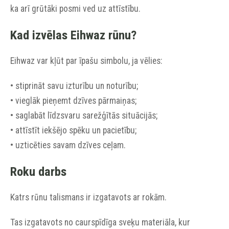
ka arī grūtāki posmi ved uz attīstību.
Kad izvēlas Eihwaz rūnu?
Eihwaz var kļūt par īpašu simbolu, ja vēlies:
• stiprināt savu izturību un noturību;
• vieglāk pieņemt dzīves pārmaiņas;
• saglabāt līdzsvaru sarežģītās situācijās;
• attīstīt iekšējo spēku un pacietību;
• uzticēties savam dzīves ceļam.
Roku darbs
Katrs rūnu talismans ir izgatavots ar rokām.
Tas izgatavots no caurspīdīga sveķu materiāla, kur