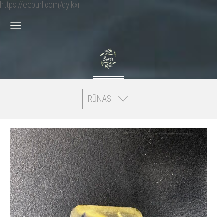
https://eepurl.com/dyikxr
RŪNAS