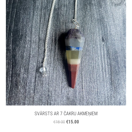
SVĀRSTS AR 7 ČAKRU AKMEŅIEM
€15.00
€18.00