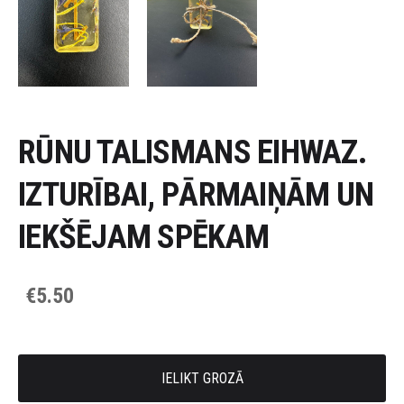
RŪNU TALISMANS EIHWAZ.
IZTURĪBAI, PĀRMAIŅĀM UN
IEKŠĒJAM SPĒKAM
€5.50
IELIKT GROZĀ