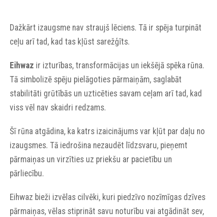
Dažkārt izaugsme nav straujš lēciens. Tā ir spēja turpināt
ceļu arī tad, kad tas kļūst sarežģīts.
Eihwaz
ir izturības, transformācijas un iekšējā spēka rūna.
Tā simbolizē spēju pielāgoties pārmaiņām, saglabāt
stabilitāti grūtībās un uzticēties savam ceļam arī tad, kad
viss vēl nav skaidri redzams.
Šī rūna atgādina, ka katrs izaicinājums var kļūt par daļu no
izaugsmes. Tā iedrošina nezaudēt līdzsvaru, pieņemt
pārmaiņas un virzīties uz priekšu ar pacietību un
pārliecību.
Eihwaz bieži izvēlas cilvēki, kuri piedzīvo nozīmīgas dzīves
pārmaiņas, vēlas stiprināt savu noturību vai atgādināt sev,