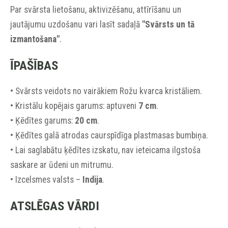
Par svārsta lietošanu, aktivizēšanu, attīrīšanu un
jautājumu uzdošanu vari lasīt sadaļā
"Svārsts un tā
izmantošana"
.
ĪPAŠĪBAS
• Svārsts veidots no vairākiem Rožu kvarca kristāliem.
• Kristālu kopējais garums: aptuveni
7 cm
.
• Ķēdītes garums:
20 cm
.
• Ķēdītes galā atrodas caurspīdīga plastmasas bumbiņa.
• Lai saglabātu ķēdītes izskatu, nav ieteicama ilgstoša
saskare ar ūdeni un mitrumu.
• Izcelsmes valsts –
Indija
.
ATSLĒGAS VĀRDI