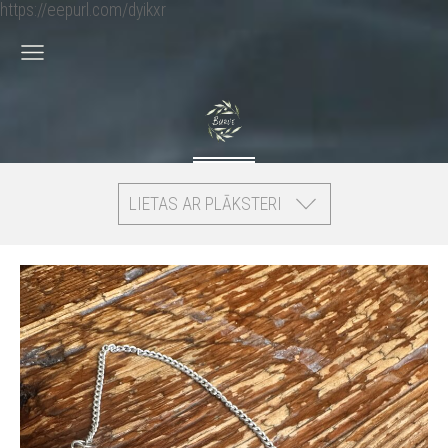
https://eepurl.com/dyikxr
LIETAS AR PLĀKSTERI