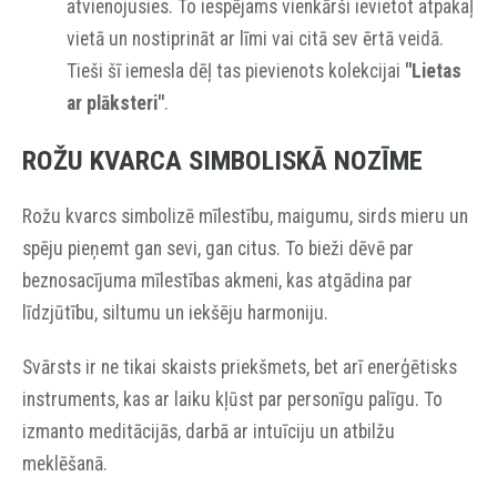
atvienojusies. To iespējams vienkārši ievietot atpakaļ
vietā un nostiprināt ar līmi vai citā sev ērtā veidā.
Tieši šī iemesla dēļ tas pievienots kolekcijai
"Lietas
ar plāksteri"
.
ROŽU KVARCA SIMBOLISKĀ NOZĪME
Rožu kvarcs simbolizē mīlestību, maigumu, sirds mieru un
spēju pieņemt gan sevi, gan citus. To bieži dēvē par
beznosacījuma mīlestības akmeni, kas atgādina par
līdzjūtību, siltumu un iekšēju harmoniju.
Svārsts ir ne tikai skaists priekšmets, bet arī enerģētisks
instruments, kas ar laiku kļūst par personīgu palīgu. To
izmanto meditācijās, darbā ar intuīciju un atbilžu
meklēšanā.