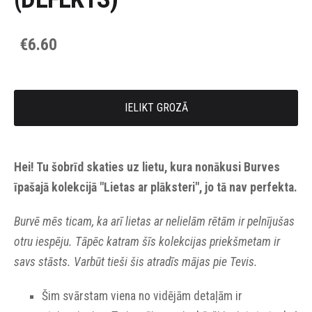
€6.60
IELIKT GROZĀ
Hei! Tu šobrīd skaties uz lietu, kura nonākusi Burves
īpašajā kolekcijā "Lietas ar plāksteri", jo tā nav perfekta.
Burvē mēs ticam, ka arī lietas ar nelielām rētām ir pelnījušas
otru iespēju. Tāpēc katram šīs kolekcijas priekšmetam ir
savs stāsts. Varbūt tieši šis atradīs mājas pie Tevis.
Šim svārstam viena no vidējām detaļām ir