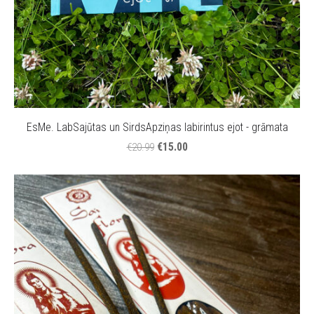
EsMe. LabSajūtas un SirdsApziņas labirintus ejot - grāmata
€15.00
€20.99