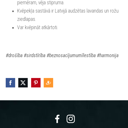
piemēram, vēja stipruma.
Kvēpekļa sastāvā ir Latvijā audzētas lavandas un rožu 
ziedlapas.
Var kvēpināt atkārtoti.
#drošība #sirdstīrība #beznosacījumumīlestība #harmonija