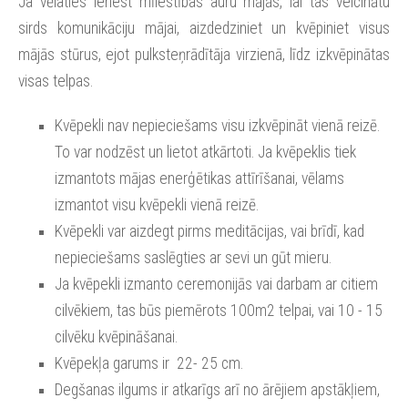
Ja vēlaties ienest mīlestības auru mājās, lai tas veicinātu 
sirds komunikāciju mājai, aizdedziniet un kvēpiniet visus 
mājās stūrus, ejot pulksteņrādītāja virzienā, līdz izkvēpinātas 
visas telpas.
Kvēpekli nav nepieciešams visu izkvēpināt vienā reizē. 
To var nodzēst un lietot atkārtoti. Ja kvēpeklis tiek 
izmantots mājas enerģētikas attīrīšanai, vēlams 
izmantot visu kvēpekli vienā reizē.
Kvēpekli var aizdegt pirms meditācijas, vai brīdī, kad 
nepieciešams saslēgties ar sevi un gūt mieru. 
Ja kvēpekli izmanto ceremonijās vai darbam ar citiem 
cilvēkiem, tas būs piemērots 100m2 telpai, vai 10 - 15 
cilvēku kvēpināšanai. 
Kvēpekļa garums ir  22- 25 cm.
Degšanas ilgums ir atkarīgs arī no ārējiem apstākļiem, 