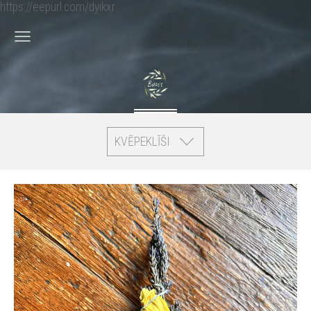
https://eepurl.com/dyikxr
KVĒPEKLĪŠI