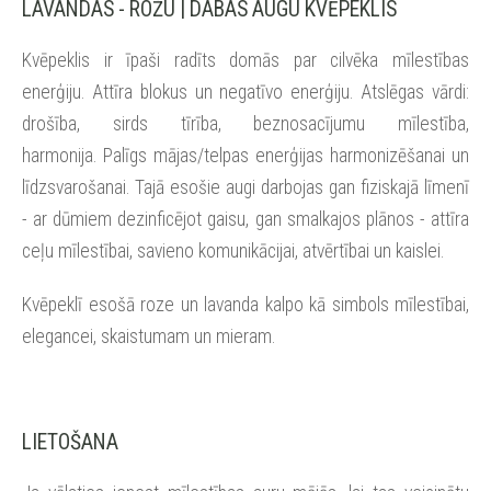
LAVANDAS - ROŽU | DABAS AUGU KVĒPEKLIS
Kvēpeklis ir īpaši radīts domās par cilvēka mīlestības
enerģiju. Attīra blokus un negatīvo enerģiju. Atslēgas vārdi:
drošība, sirds tīrība, beznosacījumu mīlestība,
harmonija. Palīgs mājas/telpas enerģijas harmonizēšanai un
līdzsvarošanai. Tajā esošie augi darbojas gan fiziskajā līmenī
- ar dūmiem dezinficējot gaisu, gan smalkajos plānos - attīra
ceļu mīlestībai, savieno komunikācijai, atvērtībai un kaislei.
Kvēpeklī esošā roze un lavanda kalpo kā simbols mīlestībai,
elegancei, skaistumam un mieram.
LIETOŠANA