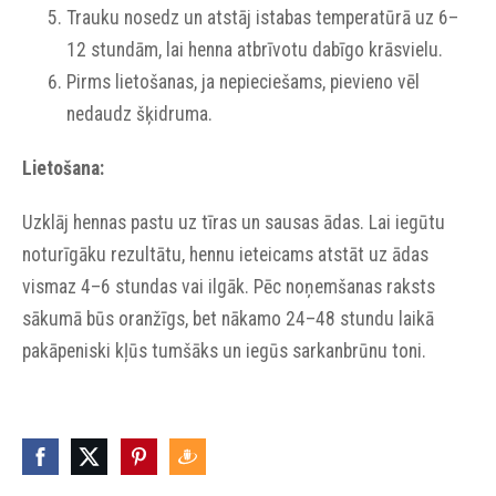
Trauku nosedz un atstāj istabas temperatūrā uz 6–
12 stundām, lai henna atbrīvotu dabīgo krāsvielu.
Pirms lietošanas, ja nepieciešams, pievieno vēl
nedaudz šķidruma.
Lietošana:
Uzklāj hennas pastu uz tīras un sausas ādas. Lai iegūtu
noturīgāku rezultātu, hennu ieteicams atstāt uz ādas
vismaz 4–6 stundas vai ilgāk. Pēc noņemšanas raksts
sākumā būs oranžīgs, bet nākamo 24–48 stundu laikā
pakāpeniski kļūs tumšāks un iegūs sarkanbrūnu toni.