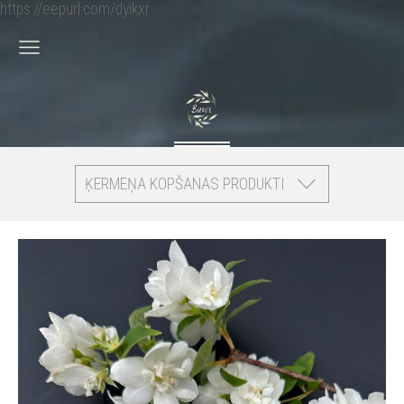
https://eepurl.com/dyikxr
ĶERMEŅA KOPŠANAS PRODUKTI