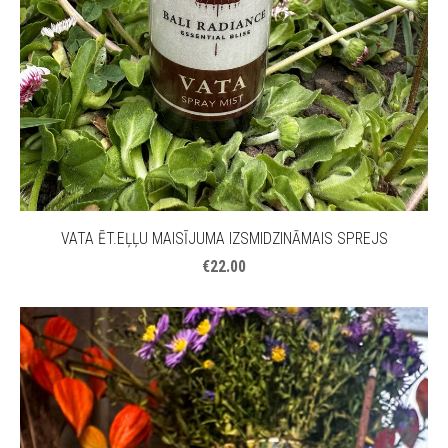
VATA ĒT.EĻĻU MAISĪJUMA IZSMIDZINĀMAIS SPREJS
€22.00