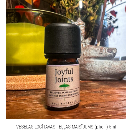
VESELAS LOCĪTAVAS - EĻĻAS MAISĪJUMS (pilieni) 5ml