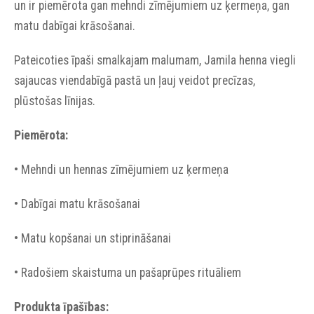
un ir piemērota gan mehndi zīmējumiem uz ķermeņa, gan
matu dabīgai krāsošanai.
Pateicoties īpaši smalkajam malumam, Jamila henna viegli
sajaucas viendabīgā pastā un ļauj veidot precīzas,
plūstošas līnijas.
Piemērota:
• Mehndi un hennas zīmējumiem uz ķermeņa
• Dabīgai matu krāsošanai
• Matu kopšanai un stiprināšanai
• Radošiem skaistuma un pašaprūpes rituāliem
Produkta īpašības: