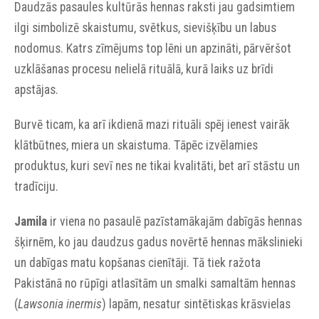
Daudzās pasaules kultūrās hennas raksti jau gadsimtiem
ilgi simbolizē skaistumu, svētkus, sievišķību un labus
nodomus. Katrs zīmējums top lēni un apzināti, pārvēršot
uzklāšanas procesu nelielā rituālā, kurā laiks uz brīdi
apstājas.
Burvē ticam, ka arī ikdienā mazi rituāli spēj ienest vairāk
klātbūtnes, miera un skaistuma. Tāpēc izvēlamies
produktus, kuri sevī nes ne tikai kvalitāti, bet arī stāstu un
tradīciju.
Jamila
ir viena no pasaulē pazīstamākajām dabīgās hennas
šķirnēm, ko jau daudzus gadus novērtē hennas mākslinieki
un dabīgas matu kopšanas cienītāji. Tā tiek ražota
Pakistānā no rūpīgi atlasītām un smalki samaltām hennas
(
Lawsonia inermis
) lapām, nesatur sintētiskas krāsvielas