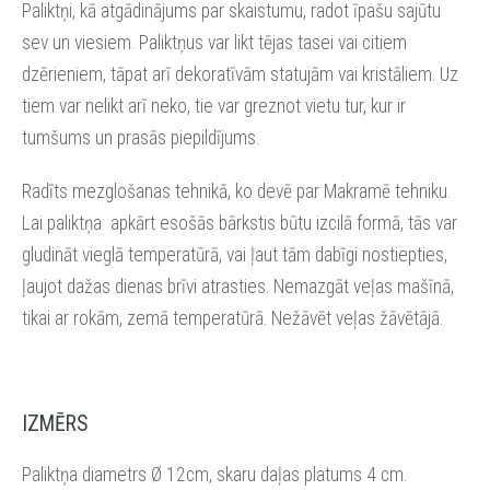
Paliktņi, kā atgādinājums par skaistumu, radot īpašu sajūtu
sev un viesiem. Paliktņus var likt tējas tasei vai citiem
dzērieniem, tāpat arī dekoratīvām statujām vai kristāliem. Uz
tiem var nelikt arī neko, tie var greznot vietu tur, kur ir
tumšums un prasās piepildījums.
Radīts mezglošanas tehnikā, ko devē par Makramē tehniku.
Lai paliktņa apkārt esošās bārkstis būtu izcilā formā, tās var
gludināt vieglā temperatūrā, vai ļaut tām dabīgi nostiepties,
ļaujot dažas dienas brīvi atrasties. Nemazgāt veļas mašīnā,
tikai ar rokām, zemā temperatūrā. Nežāvēt veļas žāvētājā.
IZMĒRS
Paliktņa diametrs Ø 12cm, skaru daļas platums 4 cm.