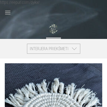
https://eepurl.com/dyikxr
INTERJERA PRIEKŠMETI