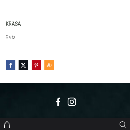
KRĀSA
Balta.
https://eepurl.com/dyikxr