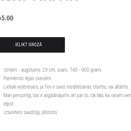
65.00
IELIKT GROZĀ
Izmērs - augstums: 29 cm, svars: 740 - 900 grami.
Piemērots tējas svecēm.
Lieliski iederēsies, ja Tev ir savs meditēšanas stūrītis, vai altārīts.
Man personīgi, tas ir atgādinājums arī par to, cik labi, ka varam vie
elpot.
Izturēties saudzīgi, plīstošs.