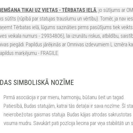
EMŠANA TIKAI UZ VIETAS - TĒRBATAS IELĀ
, jo sūtījums ar O
ks sūtīts (rūpībā par statujas trauslumu un vērtību). Tomēr, ja nav ie
aņemt Tērbatas ielā, lūgums sazināties pirms pasūtījums tiek veikts
ves veikala numurs - 29934806), lai izrunātu riskus, atbildību, saistī
vas piegādi. Papildus jārēķinās ar Omnivas izdevumiem L izmēra ka
papildus marķējumu - FRAGILE.
DAS SIMBOLISKĀ NOZĪME
Pirmā asociācija ir par mieru, harmoniju, būšanu šeit un tagad.
Patiesībā, Budas statujām, katrai tās detaļai ir sava nozīme. Šī stat
neierobežotas gaismas statuja. Budas kājas atrodas sakrustotas 
visuma mudru. Savukārt pati pozīcija liecina par viņa stabilitāti u