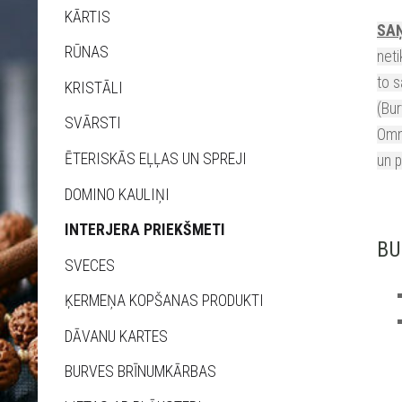
KĀRTIS
SAŅ
RŪNAS
neti
to s
KRISTĀLI
(Bur
SVĀRSTI
Omni
ĒTERISKĀS EĻĻAS UN SPREJI
un 
DOMINO KAULIŅI
INTERJERA PRIEKŠMETI
BU
SVECES
ĶERMEŅA KOPŠANAS PRODUKTI
DĀVANU KARTES
BURVES BRĪNUMKĀRBAS