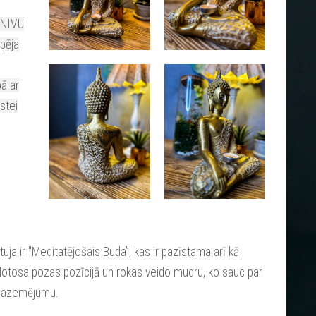
MNIVU
spēja
bā ar
stei
uja ir "
Meditatējošais Buda”, kas
ir pazīstama arī kā
lotosa pozas pozīcijā un rokas veido mudru, ko sauc par
n sazemējumu.