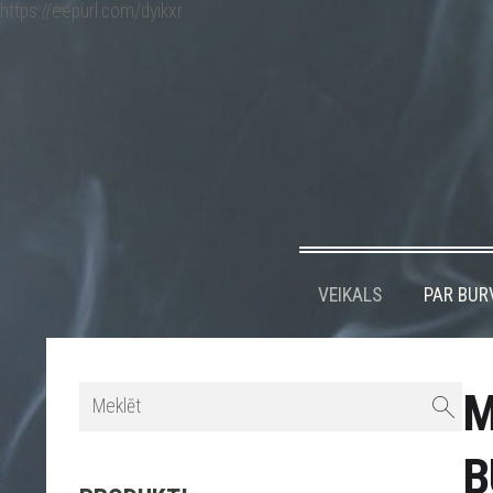
https://eepurl.com/dyikxr
VEIKALS
PAR BUR
M
B