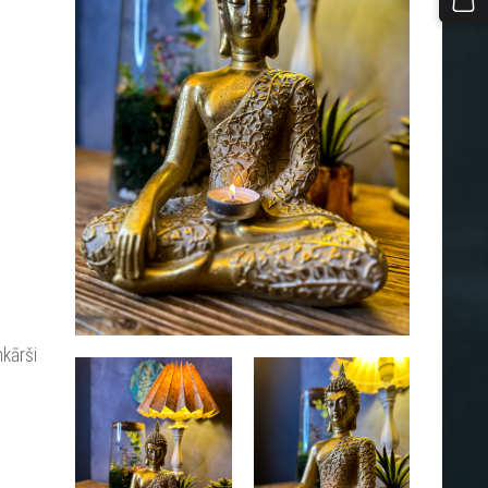
nkārši