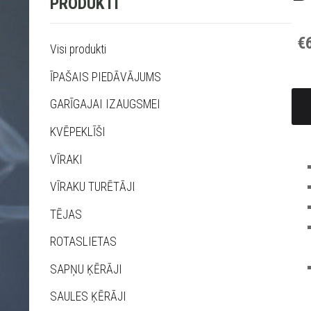
PRODUKTI
€
Visi produkti
ĪPAŠAIS PIEDĀVĀJUMS
GARĪGAJAI IZAUGSMEI
KVĒPEKLĪŠI
VĪRAKI
VĪRAKU TURĒTĀJI
TĒJAS
ROTASLIETAS
SAPŅU ĶĒRĀJI
SAULES ĶĒRĀJI