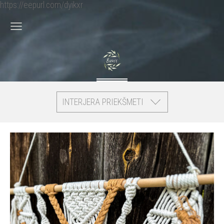
https://eepurl.com/dyikxr
INTERJERA PRIEKŠMETI