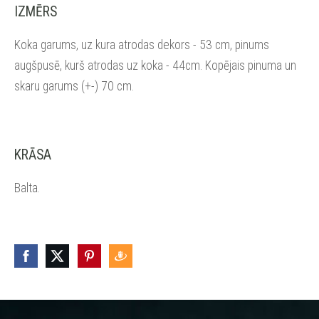
IZMĒRS
Koka garums, uz kura atrodas dekors - 53 cm, pinums
augšpusē, kurš atrodas uz koka - 44cm. Kopējais pinuma un
skaru garums (+-) 70 cm.
KRĀSA
Balta.