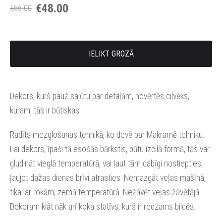
€48.00
€66.00
IELIKT GROZĀ
Dekors, kurš pauž sajūtu par detaļām, novērtēs cilvēks,
kuram, tās ir būtiskas.
Radīts mezglošanas tehnikā, ko devē par Makramē tehniku.
Lai dekors, īpaši tā esošās bārkstis, būtu izcilā formā, tās var
gludināt vieglā temperatūrā, vai ļaut tām dabīgi nostiepties,
ļaujot dažas dienas brīvi atrasties. Nemazgāt veļas mašīnā,
tikai ar rokām, zemā temperatūrā. Nežāvēt veļas žāvētājā.
Dekoram klāt nāk arī koka statīvs, kurš ir redzams bildēs.