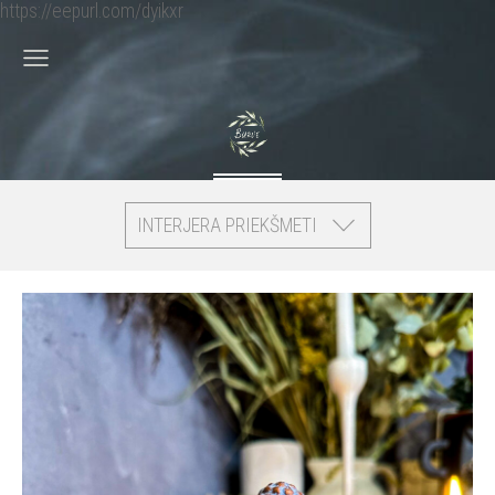
https://eepurl.com/dyikxr
INTERJERA PRIEKŠMETI