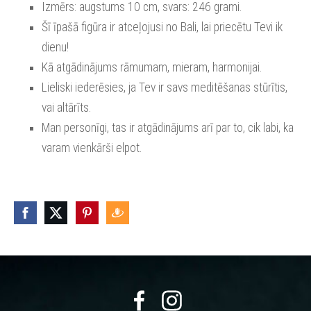
Izmērs: augstums 10 cm, svars: 246 grami.
Šī īpašā figūra ir atceļojusi no Bali, lai priecētu Tevi ik
dienu!
Kā atgādinājums rāmumam, mieram, harmonijai.
Lieliski iederēsies, ja Tev ir savs meditēšanas stūrītis,
vai altārīts.
Man personīgi, tas ir atgādinājums arī par to, cik labi, ka
varam vienkārši elpot.