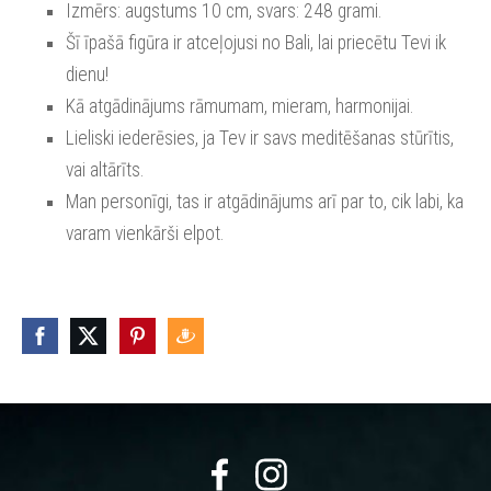
Izmērs: augstums 10 cm, svars: 248 grami.
Šī īpašā figūra ir atceļojusi no Bali, lai priecētu Tevi ik
dienu!
Kā atgādinājums rāmumam, mieram, harmonijai.
Lieliski iederēsies, ja Tev ir savs meditēšanas stūrītis,
vai altārīts.
Man personīgi, tas ir atgādinājums arī par to, cik labi, ka
varam vienkārši elpot.