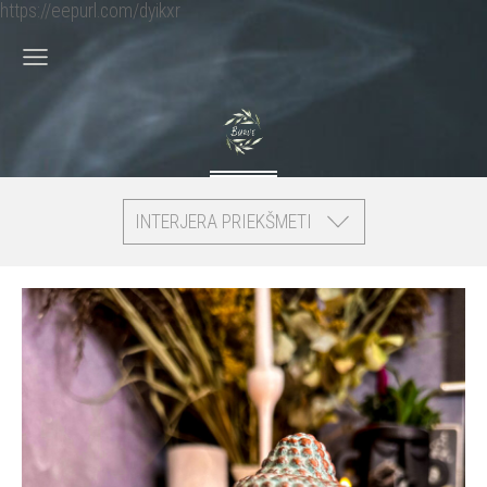
https://eepurl.com/dyikxr
INTERJERA PRIEKŠMETI