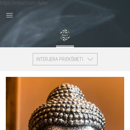
https://eepurl.com/dyikxr
INTERJERA PRIEKŠMETI