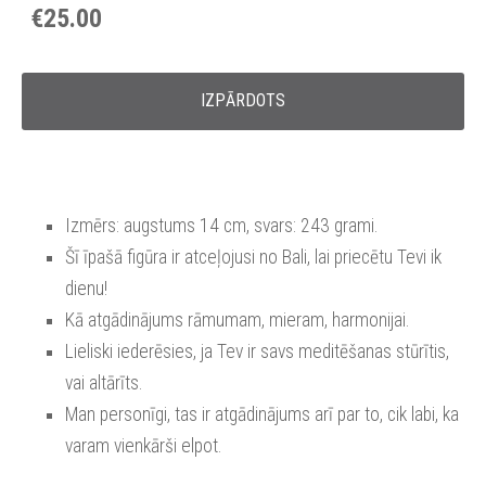
€25.00
IZPĀRDOTS
Izmērs: augstums 14 cm, svars: 243 grami.
Šī īpašā figūra ir atceļojusi no Bali, lai priecētu Tevi ik
dienu!
Kā atgādinājums rāmumam, mieram, harmonijai.
Lieliski iederēsies, ja Tev ir savs meditēšanas stūrītis,
vai altārīts.
Man personīgi, tas ir atgādinājums arī par to, cik labi, ka
varam vienkārši elpot.